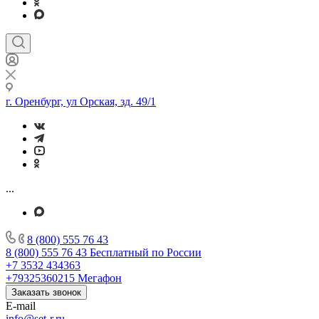
г. Оренбург, ул Орская, зд. 49/1
...
8 (800) 555 76 43
8 (800) 555 76 43
Бесплатный по России
+7 3532 434363
+79325360215
Мегафон
Заказать звонок
E-mail
info@set-r.ru