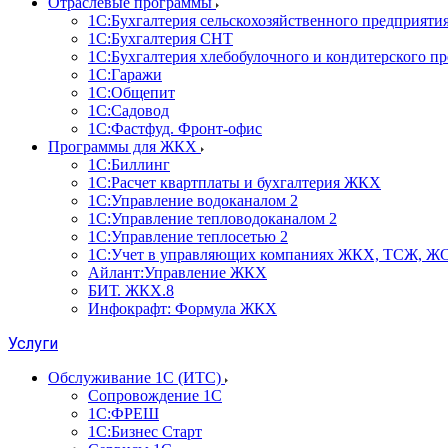
Отраслевые программы
1С:Бухгалтерия сельскохозяйственного предприяти
1С:Бухгалтерия СНТ
1С:Бухгалтерия хлебобулочного и кондитерского п
1С:Гаражи
1С:Общепит
1С:Садовод
1С:Фастфуд. Фронт-офис
Программы для ЖКХ
1С:Биллинг
1С:Расчет квартплаты и бухгалтерия ЖКХ
1С:Управление водоканалом 2
1С:Управление тепловодоканалом 2
1С:Управление теплосетью 2
1С:Учет в управляющих компаниях ЖКХ, ТСЖ, Ж
Айлант:Управление ЖКХ
БИТ. ЖКХ.8
Инфокрафт: Формула ЖКХ
Услуги
Обслуживание 1С (ИТС)
Сопровождение 1С
1С:ФРЕШ
1С:Бизнес Старт