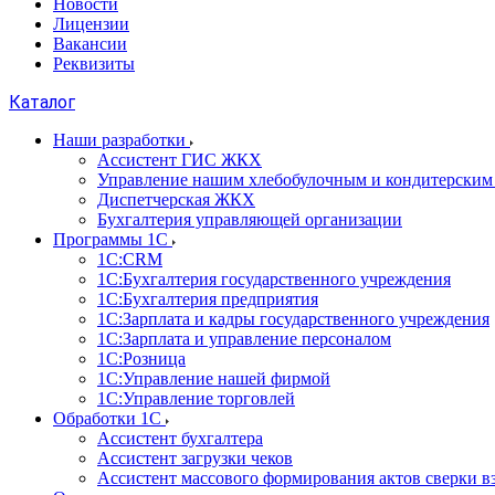
Новости
Лицензии
Вакансии
Реквизиты
Каталог
Наши разработки
Ассистент ГИС ЖКХ
Управление нашим хлебобулочным и кондитерским
Диспетчерская ЖКХ
Бухгалтерия управляющей организации
Программы 1С
1С:CRM
1С:Бухгалтерия государственного учреждения
1С:Бухгалтерия предприятия
1С:Зарплата и кадры государственного учреждения
1С:Зарплата и управление персоналом
1С:Розница
1С:Управление нашей фирмой
1С:Управление торговлей
Обработки 1С
Ассистент бухгалтера
Ассистент загрузки чеков
Ассистент массового формирования актов сверки в