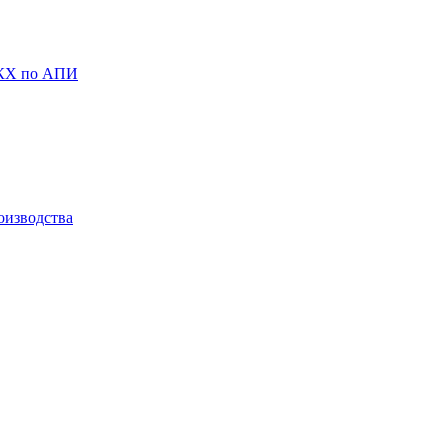
ЖКХ по АПИ
оизводства