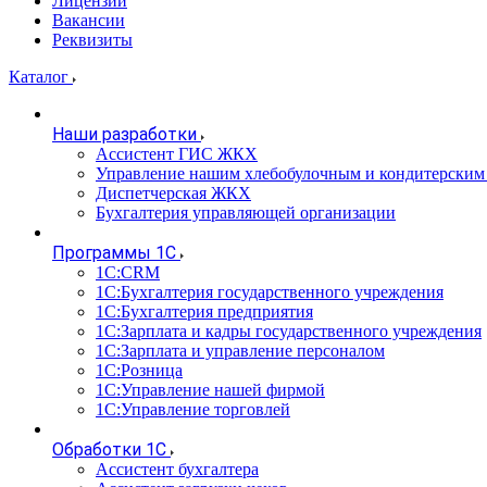
Лицензии
Вакансии
Реквизиты
Каталог
Наши разработки
Ассистент ГИС ЖКХ
Управление нашим хлебобулочным и кондитерским
Диспетчерская ЖКХ
Бухгалтерия управляющей организации
Программы 1С
1С:CRM
1С:Бухгалтерия государственного учреждения
1С:Бухгалтерия предприятия
1С:Зарплата и кадры государственного учреждения
1С:Зарплата и управление персоналом
1С:Розница
1С:Управление нашей фирмой
1С:Управление торговлей
Обработки 1С
Ассистент бухгалтера