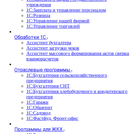
учреждения
1С:Зарплата и управление персоналом
1С:Розница
1С:Управление нашей фирмой
1С:Управление торговлей
Обработки 1С
Ассистент бухгалтера
Ассистент загрузки чеков
Ассистент массового формирования актов сверки
взаиморасчетов
Отраслевые программы
1С:Бухгалтерия сельскохозяйственного
предприятия
1С:Бухгалтерия СНТ
1С:Бухгалтерия хлебобулочного и кондитерского
предприятия
1С:Гаражи
1С:Общепит
1С:Садовод
1С:Фастфуд. Фронт-офис
Программы для ЖКХ