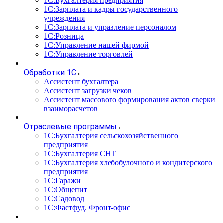
1С:Бухгалтерия предприятия
1С:Зарплата и кадры государственного
учреждения
1С:Зарплата и управление персоналом
1С:Розница
1С:Управление нашей фирмой
1С:Управление торговлей
Обработки 1С
Ассистент бухгалтера
Ассистент загрузки чеков
Ассистент массового формирования актов сверки
взаиморасчетов
Отраслевые программы
1С:Бухгалтерия сельскохозяйственного
предприятия
1С:Бухгалтерия СНТ
1С:Бухгалтерия хлебобулочного и кондитерского
предприятия
1С:Гаражи
1С:Общепит
1С:Садовод
1С:Фастфуд. Фронт-офис