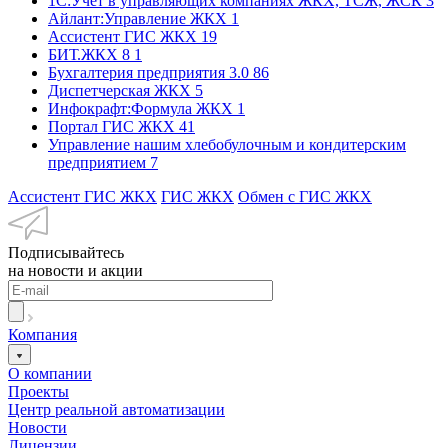
1С:Учет в управляющих компаниях ЖКХ, ТСЖ, ЖСК
3
Айлант:Управление ЖКХ
1
Ассистент ГИС ЖКХ
19
БИТ.ЖКХ 8
1
Бухгалтерия предприятия 3.0
86
Диспетчерская ЖКХ
5
Инфокрафт:Формула ЖКХ
1
Портал ГИС ЖКХ
41
Управление нашим хлебобулочным и кондитерским
предприятием
7
Ассистент ГИС ЖКХ
ГИС ЖКХ
Обмен с ГИС ЖКХ
Подписывайтесь
на новости и акции
Компания
О компании
Проекты
Центр реальной автоматизации
Новости
Лицензии