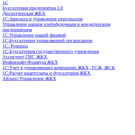
1С
Бухгалтерия предприятия 3.0
Диспетчерская ЖКХ
1С:Зарплата и управление персоналом
Управление нашим хлебобулочным и кондитерским
предприятием
1С:Управление нашей фирмой
1С:Бухгалтерия управляющей организации
1С: Розница
1С:Бухгалтерия государственного учреждения
Ассистент ГИС ЖКХ
Инфокрафт:Формула ЖКХ
1С:Учет в управляющих компаниях ЖКХ, ТСЖ, ЖСК
1С:Расчет квартплаты и бухгалтерия ЖКХ
Айлант:Управление ЖКХ