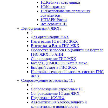
1С:Кабинет сотрудника
1С:Контрагент
1С:Распознавание первичных
документов
1СПАРК Риски
Все сервисы 1С
Для организаций ЖКХ
Для организаций ЖКХ
Интеграция 1С и ГИС ЖКХ
Выгрузка за Вас в ГИС ЖКХ
Обработка запросов Соцзащиты на портале
ГИС ЖКХ по АПИ
Сопровождение ГИС ЖКХ
Бот для ДОМОВОГО чата в Макс
Быстрый старт в ГИС ЖКХ
Настройка серверной части Ассистент ГИС
ЖКХ
Сопровождение отраслевых 1С
Сопровождение отраслевых 1С
Сопровождение 1С для ЖКХ
Поддержка 1С:УНФ
Автоматизация хлебобулочного и
кондитерского производства