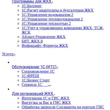
Программы для ЖКХ
1С:Биллинг
1С:Расчет квартплаты и бухгалтерия ЖКХ
1С:Управление водоканалом 2
1С:Управление тепловодоканалом 2
1С:Управление теплосетью 2
1С:Учет в управляющих компаниях ЖКХ, ТСЖ,
ЖСК
Айлант:Управление ЖКХ
БИТ. ЖКХ.8
Инфокрафт: Формула ЖКХ
Услуги
Обслуживание 1С (ИТС)
Сопровождение 1С
1С:ФРЕШ
1С:Бизнес Старт
Сервисы 1С
Для организаций ЖКХ
Интеграция 1С и ГИС ЖКХ
Выгрузка за Вас в ГИС ЖКХ
Обработка запросов Соцзащиты на портале ГИС