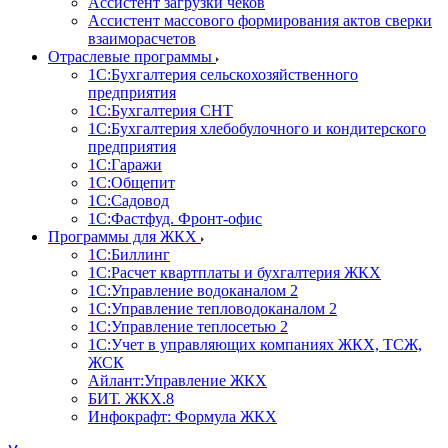
Ассистент загрузки чеков
Ассистент массового формирования актов сверки
взаиморасчетов
Отраслевые программы
1С:Бухгалтерия сельскохозяйственного
предприятия
1С:Бухгалтерия СНТ
1С:Бухгалтерия хлебобулочного и кондитерского
предприятия
1С:Гаражи
1С:Общепит
1С:Садовод
1С:Фастфуд. Фронт-офис
Программы для ЖКХ
1С:Биллинг
1С:Расчет квартплаты и бухгалтерия ЖКХ
1С:Управление водоканалом 2
1С:Управление тепловодоканалом 2
1С:Управление теплосетью 2
1С:Учет в управляющих компаниях ЖКХ, ТСЖ,
ЖСК
Айлант:Управление ЖКХ
БИТ. ЖКХ.8
Инфокрафт: Формула ЖКХ