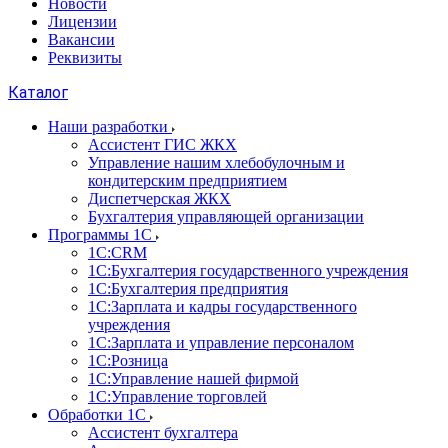
Новости
Лицензии
Вакансии
Реквизиты
Каталог
Наши разработки
Ассистент ГИС ЖКХ
Управление нашим хлебобулочным и
кондитерским предприятием
Диспетчерская ЖКХ
Бухгалтерия управляющей организации
Программы 1С
1С:CRM
1С:Бухгалтерия государственного учреждения
1С:Бухгалтерия предприятия
1С:Зарплата и кадры государственного
учреждения
1С:Зарплата и управление персоналом
1С:Розница
1С:Управление нашей фирмой
1С:Управление торговлей
Обработки 1С
Ассистент бухгалтера