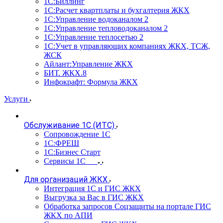
1С:Биллинг
1С:Расчет квартплаты и бухгалтерия ЖКХ
1С:Управление водоканалом 2
1С:Управление тепловодоканалом 2
1С:Управление теплосетью 2
1С:Учет в управляющих компаниях ЖКХ, ТСЖ,
ЖСК
Айлант:Управление ЖКХ
БИТ. ЖКХ.8
Инфокрафт: Формула ЖКХ
Услуги
Обслуживание 1С (ИТС)
Сопровождение 1С
1С:ФРЕШ
1С:Бизнес Старт
Сервисы 1С
Для организаций ЖКХ
Интеграция 1С и ГИС ЖКХ
Выгрузка за Вас в ГИС ЖКХ
Обработка запросов Соцзащиты на портале ГИС
ЖКХ по АПИ