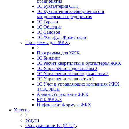
предприятия
1С:Бухгалтерия СНТ
1С:Бухгалтерия хлебобулочного и
кондитерского предприятия
1С:Гаражи
1С:Общепит
1С:Садовод
1С:Фастфуд. Фронт-офис
Программы для ЖКХ
Программы для ЖКХ
1С:Биллинг
1С:Расчет квартплаты и бухгалтерия ЖКХ
1С:Управление водоканалом 2
1С:Управление тепловодоканалом 2
1С:Управление теплосетью 2
1С:Учет в управляющих компаниях ЖКХ,
ТСЖ, ЖСК
Айлант:Управление ЖКХ
БИТ. ЖКХ.8
Инфокрафт: Формула ЖКХ
Услуги
Услуги
Обслуживание 1С (ИТС)