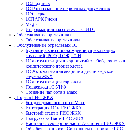
1С:Подпись
1С:Распознавание первичных документов
1С:Сверка
1СПАРК Риски
Mag1c
Информационная система 1С:ИТС
Обслуживание оргтехники
Обслуживание оргтехники
Обслуживание отраслевых 1С
Бухгалтерское сопровождение управляющих
компаний, РСО, ТСЖ, ТСН
1С автоматизация предприятий хлебобулочного и
кондитерского производства
1С Автоматизация аварийно-диспетчерской
службы ЖКХ
1С автоматизация торговли
Поддержка 1С:УНФ
Создание чат-бота в Макс
Портал ГИС ЖКХ
Бот для домового чата в Макс
Интеграция 1С и ГИС ЖКХ
Быстрый старт в ГИС ЖКХ
Выгрузка за Вас в ГИС ЖКХ
Настройка серверной части Ассистент ГИС ЖКХ
Обработка запросов Соцзащиты на портале ГИС