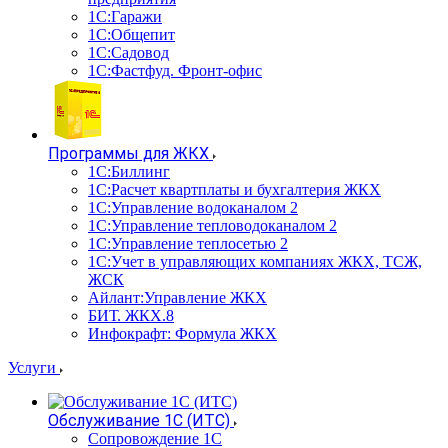
1С:Гаражи
1С:Общепит
1С:Садовод
1С:Фастфуд. Фронт-офис
Программы для ЖКХ
1С:Биллинг
1С:Расчет квартплаты и бухгалтерия ЖКХ
1С:Управление водоканалом 2
1С:Управление тепловодоканалом 2
1С:Управление теплосетью 2
1С:Учет в управляющих компаниях ЖКХ, ТСЖ,
ЖСК
Айлант:Управление ЖКХ
БИТ. ЖКХ.8
Инфокрафт: Формула ЖКХ
Услуги
Обслуживание 1С (ИТС)
Сопровождение 1С