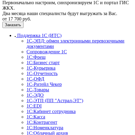
Первоначально настроим, синхронизируем 1С и портал ГИС
ЖКХ.
Два месяца наши специалисты будут выгружать за Вас.
от 17 700
руб.
Заказать
Поддержка 1С (ИТС)
1С-ЭПД: обмен электронными перевозочными
документами
Сопровождение 1С
1С:Фреш
1С:Бизнес старт
1С-Курьерика
1С-Отчетность
1С-ОФД
1С-Ритейл Чекер
1С-Товары
1С-ЭДО
1С-ЭТП (ПП "Астрал-ЭТ")
1С:EDI
1С:Кабинет сотрудника
1С:Касса
1С:Контрагент
1С:Номенклатура
1С:Облачный архив