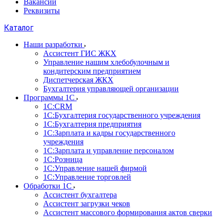
Вакансии
Реквизиты
Каталог
Наши разработки
Ассистент ГИС ЖКХ
Управление нашим хлебобулочным и
кондитерским предприятием
Диспетчерская ЖКХ
Бухгалтерия управляющей организации
Программы 1С
1С:CRM
1С:Бухгалтерия государственного учреждения
1С:Бухгалтерия предприятия
1С:Зарплата и кадры государственного
учреждения
1С:Зарплата и управление персоналом
1С:Розница
1С:Управление нашей фирмой
1С:Управление торговлей
Обработки 1С
Ассистент бухгалтера
Ассистент загрузки чеков
Ассистент массового формирования актов сверки