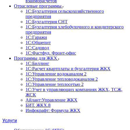
взаиморасчетов
Отраслевые программы
1С:Бухгалтерия сельскохозяйственного
предприятия
1С:Бухгалтерия СНТ
1С:Бухгалтерия хлебобулочного и кондитерского
предприятия
1С:Гаражи
1С:Общепит
1С:Садовод
1С:Фастфуд. Фронт-офис
Программы для ЖКХ
1С:Биллинг
1С:Расчет квартплаты и бухгалтерия ЖКХ
1С:Управление водоканалом 2
1С:Управление тепловодоканалом 2
1С:Управление теплосетью 2
1С:Учет в управляющих компаниях ЖКХ, ТСЖ,
ЖСК
Айлант:Управление ЖКХ
БИТ. ЖКХ.8
Инфокрафт: Формула ЖКХ
Услуги