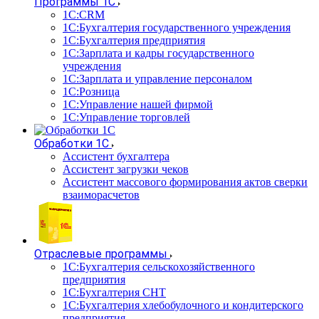
Программы 1С
1С:CRM
1С:Бухгалтерия государственного учреждения
1С:Бухгалтерия предприятия
1С:Зарплата и кадры государственного
учреждения
1С:Зарплата и управление персоналом
1С:Розница
1С:Управление нашей фирмой
1С:Управление торговлей
Обработки 1С
Ассистент бухгалтера
Ассистент загрузки чеков
Ассистент массового формирования актов сверки
взаиморасчетов
Отраслевые программы
1С:Бухгалтерия сельскохозяйственного
предприятия
1С:Бухгалтерия СНТ
1С:Бухгалтерия хлебобулочного и кондитерского
предприятия