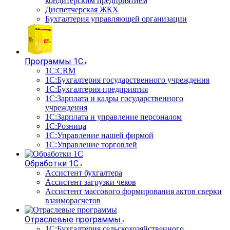
кондитерским предприятием
Диспетчерская ЖКХ
Бухгалтерия управляющей организации
Программы 1С
1С:CRM
1С:Бухгалтерия государственного учреждения
1С:Бухгалтерия предприятия
1С:Зарплата и кадры государственного
учреждения
1С:Зарплата и управление персоналом
1С:Розница
1С:Управление нашей фирмой
1С:Управление торговлей
Обработки 1С
Ассистент бухгалтера
Ассистент загрузки чеков
Ассистент массового формирования актов сверки
взаиморасчетов
Отраслевые программы
1С:Бухгалтерия сельскохозяйственного