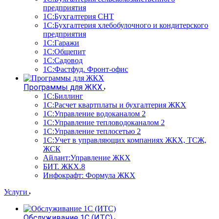
предприятия
1С:Бухгалтерия СНТ
1С:Бухгалтерия хлебобулочного и кондитерского
предприятия
1С:Гаражи
1С:Общепит
1С:Садовод
1С:Фастфуд. Фронт-офис
Программы для ЖКХ
1С:Биллинг
1С:Расчет квартплаты и бухгалтерия ЖКХ
1С:Управление водоканалом 2
1С:Управление тепловодоканалом 2
1С:Управление теплосетью 2
1С:Учет в управляющих компаниях ЖКХ, ТСЖ,
ЖСК
Айлант:Управление ЖКХ
БИТ. ЖКХ.8
Инфокрафт: Формула ЖКХ
Услуги
Обслуживание 1С (ИТС)