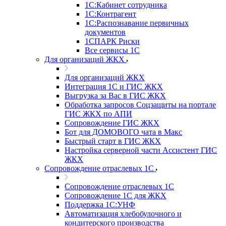
1С:Кабинет сотрудника
1С:Контрагент
1С:Распознавание первичных
документов
1СПАРК Риски
Все сервисы 1С
Для организаций ЖКХ
Для организаций ЖКХ
Интеграция 1С и ГИС ЖКХ
Выгрузка за Вас в ГИС ЖКХ
Обработка запросов Соцзащиты на портале
ГИС ЖКХ по АПИ
Сопровождение ГИС ЖКХ
Бот для ДОМОВОГО чата в Макс
Быстрый старт в ГИС ЖКХ
Настройка серверной части Ассистент ГИС
ЖКХ
Сопровождение отраслевых 1С
Сопровождение отраслевых 1С
Сопровождение 1С для ЖКХ
Поддержка 1С:УНФ
Автоматизация хлебобулочного и
кондитерского производства