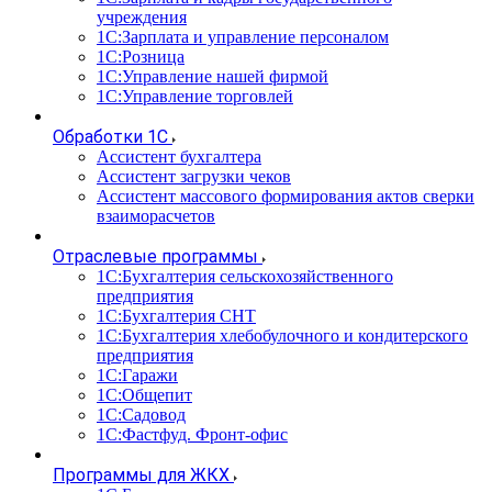
учреждения
1С:Зарплата и управление персоналом
1С:Розница
1С:Управление нашей фирмой
1С:Управление торговлей
Обработки 1С
Ассистент бухгалтера
Ассистент загрузки чеков
Ассистент массового формирования актов сверки
взаиморасчетов
Отраслевые программы
1С:Бухгалтерия сельскохозяйственного
предприятия
1С:Бухгалтерия СНТ
1С:Бухгалтерия хлебобулочного и кондитерского
предприятия
1С:Гаражи
1С:Общепит
1С:Садовод
1С:Фастфуд. Фронт-офис
Программы для ЖКХ