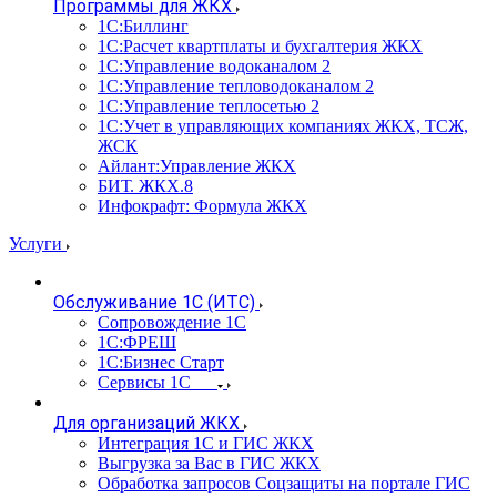
Программы для ЖКХ
1С:Биллинг
1С:Расчет квартплаты и бухгалтерия ЖКХ
1С:Управление водоканалом 2
1С:Управление тепловодоканалом 2
1С:Управление теплосетью 2
1С:Учет в управляющих компаниях ЖКХ, ТСЖ,
ЖСК
Айлант:Управление ЖКХ
БИТ. ЖКХ.8
Инфокрафт: Формула ЖКХ
Услуги
Обслуживание 1С (ИТС)
Сопровождение 1С
1С:ФРЕШ
1С:Бизнес Старт
Сервисы 1С
Для организаций ЖКХ
Интеграция 1С и ГИС ЖКХ
Выгрузка за Вас в ГИС ЖКХ
Обработка запросов Соцзащиты на портале ГИС