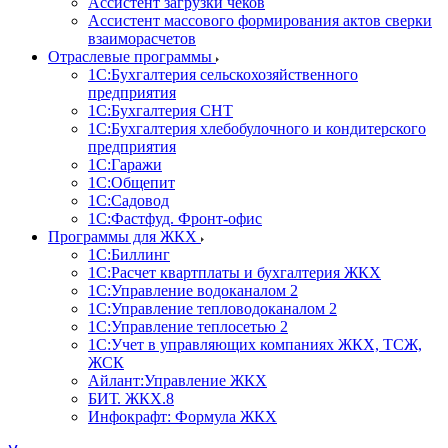
Ассистент загрузки чеков
Ассистент массового формирования актов сверки
взаиморасчетов
Отраслевые программы
1С:Бухгалтерия сельскохозяйственного
предприятия
1С:Бухгалтерия СНТ
1С:Бухгалтерия хлебобулочного и кондитерского
предприятия
1С:Гаражи
1С:Общепит
1С:Садовод
1С:Фастфуд. Фронт-офис
Программы для ЖКХ
1С:Биллинг
1С:Расчет квартплаты и бухгалтерия ЖКХ
1С:Управление водоканалом 2
1С:Управление тепловодоканалом 2
1С:Управление теплосетью 2
1С:Учет в управляющих компаниях ЖКХ, ТСЖ,
ЖСК
Айлант:Управление ЖКХ
БИТ. ЖКХ.8
Инфокрафт: Формула ЖКХ