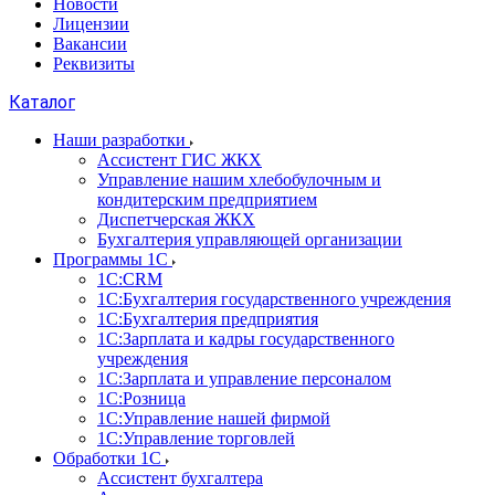
Новости
Лицензии
Вакансии
Реквизиты
Каталог
Наши разработки
Ассистент ГИС ЖКХ
Управление нашим хлебобулочным и
кондитерским предприятием
Диспетчерская ЖКХ
Бухгалтерия управляющей организации
Программы 1С
1С:CRM
1С:Бухгалтерия государственного учреждения
1С:Бухгалтерия предприятия
1С:Зарплата и кадры государственного
учреждения
1С:Зарплата и управление персоналом
1С:Розница
1С:Управление нашей фирмой
1С:Управление торговлей
Обработки 1С
Ассистент бухгалтера