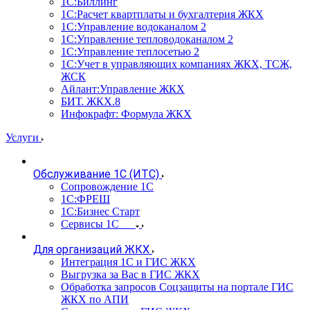
1С:Биллинг
1С:Расчет квартплаты и бухгалтерия ЖКХ
1С:Управление водоканалом 2
1С:Управление тепловодоканалом 2
1С:Управление теплосетью 2
1С:Учет в управляющих компаниях ЖКХ, ТСЖ,
ЖСК
Айлант:Управление ЖКХ
БИТ. ЖКХ.8
Инфокрафт: Формула ЖКХ
Услуги
Обслуживание 1С (ИТС)
Сопровождение 1С
1С:ФРЕШ
1С:Бизнес Старт
Сервисы 1С
Для организаций ЖКХ
Интеграция 1С и ГИС ЖКХ
Выгрузка за Вас в ГИС ЖКХ
Обработка запросов Соцзащиты на портале ГИС
ЖКХ по АПИ