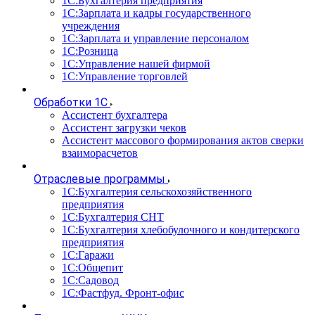
1С:Бухгалтерия предприятия
1С:Зарплата и кадры государственного
учреждения
1С:Зарплата и управление персоналом
1С:Розница
1С:Управление нашей фирмой
1С:Управление торговлей
Обработки 1С
Ассистент бухгалтера
Ассистент загрузки чеков
Ассистент массового формирования актов сверки
взаиморасчетов
Отраслевые программы
1С:Бухгалтерия сельскохозяйственного
предприятия
1С:Бухгалтерия СНТ
1С:Бухгалтерия хлебобулочного и кондитерского
предприятия
1С:Гаражи
1С:Общепит
1С:Садовод
1С:Фастфуд. Фронт-офис