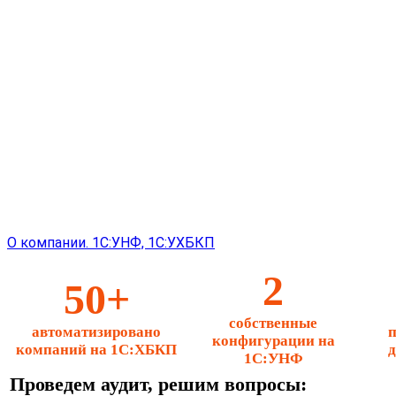
О компании. 1С:УНФ, 1С:УХБКП
2
50+
собственные
автоматизировано
п
конфигурации на
компаний на 1С:ХБКП
д
1С:УНФ
Проведем аудит, решим вопросы: