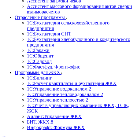
Ассистент загрузки чеков
Ассистент массового формирования актов сверки
взаиморасчетов
Отраслевые программы
1С:Бухгалтерия сельскохозяйственного
предприятия
1С:Бухгалтерия СНТ
1С:Бухгалтерия хлебобулочного и кондитерского
предприятия
1С:Гаражи
1С:Общепит
1С:Садовод
1С:Фастфуд. Фронт-офис
Программы для ЖКХ
1С:Биллинг
1С:Расчет квартплаты и бухгалтерия ЖКХ
1С:Управление водоканалом 2
1С:Управление тепловодоканалом 2
1С:Управление теплосетью 2
1С:Учет в управляющих компаниях ЖКХ, ТСЖ,
ЖСК
Айлант:Управление ЖКХ
БИТ. ЖКХ.8
Инфокрафт: Формула ЖКХ