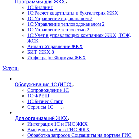
Программы для ЖКХ
1С:Биллинг
1С:Расчет квартплаты и бухгалтерия ЖКХ
1С:Управление водоканалом 2
1С:Управление тепловодоканалом 2
1С:Управление теплосетью 2
1С:Учет в управляющих компаниях ЖКХ, ТСЖ,
ЖСК
Айлант:Управление ЖКХ
БИТ. ЖКХ.8
Инфокрафт: Формула ЖКХ
Услуги
Обслуживание 1С (ИТС)
Сопровождение 1С
1С:ФРЕШ
1С:Бизнес Старт
Сервисы 1С
Для организаций ЖКХ
Интеграция 1С и ГИС ЖКХ
Выгрузка за Вас в ГИС ЖКХ
Обработка запросов Соцзащиты на портале ГИС