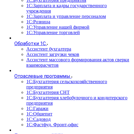
1С:Бухгалтерия предприятия
1С:Зарплата и кадры государственного
учреждения
1С:Зарплата и управление персоналом
1С:Розница
1С:Управление нашей фирмой
1С:Управление торговлей
Обработки 1С
Ассистент бухгалтера
Ассистент загрузки чеков
Ассистент массового формирования актов сверки
взаиморасчетов
Отраслевые программы
1С:Бухгалтерия сельскохозяйственного
предприятия
1С:Бухгалтерия СНТ
1С:Бухгалтерия хлебобулочного и кондитерского
предприятия
1С:Гаражи
1С:Общепит
1С:Садовод
1С:Фастфуд. Фронт-офис