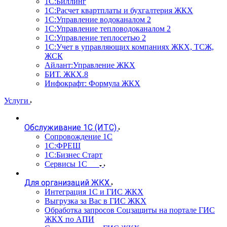
1С:Биллинг
1С:Расчет квартплаты и бухгалтерия ЖКХ
1С:Управление водоканалом 2
1С:Управление тепловодоканалом 2
1С:Управление теплосетью 2
1С:Учет в управляющих компаниях ЖКХ, ТСЖ,
ЖСК
Айлант:Управление ЖКХ
БИТ. ЖКХ.8
Инфокрафт: Формула ЖКХ
Услуги
Обслуживание 1С (ИТС)
Сопровождение 1С
1С:ФРЕШ
1С:Бизнес Старт
Сервисы 1С
Для организаций ЖКХ
Интеграция 1С и ГИС ЖКХ
Выгрузка за Вас в ГИС ЖКХ
Обработка запросов Соцзащиты на портале ГИС
ЖКХ по АПИ