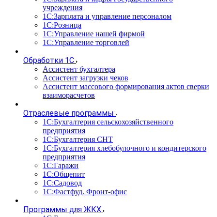
учреждения
1С:Зарплата и управление персоналом
1С:Розница
1С:Управление нашей фирмой
1С:Управление торговлей
Обработки 1С
Ассистент бухгалтера
Ассистент загрузки чеков
Ассистент массового формирования актов сверки
взаиморасчетов
Отраслевые программы
1С:Бухгалтерия сельскохозяйственного
предприятия
1С:Бухгалтерия СНТ
1С:Бухгалтерия хлебобулочного и кондитерского
предприятия
1С:Гаражи
1С:Общепит
1С:Садовод
1С:Фастфуд. Фронт-офис
Программы для ЖКХ