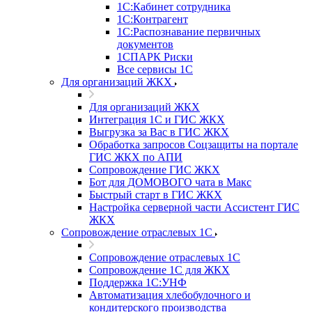
1С:Кабинет сотрудника
1С:Контрагент
1С:Распознавание первичных
документов
1СПАРК Риски
Все сервисы 1С
Для организаций ЖКХ
Для организаций ЖКХ
Интеграция 1С и ГИС ЖКХ
Выгрузка за Вас в ГИС ЖКХ
Обработка запросов Соцзащиты на портале
ГИС ЖКХ по АПИ
Сопровождение ГИС ЖКХ
Бот для ДОМОВОГО чата в Макс
Быстрый старт в ГИС ЖКХ
Настройка серверной части Ассистент ГИС
ЖКХ
Сопровождение отраслевых 1С
Сопровождение отраслевых 1С
Сопровождение 1С для ЖКХ
Поддержка 1С:УНФ
Автоматизация хлебобулочного и
кондитерского производства