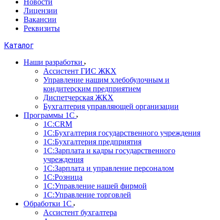
Новости
Лицензии
Вакансии
Реквизиты
Каталог
Наши разработки
Ассистент ГИС ЖКХ
Управление нашим хлебобулочным и
кондитерским предприятием
Диспетчерская ЖКХ
Бухгалтерия управляющей организации
Программы 1С
1С:CRM
1С:Бухгалтерия государственного учреждения
1С:Бухгалтерия предприятия
1С:Зарплата и кадры государственного
учреждения
1С:Зарплата и управление персоналом
1С:Розница
1С:Управление нашей фирмой
1С:Управление торговлей
Обработки 1С
Ассистент бухгалтера