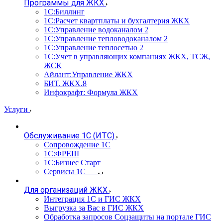
Программы для ЖКХ
1С:Биллинг
1С:Расчет квартплаты и бухгалтерия ЖКХ
1С:Управление водоканалом 2
1С:Управление тепловодоканалом 2
1С:Управление теплосетью 2
1С:Учет в управляющих компаниях ЖКХ, ТСЖ,
ЖСК
Айлант:Управление ЖКХ
БИТ. ЖКХ.8
Инфокрафт: Формула ЖКХ
Услуги
Обслуживание 1С (ИТС)
Сопровождение 1С
1С:ФРЕШ
1С:Бизнес Старт
Сервисы 1С
Для организаций ЖКХ
Интеграция 1С и ГИС ЖКХ
Выгрузка за Вас в ГИС ЖКХ
Обработка запросов Соцзащиты на портале ГИС