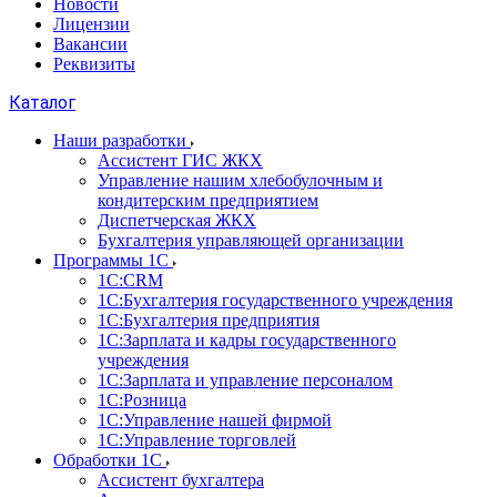
Новости
Лицензии
Вакансии
Реквизиты
Каталог
Наши разработки
Ассистент ГИС ЖКХ
Управление нашим хлебобулочным и
кондитерским предприятием
Диспетчерская ЖКХ
Бухгалтерия управляющей организации
Программы 1С
1С:CRM
1С:Бухгалтерия государственного учреждения
1С:Бухгалтерия предприятия
1С:Зарплата и кадры государственного
учреждения
1С:Зарплата и управление персоналом
1С:Розница
1С:Управление нашей фирмой
1С:Управление торговлей
Обработки 1С
Ассистент бухгалтера