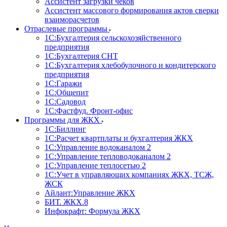
Ассистент загрузки чеков
Ассистент массового формирования актов сверки
взаиморасчетов
Отраслевые программы
1С:Бухгалтерия сельскохозяйственного
предприятия
1С:Бухгалтерия СНТ
1С:Бухгалтерия хлебобулочного и кондитерского
предприятия
1С:Гаражи
1С:Общепит
1С:Садовод
1С:Фастфуд. Фронт-офис
Программы для ЖКХ
1С:Биллинг
1С:Расчет квартплаты и бухгалтерия ЖКХ
1С:Управление водоканалом 2
1С:Управление тепловодоканалом 2
1С:Управление теплосетью 2
1С:Учет в управляющих компаниях ЖКХ, ТСЖ,
ЖСК
Айлант:Управление ЖКХ
БИТ. ЖКХ.8
Инфокрафт: Формула ЖКХ