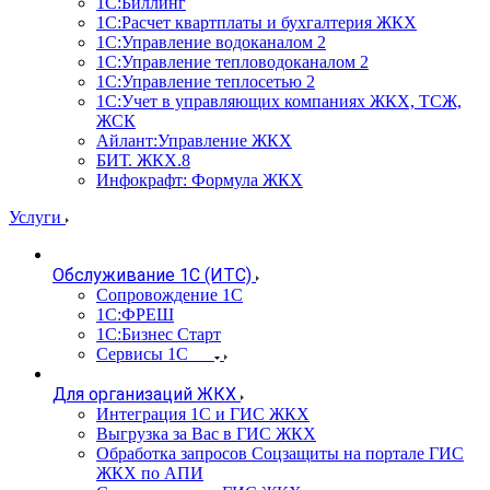
1С:Биллинг
1С:Расчет квартплаты и бухгалтерия ЖКХ
1С:Управление водоканалом 2
1С:Управление тепловодоканалом 2
1С:Управление теплосетью 2
1С:Учет в управляющих компаниях ЖКХ, ТСЖ,
ЖСК
Айлант:Управление ЖКХ
БИТ. ЖКХ.8
Инфокрафт: Формула ЖКХ
Услуги
Обслуживание 1С (ИТС)
Сопровождение 1С
1С:ФРЕШ
1С:Бизнес Старт
Сервисы 1С
Для организаций ЖКХ
Интеграция 1С и ГИС ЖКХ
Выгрузка за Вас в ГИС ЖКХ
Обработка запросов Соцзащиты на портале ГИС
ЖКХ по АПИ