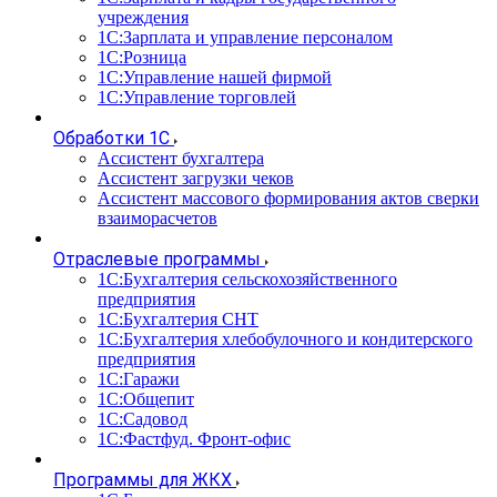
учреждения
1С:Зарплата и управление персоналом
1С:Розница
1С:Управление нашей фирмой
1С:Управление торговлей
Обработки 1С
Ассистент бухгалтера
Ассистент загрузки чеков
Ассистент массового формирования актов сверки
взаиморасчетов
Отраслевые программы
1С:Бухгалтерия сельскохозяйственного
предприятия
1С:Бухгалтерия СНТ
1С:Бухгалтерия хлебобулочного и кондитерского
предприятия
1С:Гаражи
1С:Общепит
1С:Садовод
1С:Фастфуд. Фронт-офис
Программы для ЖКХ