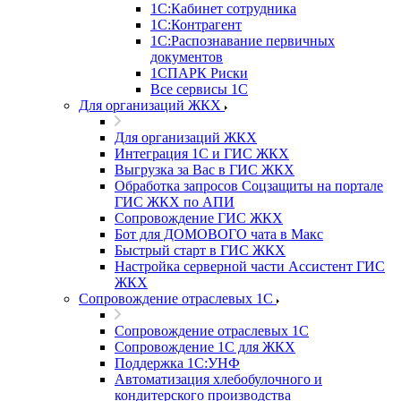
1С:Кабинет сотрудника
1С:Контрагент
1С:Распознавание первичных
документов
1СПАРК Риски
Все сервисы 1С
Для организаций ЖКХ
Для организаций ЖКХ
Интеграция 1С и ГИС ЖКХ
Выгрузка за Вас в ГИС ЖКХ
Обработка запросов Соцзащиты на портале
ГИС ЖКХ по АПИ
Сопровождение ГИС ЖКХ
Бот для ДОМОВОГО чата в Макс
Быстрый старт в ГИС ЖКХ
Настройка серверной части Ассистент ГИС
ЖКХ
Сопровождение отраслевых 1С
Сопровождение отраслевых 1С
Сопровождение 1С для ЖКХ
Поддержка 1С:УНФ
Автоматизация хлебобулочного и
кондитерского производства