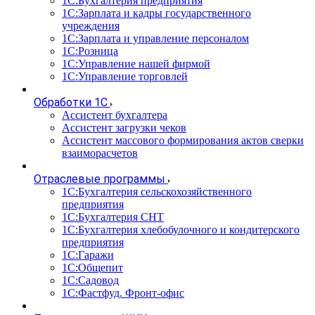
1С:Бухгалтерия предприятия
1С:Зарплата и кадры государственного
учреждения
1С:Зарплата и управление персоналом
1С:Розница
1С:Управление нашей фирмой
1С:Управление торговлей
Обработки 1С
Ассистент бухгалтера
Ассистент загрузки чеков
Ассистент массового формирования актов сверки
взаиморасчетов
Отраслевые программы
1С:Бухгалтерия сельскохозяйственного
предприятия
1С:Бухгалтерия СНТ
1С:Бухгалтерия хлебобулочного и кондитерского
предприятия
1С:Гаражи
1С:Общепит
1С:Садовод
1С:Фастфуд. Фронт-офис