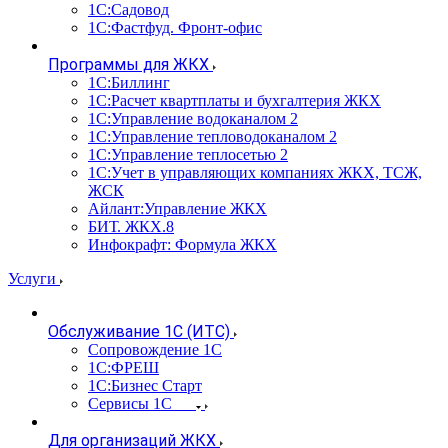
1С:Садовод
1С:Фастфуд. Фронт-офис
Программы для ЖКХ
1С:Биллинг
1С:Расчет квартплаты и бухгалтерия ЖКХ
1С:Управление водоканалом 2
1С:Управление тепловодоканалом 2
1С:Управление теплосетью 2
1С:Учет в управляющих компаниях ЖКХ, ТСЖ,
ЖСК
Айлант:Управление ЖКХ
БИТ. ЖКХ.8
Инфокрафт: Формула ЖКХ
Услуги
Обслуживание 1С (ИТС)
Сопровождение 1С
1С:ФРЕШ
1С:Бизнес Старт
Сервисы 1С
Для организаций ЖКХ