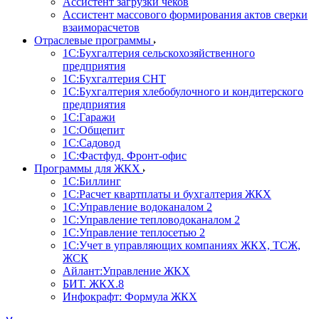
Ассистент загрузки чеков
Ассистент массового формирования актов сверки
взаиморасчетов
Отраслевые программы
1С:Бухгалтерия сельскохозяйственного
предприятия
1С:Бухгалтерия СНТ
1С:Бухгалтерия хлебобулочного и кондитерского
предприятия
1С:Гаражи
1С:Общепит
1С:Садовод
1С:Фастфуд. Фронт-офис
Программы для ЖКХ
1С:Биллинг
1С:Расчет квартплаты и бухгалтерия ЖКХ
1С:Управление водоканалом 2
1С:Управление тепловодоканалом 2
1С:Управление теплосетью 2
1С:Учет в управляющих компаниях ЖКХ, ТСЖ,
ЖСК
Айлант:Управление ЖКХ
БИТ. ЖКХ.8
Инфокрафт: Формула ЖКХ