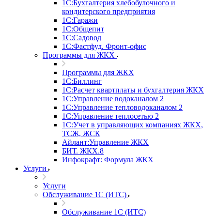
1С:Бухгалтерия хлебобулочного и
кондитерского предприятия
1С:Гаражи
1С:Общепит
1С:Садовод
1С:Фастфуд. Фронт-офис
Программы для ЖКХ
Программы для ЖКХ
1С:Биллинг
1С:Расчет квартплаты и бухгалтерия ЖКХ
1С:Управление водоканалом 2
1С:Управление тепловодоканалом 2
1С:Управление теплосетью 2
1С:Учет в управляющих компаниях ЖКХ,
ТСЖ, ЖСК
Айлант:Управление ЖКХ
БИТ. ЖКХ.8
Инфокрафт: Формула ЖКХ
Услуги
Услуги
Обслуживание 1С (ИТС)
Обслуживание 1С (ИТС)