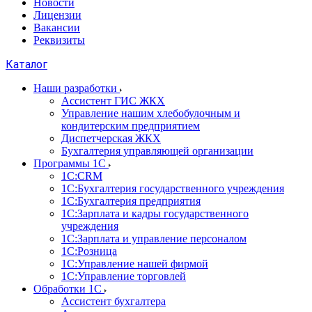
Новости
Лицензии
Вакансии
Реквизиты
Каталог
Наши разработки
Ассистент ГИС ЖКХ
Управление нашим хлебобулочным и
кондитерским предприятием
Диспетчерская ЖКХ
Бухгалтерия управляющей организации
Программы 1С
1С:CRM
1С:Бухгалтерия государственного учреждения
1С:Бухгалтерия предприятия
1С:Зарплата и кадры государственного
учреждения
1С:Зарплата и управление персоналом
1С:Розница
1С:Управление нашей фирмой
1С:Управление торговлей
Обработки 1С
Ассистент бухгалтера