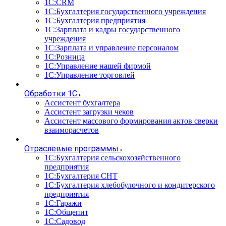
1С:CRM
1С:Бухгалтерия государственного учреждения
1С:Бухгалтерия предприятия
1С:Зарплата и кадры государственного
учреждения
1С:Зарплата и управление персоналом
1С:Розница
1С:Управление нашей фирмой
1С:Управление торговлей
Обработки 1С
Ассистент бухгалтера
Ассистент загрузки чеков
Ассистент массового формирования актов сверки
взаиморасчетов
Отраслевые программы
1С:Бухгалтерия сельскохозяйственного
предприятия
1С:Бухгалтерия СНТ
1С:Бухгалтерия хлебобулочного и кондитерского
предприятия
1С:Гаражи
1С:Общепит
1С:Садовод