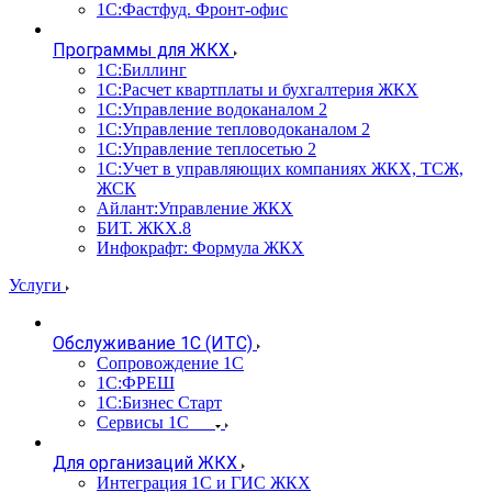
1С:Фастфуд. Фронт-офис
Программы для ЖКХ
1С:Биллинг
1С:Расчет квартплаты и бухгалтерия ЖКХ
1С:Управление водоканалом 2
1С:Управление тепловодоканалом 2
1С:Управление теплосетью 2
1С:Учет в управляющих компаниях ЖКХ, ТСЖ,
ЖСК
Айлант:Управление ЖКХ
БИТ. ЖКХ.8
Инфокрафт: Формула ЖКХ
Услуги
Обслуживание 1С (ИТС)
Сопровождение 1С
1С:ФРЕШ
1С:Бизнес Старт
Сервисы 1С
Для организаций ЖКХ
Интеграция 1С и ГИС ЖКХ