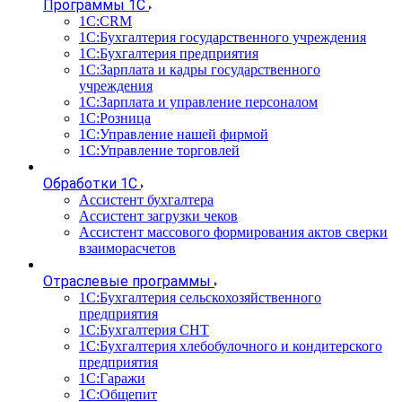
Программы 1С
1С:CRM
1С:Бухгалтерия государственного учреждения
1С:Бухгалтерия предприятия
1С:Зарплата и кадры государственного
учреждения
1С:Зарплата и управление персоналом
1С:Розница
1С:Управление нашей фирмой
1С:Управление торговлей
Обработки 1С
Ассистент бухгалтера
Ассистент загрузки чеков
Ассистент массового формирования актов сверки
взаиморасчетов
Отраслевые программы
1С:Бухгалтерия сельскохозяйственного
предприятия
1С:Бухгалтерия СНТ
1С:Бухгалтерия хлебобулочного и кондитерского
предприятия
1С:Гаражи
1С:Общепит