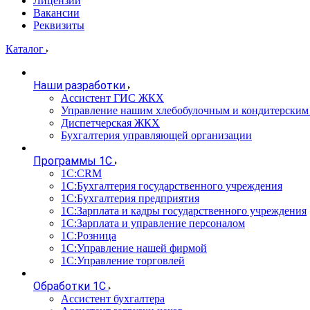
Лицензии
Вакансии
Реквизиты
Каталог
Наши разработки
Ассистент ГИС ЖКХ
Управление нашим хлебобулочным и кондитерским
Диспетчерская ЖКХ
Бухгалтерия управляющей организации
Программы 1С
1С:CRM
1С:Бухгалтерия государственного учреждения
1С:Бухгалтерия предприятия
1С:Зарплата и кадры государственного учреждения
1С:Зарплата и управление персоналом
1С:Розница
1С:Управление нашей фирмой
1С:Управление торговлей
Обработки 1С
Ассистент бухгалтера