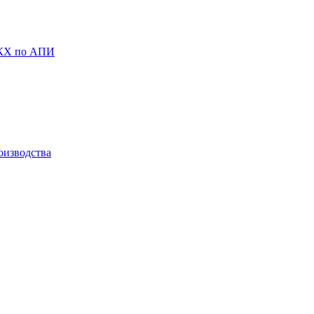
ЖКХ по АПИ
оизводства