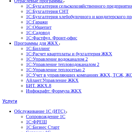
Отраслевые программы
1С:Бухгалтерия сельскохозяйственного предприяти
1С:Бухгалтерия СНТ
1С:Бухгалтерия хлебобулочного и кондитерского п
1С:Гаражи
1С:Общепит
1С:Садовод
1С:Фастфуд. Фронт-офис
Программы для ЖКХ
1С:Биллинг
1С:Расчет квартплаты и бухгалтерия ЖКХ
1С:Управление водоканалом 2
1С:Управление тепловодоканалом 2
1С:Управление теплосетью 2
1С:Учет в управляющих компаниях ЖКХ, ТСЖ, Ж
Айлант:Управление ЖКХ
БИТ. ЖКХ.8
Инфокрафт: Формула ЖКХ
Услуги
Обслуживание 1С (ИТС)
Сопровождение 1С
1С:ФРЕШ
1С:Бизнес Старт