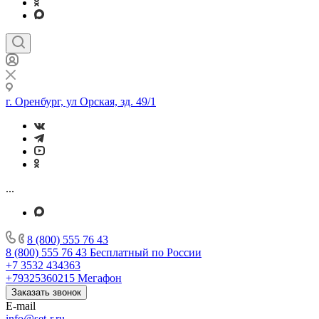
г. Оренбург, ул Орская, зд. 49/1
...
8 (800) 555 76 43
8 (800) 555 76 43
Бесплатный по России
+7 3532 434363
+79325360215
Мегафон
Заказать звонок
E-mail
info@set-r.ru