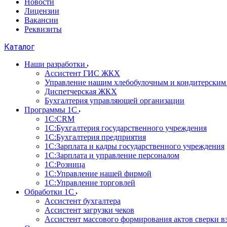
Новости
Лицензии
Вакансии
Реквизиты
Каталог
Наши разработки
Ассистент ГИС ЖКХ
Управление нашим хлебобулочным и кондитерским
Диспетчерская ЖКХ
Бухгалтерия управляющей организации
Программы 1С
1С:CRM
1С:Бухгалтерия государственного учреждения
1С:Бухгалтерия предприятия
1С:Зарплата и кадры государственного учреждения
1С:Зарплата и управление персоналом
1С:Розница
1С:Управление нашей фирмой
1С:Управление торговлей
Обработки 1С
Ассистент бухгалтера
Ассистент загрузки чеков
Ассистент массового формирования актов сверки в