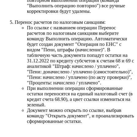
повторном выполнении операции (команда
"Выполнить операцию повторно") все ручные
корректировки будут удалены.
Перенос расчетов по налоговым санкциям:
По ссылке с названием операции Перенос
расчетов по налоговым санкциям выберите
команду Выполнить операцию. Автоматически
будет создан документ "Операция по ЕНС" с
видом "Пени, штрафы (начисление)". В
табличную часть документа попадут остатки на
31.12.2022 по кредиту субсчетов к счетам 68 и 69 с
аналитикой "Штраф: начислено / уплачено",
"Пени: доначислено / уплачено (самостоятельно)",
"Пени: начислено / уплачено (по акту проверки)",
"Проценты: начислено / уплачено".
При выполнении операции сформированные
остатки переносятся на единый налоговый счет (в
кредит счета 68.90), а цвет ссылки измениться на
зеленый.
Документ можно открыть по ссылке, выбрав
команду "Открыть документ", и проанализировать
сформированные остатки.