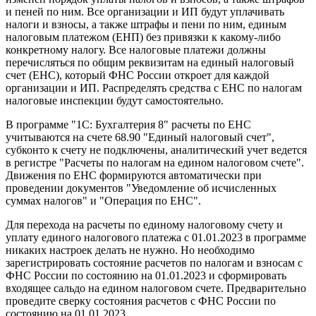
и пеней по ним. Все организации и ИП будут уплачивать
налоги и взносы, а также штрафы и пени по ним, единым
налоговым платежом (ЕНП) без привязки к какому-либо
конкретному налогу. Все налоговые платежи должны
перечисляться по общим реквизитам на единый налоговый
счет (ЕНС), который ФНС России откроет для каждой
организации и ИП. Распределять средства с ЕНС по налогам
налоговые инспекции будут самостоятельно.
В программе "1С: Бухгалтерия 8" расчеты по ЕНС
учитываются на счете 68.90 "Единый налоговый счет",
субконто к счету не подключены, аналитический учет ведется
в регистре "Расчеты по налогам на едином налоговом счете".
Движения по ЕНС формируются автоматически при
проведении документов "Уведомление об исчисленных
суммах налогов" и "Операция по ЕНС".
Для перехода на расчеты по единому налоговому счету и
уплату единого налогового платежа с 01.01.2023 в программе
никаких настроек делать не нужно. Но необходимо
зарегистрировать состояние расчетов по налогам и взносам с
ФНС России по состоянию на 01.01.2023 и сформировать
входящее сальдо на едином налоговом счете. Предварительно
проведите сверку состояния расчетов с ФНС России по
состоянию на 01.01.2023.