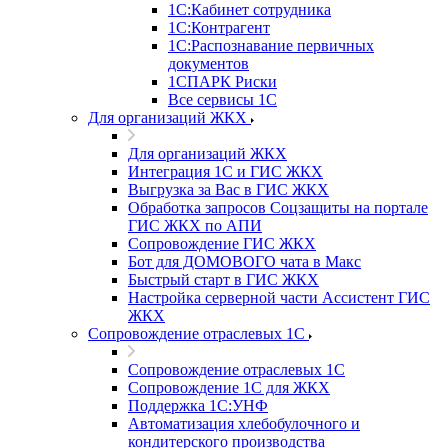
1С:Кабинет сотрудника
1С:Контрагент
1С:Распознавание первичных
документов
1СПАРК Риски
Все сервисы 1С
Для организаций ЖКХ
Для организаций ЖКХ
Интеграция 1С и ГИС ЖКХ
Выгрузка за Вас в ГИС ЖКХ
Обработка запросов Соцзащиты на портале
ГИС ЖКХ по АПИ
Сопровождение ГИС ЖКХ
Бот для ДОМОВОГО чата в Макс
Быстрый старт в ГИС ЖКХ
Настройка серверной части Ассистент ГИС
ЖКХ
Сопровождение отраслевых 1С
Сопровождение отраслевых 1С
Сопровождение 1С для ЖКХ
Поддержка 1С:УНФ
Автоматизация хлебобулочного и
кондитерского производства