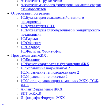
Ассистент загрузки чеков
Ассистент массового формирования актов сверки
взаиморасчетов
Отраслевые программы
1С:Бухгалтерия сельскохозяйственного
предприятия
1С:Бухгалтерия СНТ
1С:Бухгалтерия хлебобулочного и кондитерского
предприятия
1С:Гаражи
1С:Общепит
1С:Садовод
1С:Фастфуд. Фронт-офис
Программы для ЖКХ
1С:Биллинг
1С:Расчет квартплаты и бухгалтерия ЖКХ
1С:Управление водоканалом 2
1С:Управление тепловодоканалом 2
1С:Управление теплосетью 2
1С:Учет в управляющих компаниях ЖКХ, ТСЖ,
ЖСК
Айлант:Управление ЖКХ
БИТ. ЖКХ.8
Инфокрафт: Формула ЖКХ