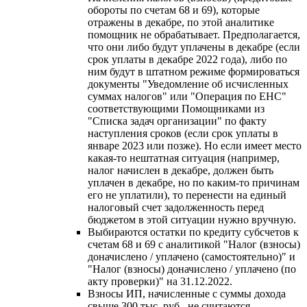
обороты по счетам 68 и 69), которые
отражены в декабре, по этой аналитике
помощник не обрабатывает. Предполагается,
что они либо будут уплачены в декабре (если
срок уплаты в декабре 2022 года), либо по
ним будут в штатном режиме формироваться
документы "Уведомление об исчисленных
суммах налогов" или "Операция по ЕНС"
соответствующими Помощниками из
"Списка задач организации" по факту
наступления сроков (если срок уплаты в
январе 2023 или позже). Но если имеет место
какая-то нештатная ситуация (например,
налог начислен в декабре, должен быть
уплачен в декабре, но по каким-то причинам
его не уплатили), то перенести на единый
налоговый счет задолженность перед
бюджетом в этой ситуации нужно вручную.
Выбираются остатки по кредиту субсчетов к
счетам 68 и 69 с аналитикой "Налог (взносы)
доначислено / уплачено (самостоятельно)" и
"Налог (взносы) доначислено / уплачено (по
акту проверки)" на 31.12.2022.
Взносы ИП, начисленные с суммы дохода
свыше 300 тыс. руб., не считаются