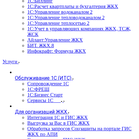
1С:Биллинг
1С:Расчет квартплаты и бухгалтерия ЖКХ
1С:Управление водоканалом 2
1С:Управление тепловодоканалом 2
1С:Управление теплосетью 2
1С:Учет в управляющих компаниях ЖКХ, ТСЖ,
ЖСК
Айлант:Управление ЖКХ
БИТ. ЖКХ.8
Инфокрафт: Формула ЖКХ
Услуги
Обслуживание 1С (ИТС)
Сопровождение 1С
1С:ФРЕШ
1С:Бизнес Старт
Сервисы 1С
Для организаций ЖКХ
Интеграция 1С и ГИС ЖКХ
Выгрузка за Вас в ГИС ЖКХ
Обработка запросов Соцзащиты на портале ГИС
ЖКХ по АПИ