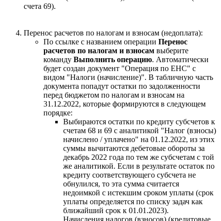
счета 69).
Перенос расчетов по налогам и взносам (недоплата):
По ссылке с названием операции
Перенос
расчетов по налогам и взносам
выберите
команду
Выполнить операцию
. Автоматически
будет создан документ "Операция по ЕНС" с
видом "Налоги (начисление)". В табличную часть
документа попадут остатки по задолженности
перед бюджетом по налогам и взносам на
31.12.2022, которые формируются в следующем
порядке:
Выбираются остатки по кредиту субсчетов к
счетам 68 и 69 с аналитикой "Налог (взносы)
начислено / уплачено" на 01.12.2022, из этих
суммы вычитаются дебетовые обороты за
декабрь 2022 года по тем же субсчетам с той
же аналитикой. Если в результате остаток по
кредиту соответствующего субсчета не
обнулился, то эта сумма считается
недоимкой с истекшим сроком уплаты (срок
уплаты определяется по списку задач как
ближайший срок к 01.01.2023).
Начисления налогов (взносов) (кредитовые