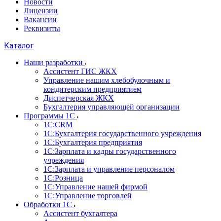
Новости
Лицензии
Вакансии
Реквизиты
Каталог
Наши разработки
Ассистент ГИС ЖКХ
Управление нашим хлебобулочным и
кондитерским предприятием
Диспетчерская ЖКХ
Бухгалтерия управляющей организации
Программы 1С
1С:CRM
1С:Бухгалтерия государственного учреждения
1С:Бухгалтерия предприятия
1С:Зарплата и кадры государственного
учреждения
1С:Зарплата и управление персоналом
1С:Розница
1С:Управление нашей фирмой
1С:Управление торговлей
Обработки 1С
Ассистент бухгалтера