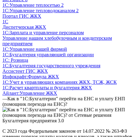
1С:Управление теплосетью 2
1С:Управление тепловодоканалом 2
Портал ГИС ЖКХ
1С
Диспетчерская ЖКХ
1С:Зарплата и управление персоналом
Управление нашим хлебобулочным и кондитерским
предприятием
1С:Управление нашей фирмой
1С:Бухгалтерия управляющей организации
1С: Розница
1С:Бухгалтерия государственного учреждения
Ассистент ГИС ЖКХ
Инфокрафт:Формула ЖКХ
1С:Учет в управляющих компаниях ЖКХ, ТСЖ, ЖСК
1С:Расчет квартплаты и бухгалтерия ЖКХ
Айлант:Управление ЖКХ
—
Как в "1С:Бухгалтерии" перейти на ЕНС и уплату ЕНП
(помощник перехода на ЕНС)?
Бухгалтерия предприятия 3.0
С 2023 года Федеральным законом от 14.07.2022 № 263-ФЗ
изменен порядок уплаты налогов и взносов, а также штрафов