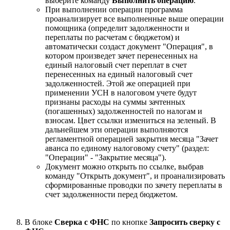
выберите команду
Выполнить операцию
.
При выполнении операции программа
проанализирует все выполненные выше операции
помощника (определит задолженности и
переплаты по расчетам с бюджетом) и
автоматически создаст документ "Операция", в
котором произведет зачет перенесенных на
единый налоговый счет переплат в счет
перенесенных на единый налоговый счет
задолженностей. Этой же операцией при
применении УСН в налоговом учете будут
признаны расходы на суммы зачтенных
(погашенных) задолженностей по налогам и
взносам. Цвет ссылки измениться на зеленый. В
дальнейшем эти операции выполняются
регламентной операцией закрытия месяца "Зачет
аванса по единому налоговому счету" (раздел:
"Операции" - "Закрытие месяца").
Документ можно открыть по ссылке, выбрав
команду "Открыть документ", и проанализировать
сформированные проводки по зачету переплаты в
счет задолженности перед бюджетом.
В блоке
Сверка с ФНС
по кнопке
Запросить сверку с