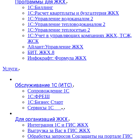
Программы для ЖКХ
1С:Биллинг
1С:Расчет квартплаты и бухгалтерия ЖКХ
1С:Управление водоканалом 2
1С:Управление тепловодоканалом 2
1С:Управление теплосетью 2
1С:Учет в управляющих компаниях ЖКХ, ТСЖ,
ЖСК
Айлант:Управление ЖКХ
БИТ. ЖКХ.8
Инфокрафт: Формула ЖКХ
Услуги
Обслуживание 1С (ИТС)
Сопровождение 1С
1С:ФРЕШ
1С:Бизнес Старт
Сервисы 1С
Для организаций ЖКХ
Интеграция 1С и ГИС ЖКХ
Выгрузка за Вас в ГИС ЖКХ
Обработка запросов Соцзащиты на портале ГИС