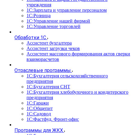
учреждения
1С:Зарплата и управление персоналом
1С:Розница
1С:Управление нашей фирмой
1С:Управление торговлей
Обработки 1С
Ассистент бухгалтера
Ассистент загрузки чеков
Ассистент массового формирования актов сверки
взаиморасчетов
Отраслевые программы
1С:Бухгалтерия сельскохозяйственного
предприятия
1С:Бухгалтерия СНТ
1С:Бухгалтерия хлебобулочного и кондитерского
предприятия
1С:Гаражи
1С:Общепит
1С:Садовод
1С:Фастфуд. Фронт-офис
Программы для ЖКХ