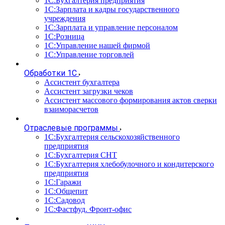
1С:Бухгалтерия предприятия
1С:Зарплата и кадры государственного
учреждения
1С:Зарплата и управление персоналом
1С:Розница
1С:Управление нашей фирмой
1С:Управление торговлей
Обработки 1С
Ассистент бухгалтера
Ассистент загрузки чеков
Ассистент массового формирования актов сверки
взаиморасчетов
Отраслевые программы
1С:Бухгалтерия сельскохозяйственного
предприятия
1С:Бухгалтерия СНТ
1С:Бухгалтерия хлебобулочного и кондитерского
предприятия
1С:Гаражи
1С:Общепит
1С:Садовод
1С:Фастфуд. Фронт-офис