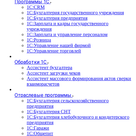
Программы 1С
1С:CRM
1С:Бухгалтерия государственного учреждения
1С:Бухгалтерия предприятия
1С:Зарплата и кадры государственного
учреждения
1С:Зарплата и управление персоналом
1С:Розница
1С:Управление нашей фирмой
1С:Управление торговлей
Обработки 1С
Ассистент бухгалтера
Ассистент загрузки чеков
Ассистент массового формирования актов сверки
взаиморасчетов
Отраслевые программы
1С:Бухгалтерия сельскохозяйственного
предприятия
1С:Бухгалтерия СНТ
1С:Бухгалтерия хлебобулочного и кондитерского
предприятия
1С:Гаражи
1С:Общепит