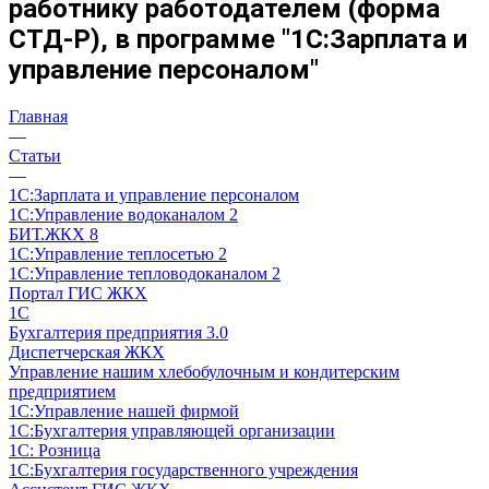
работнику работодателем (форма
СТД-Р), в программе "1С:Зарплата и
управление персоналом"
Главная
—
Статьи
—
1С:Зарплата и управление персоналом
1С:Управление водоканалом 2
БИТ.ЖКХ 8
1С:Управление теплосетью 2
1С:Управление тепловодоканалом 2
Портал ГИС ЖКХ
1С
Бухгалтерия предприятия 3.0
Диспетчерская ЖКХ
Управление нашим хлебобулочным и кондитерским
предприятием
1С:Управление нашей фирмой
1С:Бухгалтерия управляющей организации
1С: Розница
1С:Бухгалтерия государственного учреждения