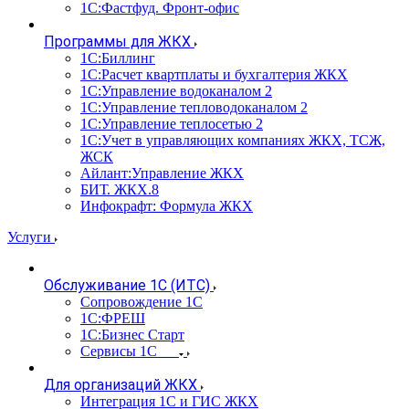
1С:Фастфуд. Фронт-офис
Программы для ЖКХ
1С:Биллинг
1С:Расчет квартплаты и бухгалтерия ЖКХ
1С:Управление водоканалом 2
1С:Управление тепловодоканалом 2
1С:Управление теплосетью 2
1С:Учет в управляющих компаниях ЖКХ, ТСЖ,
ЖСК
Айлант:Управление ЖКХ
БИТ. ЖКХ.8
Инфокрафт: Формула ЖКХ
Услуги
Обслуживание 1С (ИТС)
Сопровождение 1С
1С:ФРЕШ
1С:Бизнес Старт
Сервисы 1С
Для организаций ЖКХ
Интеграция 1С и ГИС ЖКХ