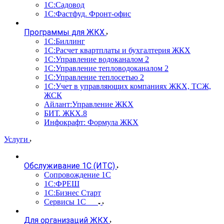
1С:Садовод
1С:Фастфуд. Фронт-офис
Программы для ЖКХ
1С:Биллинг
1С:Расчет квартплаты и бухгалтерия ЖКХ
1С:Управление водоканалом 2
1С:Управление тепловодоканалом 2
1С:Управление теплосетью 2
1С:Учет в управляющих компаниях ЖКХ, ТСЖ,
ЖСК
Айлант:Управление ЖКХ
БИТ. ЖКХ.8
Инфокрафт: Формула ЖКХ
Услуги
Обслуживание 1С (ИТС)
Сопровождение 1С
1С:ФРЕШ
1С:Бизнес Старт
Сервисы 1С
Для организаций ЖКХ