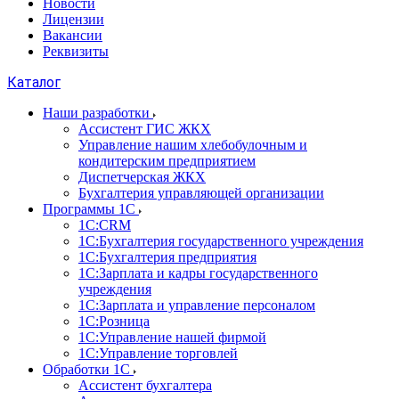
Новости
Лицензии
Вакансии
Реквизиты
Каталог
Наши разработки
Ассистент ГИС ЖКХ
Управление нашим хлебобулочным и
кондитерским предприятием
Диспетчерская ЖКХ
Бухгалтерия управляющей организации
Программы 1С
1С:CRM
1С:Бухгалтерия государственного учреждения
1С:Бухгалтерия предприятия
1С:Зарплата и кадры государственного
учреждения
1С:Зарплата и управление персоналом
1С:Розница
1С:Управление нашей фирмой
1С:Управление торговлей
Обработки 1С
Ассистент бухгалтера