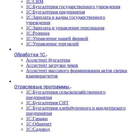
1С:CRM
1С:Бухгалтерия государственного учреждения
1С:Бухгалтерия предприятия
1С:Зарплата и кадры государственного
учреждения
1С:Зарплата и управление персоналом
1С:Розница
1С:Управление нашей фирмой
1С:Управление торговлей
Обработки 1С
Ассистент бухгалтера
Ассистент загрузки чеков
Ассистент массового формирования актов сверки
взаиморасчетов
Отраслевые программы
1С:Бухгалтерия сельскохозяйственного
предприятия
1С:Бухгалтерия СНТ
1С:Бухгалтерия хлебобулочного и кондитерского
предприятия
1С:Гаражи
1С:Общепит
1С:Садовод