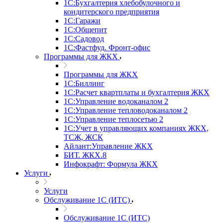
1С:Бухгалтерия хлебобулочного и
кондитерского предприятия
1С:Гаражи
1С:Общепит
1С:Садовод
1С:Фастфуд. Фронт-офис
Программы для ЖКХ
Программы для ЖКХ
1С:Биллинг
1С:Расчет квартплаты и бухгалтерия ЖКХ
1С:Управление водоканалом 2
1С:Управление тепловодоканалом 2
1С:Управление теплосетью 2
1С:Учет в управляющих компаниях ЖКХ,
ТСЖ, ЖСК
Айлант:Управление ЖКХ
БИТ. ЖКХ.8
Инфокрафт: Формула ЖКХ
Услуги
Услуги
Обслуживание 1С (ИТС)
Обслуживание 1С (ИТС)