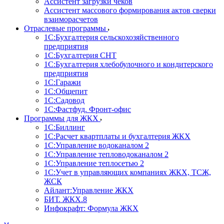
Ассистент загрузки чеков
Ассистент массового формирования актов сверки
взаиморасчетов
Отраслевые программы
1С:Бухгалтерия сельскохозяйственного
предприятия
1С:Бухгалтерия СНТ
1С:Бухгалтерия хлебобулочного и кондитерского
предприятия
1С:Гаражи
1С:Общепит
1С:Садовод
1С:Фастфуд. Фронт-офис
Программы для ЖКХ
1С:Биллинг
1С:Расчет квартплаты и бухгалтерия ЖКХ
1С:Управление водоканалом 2
1С:Управление тепловодоканалом 2
1С:Управление теплосетью 2
1С:Учет в управляющих компаниях ЖКХ, ТСЖ,
ЖСК
Айлант:Управление ЖКХ
БИТ. ЖКХ.8
Инфокрафт: Формула ЖКХ