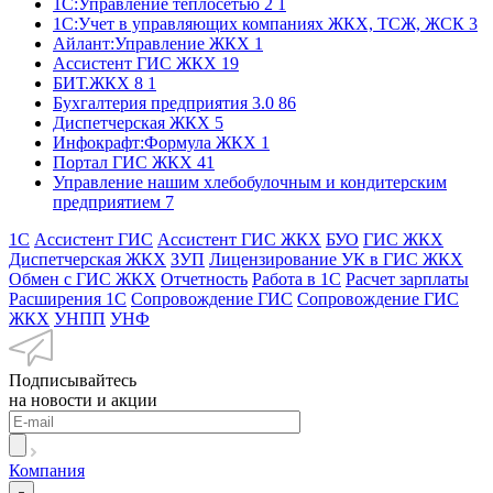
1С:Управление теплосетью 2
1
1С:Учет в управляющих компаниях ЖКХ, ТСЖ, ЖСК
3
Айлант:Управление ЖКХ
1
Ассистент ГИС ЖКХ
19
БИТ.ЖКХ 8
1
Бухгалтерия предприятия 3.0
86
Диспетчерская ЖКХ
5
Инфокрафт:Формула ЖКХ
1
Портал ГИС ЖКХ
41
Управление нашим хлебобулочным и кондитерским
предприятием
7
1С
Ассистент ГИС
Ассистент ГИС ЖКХ
БУО
ГИС ЖКХ
Диспетчерская ЖКХ
ЗУП
Лицензирование УК в ГИС ЖКХ
Обмен с ГИС ЖКХ
Отчетность
Работа в 1С
Расчет зарплаты
Расширения 1С
Сопровождение ГИС
Сопровождение ГИС
ЖКХ
УНПП
УНФ
Подписывайтесь
на новости и акции
Компания