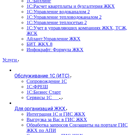
1С:Биллинг
1С:Расчет квартплаты и бухгалтерия ЖКХ
1С:Управление водоканалом 2
1С:Управление тепловодоканалом 2
1С:Управление теплосетью 2
1С:Учет в управляющих компаниях ЖКХ, ТСЖ,
ЖСК
Айлант:Управление ЖКХ
БИТ. ЖКХ.8
Инфокрафт: Формула ЖКХ
Услуги
Обслуживание 1С (ИТС)
Сопровождение 1С
1С:ФРЕШ
1С:Бизнес Старт
Сервисы 1С
Для организаций ЖКХ
Интеграция 1С и ГИС ЖКХ
Выгрузка за Вас в ГИС ЖКХ
Обработка запросов Соцзащиты на портале ГИС
ЖКХ по АПИ