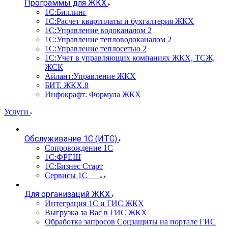
Программы для ЖКХ
1С:Биллинг
1С:Расчет квартплаты и бухгалтерия ЖКХ
1С:Управление водоканалом 2
1С:Управление тепловодоканалом 2
1С:Управление теплосетью 2
1С:Учет в управляющих компаниях ЖКХ, ТСЖ,
ЖСК
Айлант:Управление ЖКХ
БИТ. ЖКХ.8
Инфокрафт: Формула ЖКХ
Услуги
Обслуживание 1С (ИТС)
Сопровождение 1С
1С:ФРЕШ
1С:Бизнес Старт
Сервисы 1С
Для организаций ЖКХ
Интеграция 1С и ГИС ЖКХ
Выгрузка за Вас в ГИС ЖКХ
Обработка запросов Соцзащиты на портале ГИС