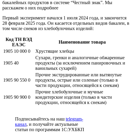
бакалейных продуктов в системе “Честный знак”. Мы
расскажем о них подробнее
Первый эксперимент начался 1 июля 2024 года, и закончится
28 февраля 2025 года. Он касается отдельных видов бакалеи, в
том числе снеков из хлебобулочных изделий:
Код ТН ВЭД
Наименование товара
ЕАЭС
1905 10 000 0
Хрустящие хлебцы
Сухари, гренки и аналогичные обжаренные
1905 40
продукты (за исключением панировочных и
ванильных сухарей)
Прочие экструдированные или вытянутые
1905 90 550 0
продукты, острые или соленые (только в
части продукции, относящейся к снекам)
Прочие хлебобулочные и мучные
1905 90 900 0
кондитерские изделия (только в части
продукции, относящейся к снекам)
Подписывайтесь на наш
telegram-
канал
, и получайте актуальные
статьи по программам 1С:УХБКП