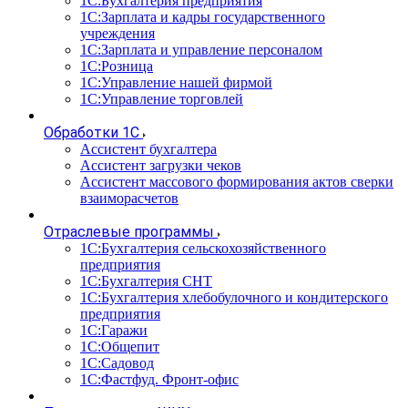
1С:Бухгалтерия предприятия
1С:Зарплата и кадры государственного
учреждения
1С:Зарплата и управление персоналом
1С:Розница
1С:Управление нашей фирмой
1С:Управление торговлей
Обработки 1С
Ассистент бухгалтера
Ассистент загрузки чеков
Ассистент массового формирования актов сверки
взаиморасчетов
Отраслевые программы
1С:Бухгалтерия сельскохозяйственного
предприятия
1С:Бухгалтерия СНТ
1С:Бухгалтерия хлебобулочного и кондитерского
предприятия
1С:Гаражи
1С:Общепит
1С:Садовод
1С:Фастфуд. Фронт-офис