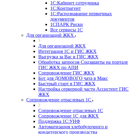
1С:Кабинет сотрудника
1С:Контрагент
1С:Распознавание первичных
документов
1СПАРК Риски
Все сервисы 1С
Для организаций ЖКХ
Для организаций ЖКХ
Интеграция 1С и ГИС ЖКХ
Выгрузка за Вас в ГИС ЖКХ
Обработка запросов Соцзащиты на портале
ГИС ЖКХ по АПИ
Сопровождение ГИС ЖКХ
Бот для ДОМОВОГО чата в Макс
Быстрый старт в ГИС ЖКХ
Настройка серверной части Ассистент ГИС
ЖКХ
Сопровождение отраслевых 1С
Сопровождение отраслевых 1С
Сопровождение 1С для ЖКХ
Поддержка 1С:УНФ
Автоматизация хлебобулочного и
кондитерского производства