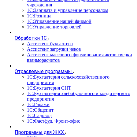
учреждения
1С:Зарплата и управление персоналом
1С:Розница
1С:Управление нашей фирмой
1С:Управление торговлей
Обработки 1С
Ассистент бухгалтера
Ассистент загрузки чеков
Ассистент массового формирования актов сверки
взаиморасчетов
Отраслевые программы
1С:Бухгалтерия сельскохозяйственного
предприятия
1С:Бухгалтерия СНТ
1С:Бухгалтерия хлебобулочного и кондитерского
предприятия
1С:Гаражи
1С:Общепит
1С:Садовод
1С:Фастфуд. Фронт-офис
Программы для ЖКХ