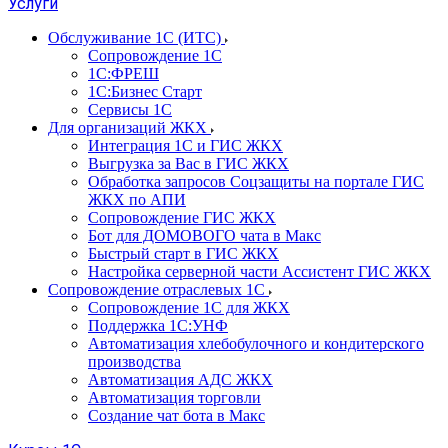
Услуги
Обслуживание 1С (ИТС)
Сопровождение 1С
1С:ФРЕШ
1С:Бизнес Старт
Сервисы 1С
Для организаций ЖКХ
Интеграция 1С и ГИС ЖКХ
Выгрузка за Вас в ГИС ЖКХ
Обработка запросов Соцзащиты на портале ГИС
ЖКХ по АПИ
Сопровождение ГИС ЖКХ
Бот для ДОМОВОГО чата в Макс
Быстрый старт в ГИС ЖКХ
Настройка серверной части Ассистент ГИС ЖКХ
Сопровождение отраслевых 1С
Сопровождение 1С для ЖКХ
Поддержка 1С:УНФ
Автоматизация хлебобулочного и кондитерского
производства
Автоматизация АДС ЖКХ
Автоматизация торговли
Создание чат бота в Макс