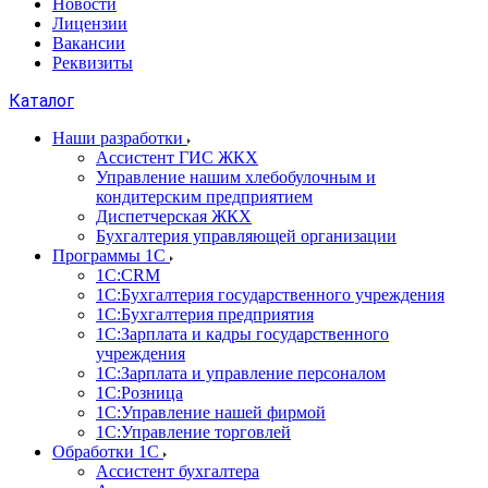
Новости
Лицензии
Вакансии
Реквизиты
Каталог
Наши разработки
Ассистент ГИС ЖКХ
Управление нашим хлебобулочным и
кондитерским предприятием
Диспетчерская ЖКХ
Бухгалтерия управляющей организации
Программы 1С
1С:CRM
1С:Бухгалтерия государственного учреждения
1С:Бухгалтерия предприятия
1С:Зарплата и кадры государственного
учреждения
1С:Зарплата и управление персоналом
1С:Розница
1С:Управление нашей фирмой
1С:Управление торговлей
Обработки 1С
Ассистент бухгалтера