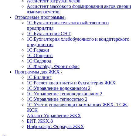
Ассистент загрузки чеков
Ассистент массового формирования актов сверки
взаиморасчетов
Отраслевые программы
1С:Бухгалтерия сельскохозяйственного
предприятия
1С:Бухгалтерия СНТ
1С:Бухгалтерия хлебобулочного и кондитерского
предприятия
1С:Гаражи
1С:Общепит
1С:Садовод
1С:Фастфуд. Фронт-офис
Программы для ЖКХ
1С:Биллинг
1С:Расчет квартплаты и бухгалтерия ЖКХ
1С:Управление водоканалом 2
1С:Управление тепловодоканалом 2
1С:Управление теплосетью 2
1С:Учет в управляющих компаниях ЖКХ, ТСЖ,
ЖСК
Айлант:Управление ЖКХ
БИТ. ЖКХ.8
Инфокрафт: Формула ЖКХ