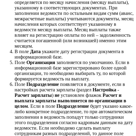
определяется по месяцу начисления (месяцу выплаты),
указанному в соответствующих документах. При
заполнении ведомости по остальным видам сумм (аванс,
межрасчетные выплаты) учитываются документы, месяц
начисления которых соответствует указанному в
ведомости месяцу выплаты. Месяц выплаты также
влияет на регистрацию оплаты по ней – задолженность
считается погашенной (или возникшей) именно этим
месяцем.
В поле
Дата
укажите дату регистрации документа в
информационной базе.
Поле
Организация
заполняется по умолчанию. Если в
информационной базе зарегистрировано более одной
организации, то необходимо выбирать ту, по которой
формируется ведомость на выплату.
Поле
Подразделение
появляется в документе, если в
настройках расчета зарплаты (раздел
Настройка
-
Расчет зарплаты
)
не
установлен флажок
Расчет и
выплата зарплаты выполняется по организации в
целом
. Если в поле
Подразделение
будет указано какое-
либо конкретное подразделение, то при автоматическом
заполнении в ведомость попадут только сотрудники
этого подразделения согласно кадровым данным на дату
ведомости. Если необходимо сделать выплату
сотрудникам разных подразделений, то данное поле