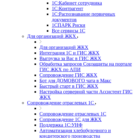
1С:Кабинет сотрудника
1С:Контрагент
1С:Распознавание первичных
документов
1СПАРК Риски
Все сервисы 1С
Для организаций ЖКХ
Для организаций ЖКХ
Интеграция 1С и ГИС ЖКХ
Выгрузка за Вас в ГИС ЖКХ
Обработка запросов Соцзащиты на портале
ГИС ЖКХ по АПИ
Сопровождение ГИС ЖКХ
Бот для ДОМОВОГО чата в Макс
Быстрый старт в ГИС ЖКХ
Настройка серверной части Ассистент ГИС
ЖКХ
Сопровождение отраслевых 1С
Сопровождение отраслевых 1С
Сопровождение 1С для ЖКХ
Поддержка 1С:УНФ
Автоматизация хлебобулочного и
кондитерского производства