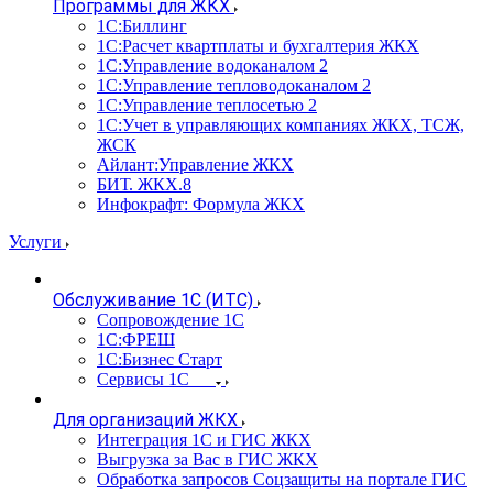
Программы для ЖКХ
1С:Биллинг
1С:Расчет квартплаты и бухгалтерия ЖКХ
1С:Управление водоканалом 2
1С:Управление тепловодоканалом 2
1С:Управление теплосетью 2
1С:Учет в управляющих компаниях ЖКХ, ТСЖ,
ЖСК
Айлант:Управление ЖКХ
БИТ. ЖКХ.8
Инфокрафт: Формула ЖКХ
Услуги
Обслуживание 1С (ИТС)
Сопровождение 1С
1С:ФРЕШ
1С:Бизнес Старт
Сервисы 1С
Для организаций ЖКХ
Интеграция 1С и ГИС ЖКХ
Выгрузка за Вас в ГИС ЖКХ
Обработка запросов Соцзащиты на портале ГИС