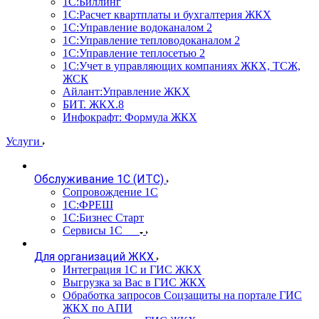
1С:Биллинг
1С:Расчет квартплаты и бухгалтерия ЖКХ
1С:Управление водоканалом 2
1С:Управление тепловодоканалом 2
1С:Управление теплосетью 2
1С:Учет в управляющих компаниях ЖКХ, ТСЖ,
ЖСК
Айлант:Управление ЖКХ
БИТ. ЖКХ.8
Инфокрафт: Формула ЖКХ
Услуги
Обслуживание 1С (ИТС)
Сопровождение 1С
1С:ФРЕШ
1С:Бизнес Старт
Сервисы 1С
Для организаций ЖКХ
Интеграция 1С и ГИС ЖКХ
Выгрузка за Вас в ГИС ЖКХ
Обработка запросов Соцзащиты на портале ГИС
ЖКХ по АПИ