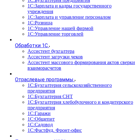
1С:Бухгалтерия предприятия
1С:Зарплата и кадры государственного
учреждения
1С:Зарплата и управление персоналом
1С:Розница
1С:Управление нашей фирмой
1С:Управление торговлей
Обработки 1С
Ассистент бухгалтера
Ассистент загрузки чеков
Ассистент массового формирования актов сверки
взаиморасчетов
Отраслевые программы
1С:Бухгалтерия сельскохозяйственного
предприятия
1С:Бухгалтерия СНТ
1С:Бухгалтерия хлебобулочного и кондитерского
предприятия
1С:Гаражи
1С:Общепит
1С:Садовод
1С:Фастфуд. Фронт-офис