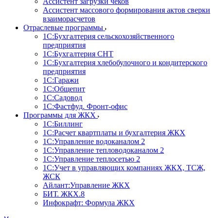
Ассистент загрузки чеков
Ассистент массового формирования актов сверки
взаиморасчетов
Отраслевые программы
1С:Бухгалтерия сельскохозяйственного
предприятия
1С:Бухгалтерия СНТ
1С:Бухгалтерия хлебобулочного и кондитерского
предприятия
1С:Гаражи
1С:Общепит
1С:Садовод
1С:Фастфуд. Фронт-офис
Программы для ЖКХ
1С:Биллинг
1С:Расчет квартплаты и бухгалтерия ЖКХ
1С:Управление водоканалом 2
1С:Управление тепловодоканалом 2
1С:Управление теплосетью 2
1С:Учет в управляющих компаниях ЖКХ, ТСЖ,
ЖСК
Айлант:Управление ЖКХ
БИТ. ЖКХ.8
Инфокрафт: Формула ЖКХ