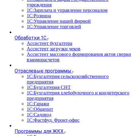
учреждения
1С:Зарплата и управление персоналом
1С:Розница
1С:Управление нашей фирмой
1С:Управление торговлей
Обработки 1С
Ассистент бухгалтера
Ассистент загрузки чеков
Ассистент массового формирования актов сверки
взаиморасчетов
Отраслевые программы
1С:Бухгалтерия сельскохозяйственного
предприятия
1С:Бухгалтерия СНТ
1С:Бухгалтерия хлебобулочного и кондитерского
предприятия
1С:Гаражи
1С:Общепит
1С:Садовод
1С:Фастфуд. Фронт-офис
Программы для ЖКХ