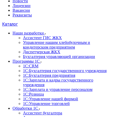
Новости
Лицензии
Вакансии
Реквизиты
Каталог
Наши разработки
Ассистент ГИС ЖКХ
Управление нашим хлебобулочным и
кондитерским предприятием
Диспетчерская ЖКХ
Бухгалтерия управляющей организации
Программы 1С
1С:CRM
1С:Бухгалтерия государственного учреждения
1С:Бухгалтерия предприятия
1С:Зарплата и кадры государственного
учреждения
1С:Зарплата и управление персоналом
1С:Розница
1С:Управление нашей фирмой
1С:Управление торговлей
Обработки 1С
Ассистент бухгалтера