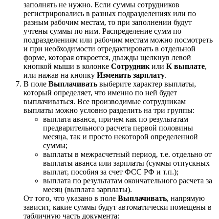
заполнять не нужно. Если суммы сотрудников
регистрировались в разных подразделениях или по
разным рабочим местам, то при заполнении будут
учтены суммы по ним. Распределение сумм по
подразделениям или рабочим местам можно посмотреть
и при необходимости отредактировать в отдельной
форме, которая откроется, дважды щелкнув левой
кнопкой мыши в колонке
Сотрудник
или
К выплате
,
или нажав на кнопку
Изменить зарплату
.
В поле
Выплачивать
выберите характер выплаты,
который определяет, что именно по ней будет
выплачиваться. Все производимые сотрудникам
выплаты можно условно разделить на три группы:
выплата аванса, причем как по результатам
предварительного расчета первой половины
месяца, так и просто некоторой определенной
суммы;
выплаты в межрасчетный период, т.е. отдельно от
выплаты аванса или зарплаты (суммы отпускных
выплат, пособия за счет ФСС РФ и т.п.);
выплата по результатам окончательного расчета за
месяц (выплата зарплаты).
От того, что указано в поле
Выплачивать
, напрямую
зависит, какие суммы будут автоматически помещены в
табличную часть документа: