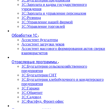
1С:Бухгалтерия предприятия
1С:Зарплата и кадры государственного
учреждения
1С:Зарплата и управление персоналом
1С:Розница
1С:Управление нашей фирмой
1С:Управление торговлей
Обработки 1С
Ассистент бухгалтера
Ассистент загрузки чеков
Ассистент массового формирования актов сверки
взаиморасчетов
Отраслевые программы
1С:Бухгалтерия сельскохозяйственного
предприятия
1С:Бухгалтерия СНТ
1С:Бухгалтерия хлебобулочного и кондитерского
предприятия
1С:Гаражи
1С:Общепит
1С:Садовод
1С:Фастфуд. Фронт-офис