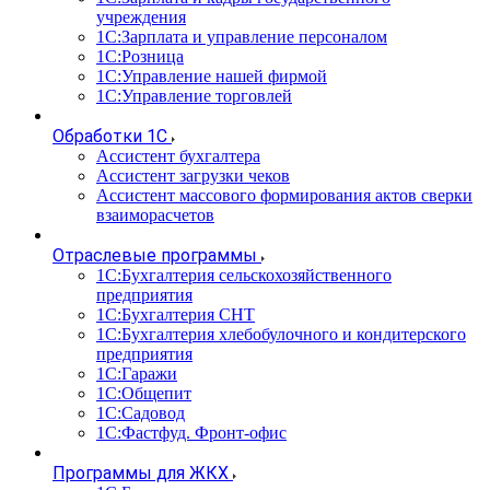
учреждения
1С:Зарплата и управление персоналом
1С:Розница
1С:Управление нашей фирмой
1С:Управление торговлей
Обработки 1С
Ассистент бухгалтера
Ассистент загрузки чеков
Ассистент массового формирования актов сверки
взаиморасчетов
Отраслевые программы
1С:Бухгалтерия сельскохозяйственного
предприятия
1С:Бухгалтерия СНТ
1С:Бухгалтерия хлебобулочного и кондитерского
предприятия
1С:Гаражи
1С:Общепит
1С:Садовод
1С:Фастфуд. Фронт-офис
Программы для ЖКХ