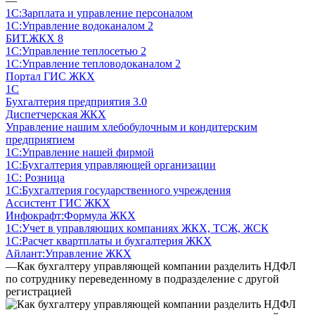
—
1С:Зарплата и управление персоналом
1С:Управление водоканалом 2
БИТ.ЖКХ 8
1С:Управление теплосетью 2
1С:Управление тепловодоканалом 2
Портал ГИС ЖКХ
1С
Бухгалтерия предприятия 3.0
Диспетчерская ЖКХ
Управление нашим хлебобулочным и кондитерским
предприятием
1С:Управление нашей фирмой
1С:Бухгалтерия управляющей организации
1С: Розница
1С:Бухгалтерия государственного учреждения
Ассистент ГИС ЖКХ
Инфокрафт:Формула ЖКХ
1С:Учет в управляющих компаниях ЖКХ, ТСЖ, ЖСК
1С:Расчет квартплаты и бухгалтерия ЖКХ
Айлант:Управление ЖКХ
—
Как бухгалтеру управляющей компании разделить НДФЛ
по сотруднику переведенному в подразделение с другой
регистрацией