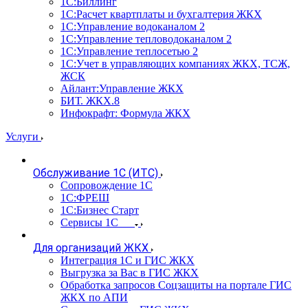
1С:Биллинг
1С:Расчет квартплаты и бухгалтерия ЖКХ
1С:Управление водоканалом 2
1С:Управление тепловодоканалом 2
1С:Управление теплосетью 2
1С:Учет в управляющих компаниях ЖКХ, ТСЖ,
ЖСК
Айлант:Управление ЖКХ
БИТ. ЖКХ.8
Инфокрафт: Формула ЖКХ
Услуги
Обслуживание 1С (ИТС)
Сопровождение 1С
1С:ФРЕШ
1С:Бизнес Старт
Сервисы 1С
Для организаций ЖКХ
Интеграция 1С и ГИС ЖКХ
Выгрузка за Вас в ГИС ЖКХ
Обработка запросов Соцзащиты на портале ГИС
ЖКХ по АПИ