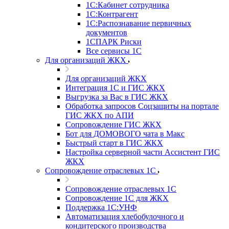
1С:Кабинет сотрудника
1С:Контрагент
1С:Распознавание первичных
документов
1СПАРК Риски
Все сервисы 1С
Для организаций ЖКХ
Для организаций ЖКХ
Интеграция 1С и ГИС ЖКХ
Выгрузка за Вас в ГИС ЖКХ
Обработка запросов Соцзащиты на портале
ГИС ЖКХ по АПИ
Сопровождение ГИС ЖКХ
Бот для ДОМОВОГО чата в Макс
Быстрый старт в ГИС ЖКХ
Настройка серверной части Ассистент ГИС
ЖКХ
Сопровождение отраслевых 1С
Сопровождение отраслевых 1С
Сопровождение 1С для ЖКХ
Поддержка 1С:УНФ
Автоматизация хлебобулочного и
кондитерского производства