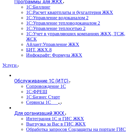
Программы для ЖКХ
1С:Биллинг
1С:Расчет квартплаты и бухгалтерия ЖКХ
1С:Управление водоканалом 2
1С:Управление тепловодоканалом 2
1С:Управление теплосетью 2
1С:Учет в управляющих компаниях ЖКХ, ТСЖ,
ЖСК
Айлант:Управление ЖКХ
БИТ. ЖКХ.8
Инфокрафт: Формула ЖКХ
Услуги
Обслуживание 1С (ИТС)
Сопровождение 1С
1С:ФРЕШ
1С:Бизнес Старт
Сервисы 1С
Для организаций ЖКХ
Интеграция 1С и ГИС ЖКХ
Выгрузка за Вас в ГИС ЖКХ
Обработка запросов Соцзащиты на портале ГИС