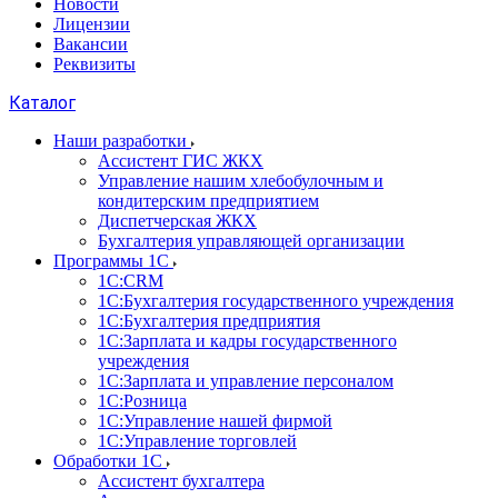
Новости
Лицензии
Вакансии
Реквизиты
Каталог
Наши разработки
Ассистент ГИС ЖКХ
Управление нашим хлебобулочным и
кондитерским предприятием
Диспетчерская ЖКХ
Бухгалтерия управляющей организации
Программы 1С
1С:CRM
1С:Бухгалтерия государственного учреждения
1С:Бухгалтерия предприятия
1С:Зарплата и кадры государственного
учреждения
1С:Зарплата и управление персоналом
1С:Розница
1С:Управление нашей фирмой
1С:Управление торговлей
Обработки 1С
Ассистент бухгалтера