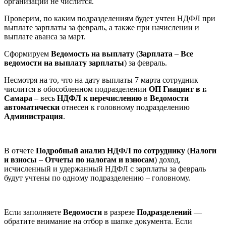
организации не числится.
Проверим, по каким подразделениям будет учтен НДФЛ при
выплате зарплаты за февраль, а также при начислении и
выплате аванса за март.
Сформируем
Ведомость на выплату
(
Зарплата
–
Все
ведомости на выплату зарплаты
) за февраль.
Несмотря на то, что на дату выплаты 7 марта сотрудник
числится в обособленном подразделении
ОП Гиацинт в г.
Самара
– весь
НДФЛ к перечислению
в
Ведомости
автоматически
отнесен к головному подразделению
Администрация
.
В отчете
Подробный анализ НДФЛ
по сотруднику
(
Налоги
и взносы
–
Отчеты по налогам и взносам
) доход,
исчисленный и удержанный НДФЛ с зарплаты за февраль
будут учтены по одному подразделению – головному.
Если заполняете
Ведомости
в разрезе
Подразделений
—
обратите внимание на отбор в шапке документа. Если