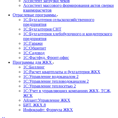
Ассистент загрузки чеков
Ассистент массового формирования актов сверки
взаиморасчетов
Отраслевые программы
1С:Бухгалтерия сельскохозяйственного
предприятия
1С:Бухгалтерия СНТ
1С:Бухгалтерия хлебобулочного и кондитерского
предприятия
1С:Гаражи
1С:Общепит
1С:Садовод
1С:Фастфуд. Фронт-офис
Программы для ЖКХ
1С:Биллинг
1С:Расчет квартплаты и бухгалтерия ЖКХ
1С:Управление водоканалом 2
1С:Управление тепловодоканалом 2
1С:Управление теплосетью 2
1С:Учет в управляющих компаниях ЖКХ, ТСЖ,
ЖСК
Айлант:Управление ЖКХ
БИТ. ЖКХ.8
Инфокрафт: Формула ЖКХ