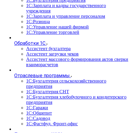
1С:Бухгалтерия предприятия
1С:Зарплата и кадры государственного
учреждения
1С:Зарплата и управление персоналом
1С:Розница
1С:Управление нашей фирмой
1С:Управление торговлей
Обработки 1С
Ассистент бухгалтера
Ассистент загрузки чеков
Ассистент массового формирования актов сверки
взаиморасчетов
Отраслевые программы
1С:Бухгалтерия сельскохозяйственного
предприятия
1С:Бухгалтерия СНТ
1С:Бухгалтерия хлебобулочного и кондитерского
предприятия
1С:Гаражи
1С:Общепит
1С:Садовод
1С:Фастфуд. Фронт-офис