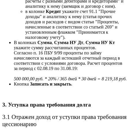
расчеты с разными дебиторами и кредиторами" и
аналитику к нему (заемщик и договор с ним).
в колонке
Кредит
укажите счет 91.1 "Прочие
доходы" и аналитику к нему (статья прочих
доходов и расходов с видом статьи "Проценты,
начисленные в соответствии со статьей 269" и
установленным флажком "Принимается к
налоговому учету").
В колонках
Сумма
,
Сумма НУ Дт
,
Сумма НУ Кт
укажите сумму рассчитанных процентов.
Согласно п. 16 ПБУ 9/99 проценты по займу
начисляются за каждый истекший отчетный период в
соответствии с условиями договора. Расчет процентов
за период с 02.08.19 по 31.08.19:
500 000,00 руб. * 20% / 365 дней * 30 дней = 8 219,18 руб.
Кнопка
Записать и закрыть
.
3. Уступка права требования долга
3.1 Отражен доход от уступки права требования
цессионарию