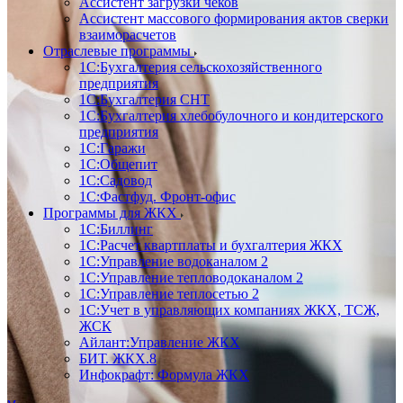
Ассистент загрузки чеков
Ассистент массового формирования актов сверки
взаиморасчетов
Отраслевые программы
1С:Бухгалтерия сельскохозяйственного
предприятия
1С:Бухгалтерия СНТ
1С:Бухгалтерия хлебобулочного и кондитерского
предприятия
1С:Гаражи
1С:Общепит
1С:Садовод
1С:Фастфуд. Фронт-офис
Программы для ЖКХ
1С:Биллинг
1С:Расчет квартплаты и бухгалтерия ЖКХ
1С:Управление водоканалом 2
1С:Управление тепловодоканалом 2
1С:Управление теплосетью 2
1С:Учет в управляющих компаниях ЖКХ, ТСЖ,
ЖСК
Айлант:Управление ЖКХ
БИТ. ЖКХ.8
Инфокрафт: Формула ЖКХ