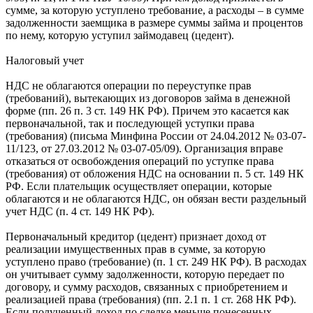
сумме, за которую уступлено требование, а расходы – в сумме
задолженности заемщика в размере суммы займа и процентов
по нему, которую уступил займодавец (цедент).
Налоговый учет
НДС не облагаются операции по переуступке прав
(требований), вытекающих из договоров займа в денежной
форме (пп. 26 п. 3 ст. 149 НК РФ). Причем это касается как
первоначальной, так и последующей уступки права
(требования) (письма Минфина России от 24.04.2012 № 03-07-
11/123, от 27.03.2012 № 03-07-05/09). Организация вправе
отказаться от освобождения операций по уступке права
(требования) от обложения НДС на основании п. 5 ст. 149 НК
РФ. Если плательщик осуществляет операции, которые
облагаются и не облагаются НДС, он обязан вести раздельный
учет НДС (п. 4 ст. 149 НК РФ).
Первоначальный кредитор (цедент) признает доход от
реализации имущественных прав в сумме, за которую
уступлено право (требование) (п. 1 ст. 249 НК РФ). В расходах
он учитывает сумму задолженности, которую передает по
договору, и сумму расходов, связанных с приобретением и
реализацией права (требования) (пп. 2.1 п. 1 ст. 268 НК РФ).
Если полученный доход по сделке меньше понесенных