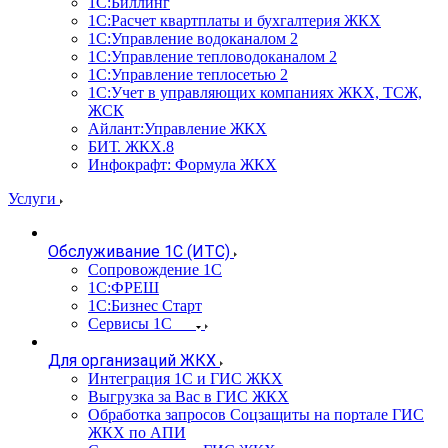
1С:Биллинг
1С:Расчет квартплаты и бухгалтерия ЖКХ
1С:Управление водоканалом 2
1С:Управление тепловодоканалом 2
1С:Управление теплосетью 2
1С:Учет в управляющих компаниях ЖКХ, ТСЖ,
ЖСК
Айлант:Управление ЖКХ
БИТ. ЖКХ.8
Инфокрафт: Формула ЖКХ
Услуги
Обслуживание 1С (ИТС)
Сопровождение 1С
1С:ФРЕШ
1С:Бизнес Старт
Сервисы 1С
Для организаций ЖКХ
Интеграция 1С и ГИС ЖКХ
Выгрузка за Вас в ГИС ЖКХ
Обработка запросов Соцзащиты на портале ГИС
ЖКХ по АПИ