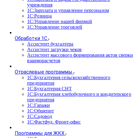
учреждения
1С:Зарплата и управление персоналом
1С:Розница
1С:Управление нашей фирмой
1С:Управление торговлей
Обработки 1С
Ассистент бухгалтера
Ассистент загрузки чеков
Ассистент массового формирования актов сверки
взаиморасчетов
Отраслевые программы
1С:Бухгалтерия сельскохозяйственного
предприятия
1С:Бухгалтерия СНТ
1С:Бухгалтерия хлебобулочного и кондитерского
предприятия
1С:Гаражи
1С:Общепит
1С:Садовод
1С:Фастфуд. Фронт-офис
Программы для ЖКХ