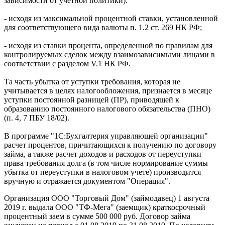
зависимости от учетной политики):
- исходя из максимальной процентной ставки, установленной
для соответствующего вида валюты п. 1.2 ст. 269 НК РФ;
- исходя из ставки процента, определенной по правилам для
контролируемых сделок между взаимозависимыми лицами в
соответствии с разделом V.1 НК РФ.
Та часть убытка от уступки требования, которая не
учитывается в целях налогообложения, признается в месяце
уступки постоянной разницей (ПР), приводящей к
образованию постоянного налогового обязательства (ПНО)
(п. 4, 7 ПБУ 18/02).
В программе "1С:Бухгалтерия управляющей организации"
расчет процентов, причитающихся к получению по договору
займа, а также расчет доходов и расходов от переуступки
права требования долга (в том числе нормирование суммы
убытка от переуступки в налоговом учете) производится
вручную и отражается документом "Операция".
Организация ООО "Торговый Дом" (займодавец) 1 августа
2019 г. выдала ООО "ТФ-Мега" (заемщик) краткосрочный
процентный заем в сумме 500 000 руб. Договор займа