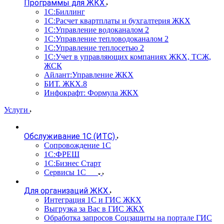
Программы для ЖКХ
1С:Биллинг
1С:Расчет квартплаты и бухгалтерия ЖКХ
1С:Управление водоканалом 2
1С:Управление тепловодоканалом 2
1С:Управление теплосетью 2
1С:Учет в управляющих компаниях ЖКХ, ТСЖ,
ЖСК
Айлант:Управление ЖКХ
БИТ. ЖКХ.8
Инфокрафт: Формула ЖКХ
Услуги
Обслуживание 1С (ИТС)
Сопровождение 1С
1С:ФРЕШ
1С:Бизнес Старт
Сервисы 1С
Для организаций ЖКХ
Интеграция 1С и ГИС ЖКХ
Выгрузка за Вас в ГИС ЖКХ
Обработка запросов Соцзащиты на портале ГИС