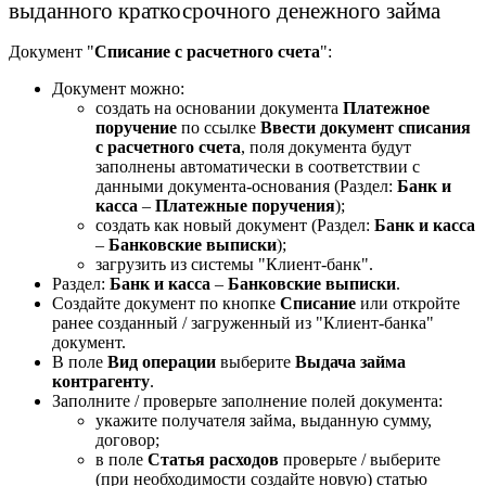
выданного краткосрочного денежного займа
Документ "
Списание с расчетного счета
":
Документ можно:
создать на основании документа
Платежное
поручение
по ссылке
Ввести документ списания
с расчетного счета
, поля документа будут
заполнены автоматически в соответствии с
данными документа-основания (Раздел:
Банк и
касса
–
Платежные поручения
);
создать как новый документ (Раздел:
Банк и касса
–
Банковские выписки
);
загрузить из системы "Клиент-банк".
Раздел:
Банк и касса
–
Банковские выписки
.
Создайте документ по кнопке
Списание
или откройте
ранее созданный / загруженный из "Клиент-банка"
документ.
В поле
Вид операции
выберите
Выдача займа
контрагенту
.
Заполните / проверьте заполнение полей документа:
укажите получателя займа, выданную сумму,
договор;
в поле
Статья расходов
проверьте / выберите
(при необходимости создайте новую) статью