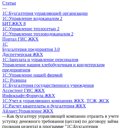
Статьи
—
1С:Бухгалтерия управляющей организации
1С:Управление водоканалом 2
БИТ.ЖКХ 8
1С:Управление теплосетью 2
1С:Управление тепловодоканалом 2
Портал ГИС ЖКХ
1С
Бухгалтерия предприятия 3.0
Диспетчерская ЖКХ
1С:Зарплата и управление персоналом
Управление нашим хлебобулочным и кондитерским
предприятием
1С:Управление нашей фирмой
1С: Розница
1С:Бухгалтерия государственного учреждения
Ассистент ГИС ЖКХ
Инфокрафт:Формула ЖКХ
1С:Учет в управляющих компаниях ЖКХ, ТСЖ, ЖСК
1С:Расчет квартплаты и бухгалтерия ЖКХ
Айлант:Управление ЖКХ
—
Как бухгалтеру управляющей компании отразить в учете
уступку денежного требования (цессия) по договору займа
(позиция цедента) в программе "1С:Бухгалтерия