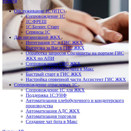
Услуги
Обслуживание 1С (ИТС)
Сопровождение 1С
1С:ФРЕШ
1С:Бизнес Старт
Сервисы 1С
Для организаций ЖКХ
Интеграция 1С и ГИС ЖКХ
Выгрузка за Вас в ГИС ЖКХ
Обработка запросов Соцзащиты на портале ГИС
ЖКХ по АПИ
Сопровождение ГИС ЖКХ
Бот для ДОМОВОГО чата в Макс
Быстрый старт в ГИС ЖКХ
Настройка серверной части Ассистент ГИС ЖКХ
Сопровождение отраслевых 1С
Сопровождение 1С для ЖКХ
Поддержка 1С:УНФ
Автоматизация хлебобулочного и кондитерского
производства
Автоматизация АДС ЖКХ
Автоматизация торговли
Создание чат бота в Макс