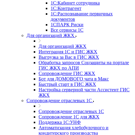
1С:Кабинет сотрудника
1С:Контрагент
1С:Распознавание первичных
документов
1СПАРК Риски
Все сервисы 1С
Для организаций ЖКХ
Для организаций ЖКХ
Интеграция 1С и ГИС ЖКХ
Выгрузка за Вас в ГИС ЖКХ
Обработка запросов Соцзащиты на портале
ГИС ЖКХ по АПИ
Сопровождение ГИС ЖКХ
Бот для ДОМОВОГО чата в Макс
Быстрый старт в ГИС ЖКХ
Настройка серверной части Ассистент ГИС
ЖКХ
Сопровождение отраслевых 1С
Сопровождение отраслевых 1С
Сопровождение 1С для ЖКХ
Поддержка 1С:УНФ
Автоматизация хлебобулочного и
кондитерского производства