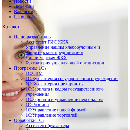
Новости
Лицензии
Вакансии
Реквизиты
Каталог
Наши разработки
Ассистент ГИС ЖКХ
Управление нашим хлебобулочным и
кондитерским предприятием
Диспетчерская ЖКХ
Бухгалтерия управляющей организации
Программы 1С
1С:CRM
1С:Бухгалтерия государственного учреждения
1С:Бухгалтерия предприятия
1С:Зарплата и кадры государственного
учреждения
1С:Зарплата и управление персоналом
1С:Розница
1С:Управление нашей фирмой
1С:Управление торговлей
Обработки 1С
Ассистент бухгалтера