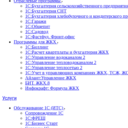
Отраслевые программы
1С:Бухгалтерия сельскохозяйственного предприяти
1С:Бухгалтерия СНТ
1С:Бухгалтерия хлебобулочного и кондитерского п
1С:Гаражи
1С:Общепит
1С:Садовод
1С:Фастфуд. Фронт-офис
Программы для ЖКХ
1С:Биллинг
1С:Расчет квартплаты и бухгалтерия ЖКХ
1С:Управление водоканалом 2
1С:Управление тепловодоканалом 2
1С:Управление теплосетью 2
1С:Учет в управляющих компаниях ЖКХ, ТСЖ, Ж
Айлант:Управление ЖКХ
БИТ. ЖКХ.8
Инфокрафт: Формула ЖКХ
Услуги
Обслуживание 1С (ИТС)
Сопровождение 1С
1С:ФРЕШ
1С:Бизнес Старт