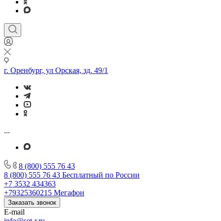
г. Оренбург, ул Орская, зд. 49/1
...
8 (800) 555 76 43
8 (800) 555 76 43
Бесплатный по России
+7 3532 434363
+79325360215
Мегафон
Заказать звонок
E-mail
info@set-r.ru