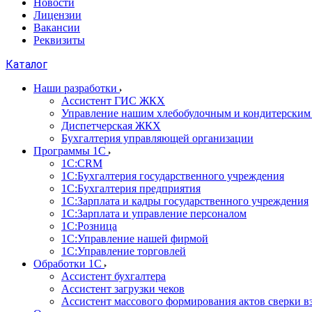
Новости
Лицензии
Вакансии
Реквизиты
Каталог
Наши разработки
Ассистент ГИС ЖКХ
Управление нашим хлебобулочным и кондитерским
Диспетчерская ЖКХ
Бухгалтерия управляющей организации
Программы 1С
1С:CRM
1С:Бухгалтерия государственного учреждения
1С:Бухгалтерия предприятия
1С:Зарплата и кадры государственного учреждения
1С:Зарплата и управление персоналом
1С:Розница
1С:Управление нашей фирмой
1С:Управление торговлей
Обработки 1С
Ассистент бухгалтера
Ассистент загрузки чеков
Ассистент массового формирования актов сверки в