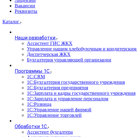
Лицензии
Вакансии
Реквизиты
Каталог
Наши разработки
Ассистент ГИС ЖКХ
Управление нашим хлебобулочным и кондитерским
Диспетчерская ЖКХ
Бухгалтерия управляющей организации
Программы 1С
1С:CRM
1С:Бухгалтерия государственного учреждения
1С:Бухгалтерия предприятия
1С:Зарплата и кадры государственного учреждения
1С:Зарплата и управление персоналом
1С:Розница
1С:Управление нашей фирмой
1С:Управление торговлей
Обработки 1С
Ассистент бухгалтера