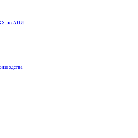
ЖКХ по АПИ
оизводства