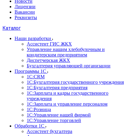
Новости
Лицензии
Вакансии
Реквизиты
Каталог
Наши разработки
Ассистент ГИС ЖКХ
Управление нашим хлебобулочным и
кондитерским предприятием
Диспетчерская ЖКХ
Бухгалтерия управляющей организации
Программы 1С
1С:CRM
1С:Бухгалтерия государственного учреждения
1С:Бухгалтерия предприятия
1С:Зарплата и кадры государственного
учреждения
1С:Зарплата и управление персоналом
1С:Розница
1С:Управление нашей фирмой
1С:Управление торговлей
Обработки 1С
Ассистент бухгалтера