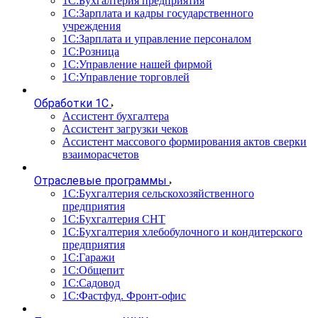
1С:Бухгалтерия предприятия
1С:Зарплата и кадры государственного
учреждения
1С:Зарплата и управление персоналом
1С:Розница
1С:Управление нашей фирмой
1С:Управление торговлей
Обработки 1С
Ассистент бухгалтера
Ассистент загрузки чеков
Ассистент массового формирования актов сверки
взаиморасчетов
Отраслевые программы
1С:Бухгалтерия сельскохозяйственного
предприятия
1С:Бухгалтерия СНТ
1С:Бухгалтерия хлебобулочного и кондитерского
предприятия
1С:Гаражи
1С:Общепит
1С:Садовод
1С:Фастфуд. Фронт-офис