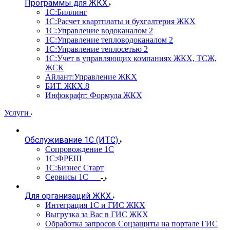
Программы для ЖКХ
1С:Биллинг
1С:Расчет квартплаты и бухгалтерия ЖКХ
1С:Управление водоканалом 2
1С:Управление тепловодоканалом 2
1С:Управление теплосетью 2
1С:Учет в управляющих компаниях ЖКХ, ТСЖ,
ЖСК
Айлант:Управление ЖКХ
БИТ. ЖКХ.8
Инфокрафт: Формула ЖКХ
Услуги
Обслуживание 1С (ИТС)
Сопровождение 1С
1С:ФРЕШ
1С:Бизнес Старт
Сервисы 1С
Для организаций ЖКХ
Интеграция 1С и ГИС ЖКХ
Выгрузка за Вас в ГИС ЖКХ
Обработка запросов Соцзащиты на портале ГИС