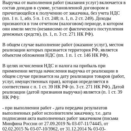
Выручка от выполнения работ (оказания услуг) включается в
состав доходов в сумме, установленной договором и
причитающейся к получению от заказчика, без учета НДС
(пп. 1 п. 1, абз. 5 п. 1 ст. 248; п. 1, п. 2 ст. 249). Доходы
признаются в том отчетном (налоговом) периоде, в котором
они имели место (независимо от фактического поступления
денежных средств), (п. 1, п. 3 ст. 271 НК РФ).
В общем случае выполнение работ (оказание услуг), местом
реализации которых признается территория РФ, является
объектом обложения НДС (пп. 1 п. 1 ст. 146 НК РФ).
В целях исчисления НДС и налога на прибыль при
применении метода начисления выручка от реализации в
общем случае признается на дату реализации товаров (работ,
услуг, имущественных прав), которая определяется в
соответствии с п. 1 ст. 39 НК РФ (п. 3 ст. 271 НК РФ). Датой
реализации (датой признания выручки) является (п. 1 ст. 39
НК РФ):
- при выполнении работ - дата передачи результатов
выполненных работ исполнителем заказчику, т.е. дата
подписания акта выполненных работ заказчиком (письма
Минфина России от 27.09.2019 № 03-07-11/74445, от
02.02.2015 № 03-07-10/3962, от 31.12.2014 № 03-03-