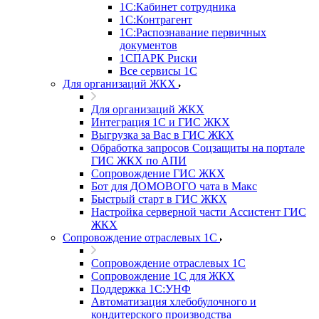
1С:Кабинет сотрудника
1С:Контрагент
1С:Распознавание первичных
документов
1СПАРК Риски
Все сервисы 1С
Для организаций ЖКХ
Для организаций ЖКХ
Интеграция 1С и ГИС ЖКХ
Выгрузка за Вас в ГИС ЖКХ
Обработка запросов Соцзащиты на портале
ГИС ЖКХ по АПИ
Сопровождение ГИС ЖКХ
Бот для ДОМОВОГО чата в Макс
Быстрый старт в ГИС ЖКХ
Настройка серверной части Ассистент ГИС
ЖКХ
Сопровождение отраслевых 1С
Сопровождение отраслевых 1С
Сопровождение 1С для ЖКХ
Поддержка 1С:УНФ
Автоматизация хлебобулочного и
кондитерского производства