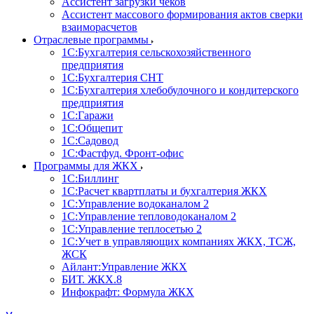
Ассистент загрузки чеков
Ассистент массового формирования актов сверки
взаиморасчетов
Отраслевые программы
1С:Бухгалтерия сельскохозяйственного
предприятия
1С:Бухгалтерия СНТ
1С:Бухгалтерия хлебобулочного и кондитерского
предприятия
1С:Гаражи
1С:Общепит
1С:Садовод
1С:Фастфуд. Фронт-офис
Программы для ЖКХ
1С:Биллинг
1С:Расчет квартплаты и бухгалтерия ЖКХ
1С:Управление водоканалом 2
1С:Управление тепловодоканалом 2
1С:Управление теплосетью 2
1С:Учет в управляющих компаниях ЖКХ, ТСЖ,
ЖСК
Айлант:Управление ЖКХ
БИТ. ЖКХ.8
Инфокрафт: Формула ЖКХ