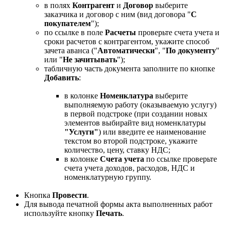
в полях
Контрагент
и
Договор
выберите
заказчика и договор с ним (вид договора "
С
покупателем
");
по ссылке в поле
Расчеты
проверьте счета учета и
сроки расчетов с контрагентом, укажите способ
зачета аванса ("
Автоматически
", "
По документу
"
или "
Не зачитывать
");
табличную часть документа заполните по кнопке
Добавить
:
в колонке
Номенклатура
выберите
выполняемую работу (оказываемую услугу)
в первой подстроке (при создании новых
элементов выбирайте вид номенклатуры
"Услуги"
) или введите ее наименование
текстом во второй подстроке, укажите
количество, цену, ставку НДС;
в колонке
Счета учета
по ссылке проверьте
счета учета доходов, расходов, НДС и
номенклатурную группу.
Кнопка
Провести
.
Для вывода печатной формы акта выполненных работ
используйте кнопку
Печать
.