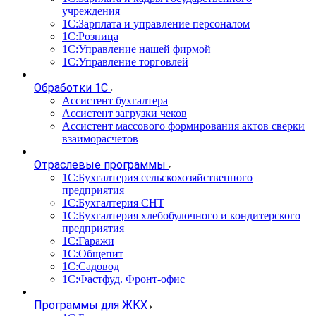
учреждения
1С:Зарплата и управление персоналом
1С:Розница
1С:Управление нашей фирмой
1С:Управление торговлей
Обработки 1С
Ассистент бухгалтера
Ассистент загрузки чеков
Ассистент массового формирования актов сверки
взаиморасчетов
Отраслевые программы
1С:Бухгалтерия сельскохозяйственного
предприятия
1С:Бухгалтерия СНТ
1С:Бухгалтерия хлебобулочного и кондитерского
предприятия
1С:Гаражи
1С:Общепит
1С:Садовод
1С:Фастфуд. Фронт-офис
Программы для ЖКХ