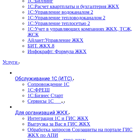
1С:Биллинг
1С:Расчет квартплаты и бухгалтерия ЖКХ
1С:Управление водоканалом 2
1С:Управление тепловодоканалом 2
1С:Управление теплосетью 2
1С:Учет в управляющих компаниях ЖКХ, ТСЖ,
ЖСК
Айлант:Управление ЖКХ
БИТ. ЖКХ.8
Инфокрафт: Формула ЖКХ
Услуги
Обслуживание 1С (ИТС)
Сопровождение 1С
1С:ФРЕШ
1С:Бизнес Старт
Сервисы 1С
Для организаций ЖКХ
Интеграция 1С и ГИС ЖКХ
Выгрузка за Вас в ГИС ЖКХ
Обработка запросов Соцзащиты на портале ГИС
ЖКХ по АПИ