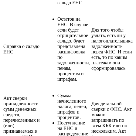
сальдо ЕНС
Остаток на
ЕНС. В случае
если будет
Для того чтобы
отрицательное
узнать, есть ли у
сальдо, будет
налогоплательщика
Справка о сальдо
представлена
задолженность
ЕНС
расшифровка
перед ФНС. И если
по
есть, то по каким
задолженности,
платежам она
пеням,
сформировалась.
процентам и
штрафам.
Сумма
Акт сверки
начисленного
принадлежности
Для детальной
налога, пеней,
сумм денежных
сверки с ФНС. Акт
штрафов и
средств,
можно
процентов.
перечисленных и
запрашивать по
Поступление
(или)
всем КБК или по
на ЕНС и
признаваемых в
нескольким. Акт
распределение