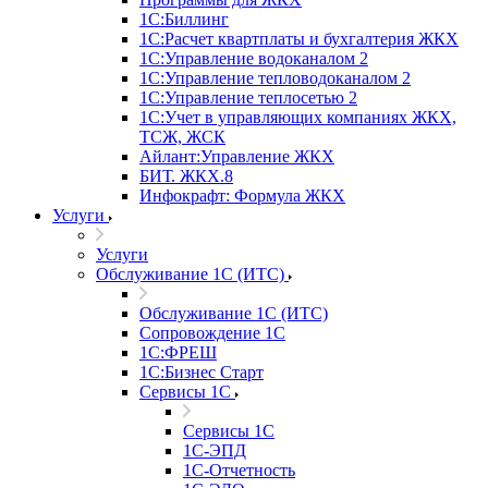
1С:Биллинг
1С:Расчет квартплаты и бухгалтерия ЖКХ
1С:Управление водоканалом 2
1С:Управление тепловодоканалом 2
1С:Управление теплосетью 2
1С:Учет в управляющих компаниях ЖКХ,
ТСЖ, ЖСК
Айлант:Управление ЖКХ
БИТ. ЖКХ.8
Инфокрафт: Формула ЖКХ
Услуги
Услуги
Обслуживание 1С (ИТС)
Обслуживание 1С (ИТС)
Сопровождение 1С
1С:ФРЕШ
1С:Бизнес Старт
Сервисы 1С
Сервисы 1С
1С-ЭПД
1С-Отчетность