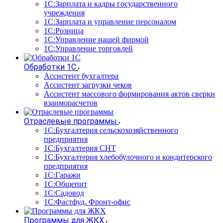
1С:Зарплата и кадры государственного
учреждения
1С:Зарплата и управление персоналом
1С:Розница
1С:Управление нашей фирмой
1С:Управление торговлей
Обработки 1С
Ассистент бухгалтера
Ассистент загрузки чеков
Ассистент массового формирования актов сверки
взаиморасчетов
Отраслевые программы
1С:Бухгалтерия сельскохозяйственного
предприятия
1С:Бухгалтерия СНТ
1С:Бухгалтерия хлебобулочного и кондитерского
предприятия
1С:Гаражи
1С:Общепит
1С:Садовод
1С:Фастфуд. Фронт-офис
Программы для ЖКХ