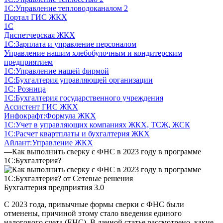
1С:Управление тепловодоканалом 2
Портал ГИС ЖКХ
1С
Диспетчерская ЖКХ
1С:Зарплата и управление персоналом
Управление нашим хлебобулочным и кондитерским
предприятием
1С:Управление нашей фирмой
1С:Бухгалтерия управляющей организации
1С: Розница
1С:Бухгалтерия государственного учреждения
Ассистент ГИС ЖКХ
Инфокрафт:Формула ЖКХ
1С:Учет в управляющих компаниях ЖКХ, ТСЖ, ЖСК
1С:Расчет квартплаты и бухгалтерия ЖКХ
Айлант:Управление ЖКХ
—
Как выполнить сверку с ФНС в 2023 году в программе
1С:Бухгалтерия?
Бухгалтерия предприятия 3.0
С 2023 года, привычные формы сверки с ФНС были
отменены, причиной этому стало введения единого
налогового счета (ЕНС). В данной статье рассмотрено, какие