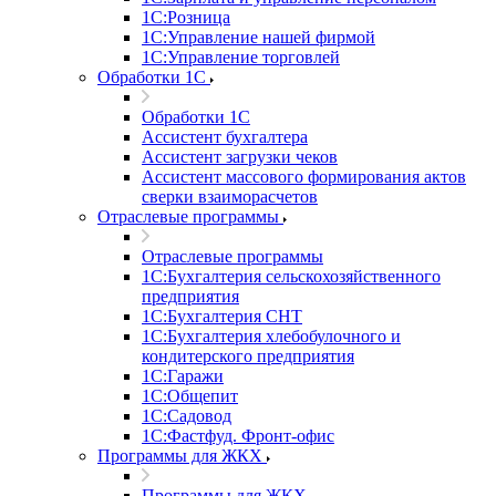
1С:Розница
1С:Управление нашей фирмой
1С:Управление торговлей
Обработки 1С
Обработки 1С
Ассистент бухгалтера
Ассистент загрузки чеков
Ассистент массового формирования актов
сверки взаиморасчетов
Отраслевые программы
Отраслевые программы
1С:Бухгалтерия сельскохозяйственного
предприятия
1С:Бухгалтерия СНТ
1С:Бухгалтерия хлебобулочного и
кондитерского предприятия
1С:Гаражи
1С:Общепит
1С:Садовод
1С:Фастфуд. Фронт-офис
Программы для ЖКХ
Программы для ЖКХ