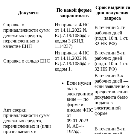
Срок выдачи со
По какой форме
Документ
дня получения
запрашивать
запроса
Справка о
Из приказа ФНС
В течении 5-ти
принадлежности сумм
от 14.11.2022 №
рабочих дней
денежных средств,
ЕД-7-19/1086@ с
(подп. 10 п. 1 ст.
перечисленных в
кодом 3 (КНД
32 НК РФ)
качестве ЕНП
1114237)
Из приказа ФНС
В течении 5-ти
от 14.11.2022 №
рабочих дней
Справка о сальдо ЕНС
ЕД-7-19/1086@ с
(подп. 10 п. 1 ст.
кодом 1.
32 НК РФ)
В течении 3-х
рабочих дней —
Если нужен
если заявление о
акт в
предоставлении
электронном
документа было
виде — по
подано в
форме из
электронной
Акт сверки
письма ФНС
форме.
принадлежности сумм
от
денежных средств,
09.01.2023
перечисленных и (или)
№ АБ-4-
В течении 5-ти
признаваемых в
19/7@.