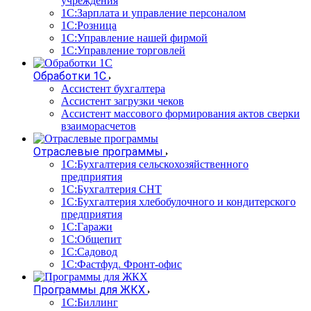
учреждения
1С:Зарплата и управление персоналом
1С:Розница
1С:Управление нашей фирмой
1С:Управление торговлей
Обработки 1С
Ассистент бухгалтера
Ассистент загрузки чеков
Ассистент массового формирования актов сверки
взаиморасчетов
Отраслевые программы
1С:Бухгалтерия сельскохозяйственного
предприятия
1С:Бухгалтерия СНТ
1С:Бухгалтерия хлебобулочного и кондитерского
предприятия
1С:Гаражи
1С:Общепит
1С:Садовод
1С:Фастфуд. Фронт-офис
Программы для ЖКХ
1С:Биллинг