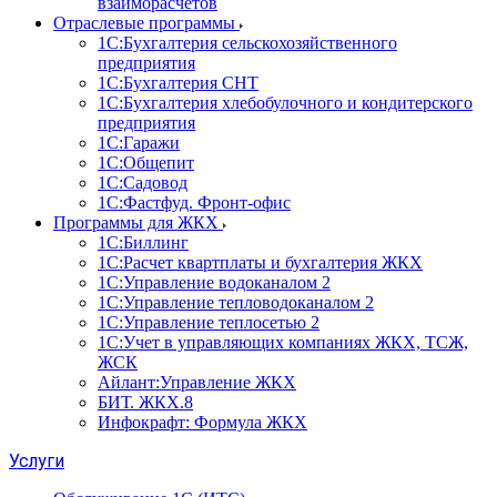
взаиморасчетов
Отраслевые программы
1С:Бухгалтерия сельскохозяйственного
предприятия
1С:Бухгалтерия СНТ
1С:Бухгалтерия хлебобулочного и кондитерского
предприятия
1С:Гаражи
1С:Общепит
1С:Садовод
1С:Фастфуд. Фронт-офис
Программы для ЖКХ
1С:Биллинг
1С:Расчет квартплаты и бухгалтерия ЖКХ
1С:Управление водоканалом 2
1С:Управление тепловодоканалом 2
1С:Управление теплосетью 2
1С:Учет в управляющих компаниях ЖКХ, ТСЖ,
ЖСК
Айлант:Управление ЖКХ
БИТ. ЖКХ.8
Инфокрафт: Формула ЖКХ
Услуги