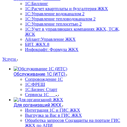
1С:Биллинг
1С:Расчет квартплаты и бухгалтерия ЖКХ
1С:Управление водоканалом 2
1С:Управление тепловодоканалом 2
1С:Управление теплосетью 2
1С:Учет в управляющих компаниях ЖКХ, ТСЖ,
ЖСК
Айлант:Управление ЖКХ
БИТ. ЖКХ.8
Инфокрафт: Формула ЖКХ
Услуги
Обслуживание 1С (ИТС)
Сопровождение 1С
1С:ФРЕШ
1С:Бизнес Старт
Сервисы 1С
Для организаций ЖКХ
Интеграция 1С и ГИС ЖКХ
Выгрузка за Вас в ГИС ЖКХ
Обработка запросов Соцзащиты на портале ГИС
ЖКХ по АПИ