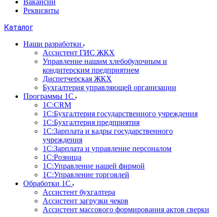
Вакансии
Реквизиты
Каталог
Наши разработки
Ассистент ГИС ЖКХ
Управление нашим хлебобулочным и
кондитерским предприятием
Диспетчерская ЖКХ
Бухгалтерия управляющей организации
Программы 1С
1С:CRM
1С:Бухгалтерия государственного учреждения
1С:Бухгалтерия предприятия
1С:Зарплата и кадры государственного
учреждения
1С:Зарплата и управление персоналом
1С:Розница
1С:Управление нашей фирмой
1С:Управление торговлей
Обработки 1С
Ассистент бухгалтера
Ассистент загрузки чеков
Ассистент массового формирования актов сверки