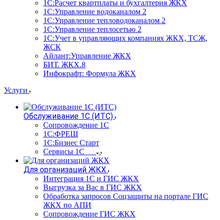
1С:Расчет квартплаты и бухгалтерия ЖКХ
1С:Управление водоканалом 2
1С:Управление тепловодоканалом 2
1С:Управление теплосетью 2
1С:Учет в управляющих компаниях ЖКХ, ТСЖ,
ЖСК
Айлант:Управление ЖКХ
БИТ. ЖКХ.8
Инфокрафт: Формула ЖКХ
Услуги
Обслуживание 1С (ИТС)
Сопровождение 1С
1С:ФРЕШ
1С:Бизнес Старт
Сервисы 1С
Для организаций ЖКХ
Интеграция 1С и ГИС ЖКХ
Выгрузка за Вас в ГИС ЖКХ
Обработка запросов Соцзащиты на портале ГИС
ЖКХ по АПИ
Сопровождение ГИС ЖКХ