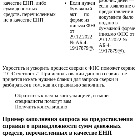
рабочих дней —
качестве ЕНП, либо
Если нужен
если заявление о
сумм денежных
бумажный
предоставлении
средств, перечисленных
акт — по
документа было
не в качестве ЕНП
форме из
подано в
письма ФНС
бумажной форме
от
(письмо ФНС от
29.12.2022
29.12.2022 №
№ АБ-4-
АБ-4-
19/17879@.
19/17879@).
Упростить и ускорить процесс сверки с ФНС поможет сервис
"1С:Отчетность". При использовании данного сервиса не
придется искать нужные бланки для запроса сверки и
разбираться в том, как их правильно заполнить.
Обратитесь к нам за консультацией, и наши
специалисты помогут вам
Получить консультацию
Пример заполнения запроса на предоставления
справки о принадлежности сумм денежных
средств, перечисленных в качестве ЕНП