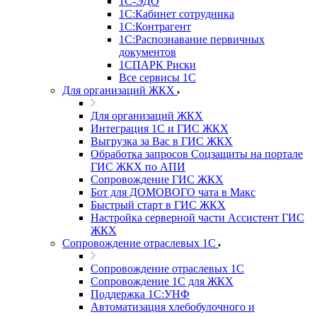
1С-ЭДО
1С:Кабинет сотрудника
1С:Контрагент
1С:Распознавание первичных
документов
1СПАРК Риски
Все сервисы 1С
Для организаций ЖКХ
Для организаций ЖКХ
Интеграция 1С и ГИС ЖКХ
Выгрузка за Вас в ГИС ЖКХ
Обработка запросов Соцзащиты на портале
ГИС ЖКХ по АПИ
Сопровождение ГИС ЖКХ
Бот для ДОМОВОГО чата в Макс
Быстрый старт в ГИС ЖКХ
Настройка серверной части Ассистент ГИС
ЖКХ
Сопровождение отраслевых 1С
Сопровождение отраслевых 1С
Сопровождение 1С для ЖКХ
Поддержка 1С:УНФ
Автоматизация хлебобулочного и