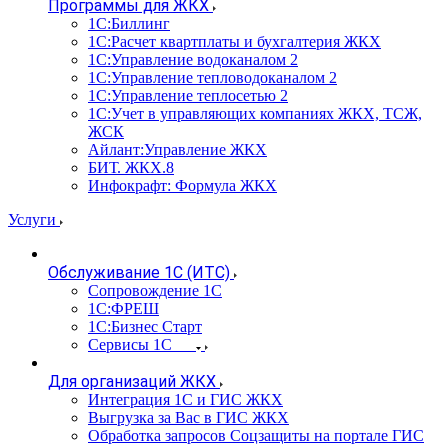
Программы для ЖКХ
1С:Биллинг
1С:Расчет квартплаты и бухгалтерия ЖКХ
1С:Управление водоканалом 2
1С:Управление тепловодоканалом 2
1С:Управление теплосетью 2
1С:Учет в управляющих компаниях ЖКХ, ТСЖ,
ЖСК
Айлант:Управление ЖКХ
БИТ. ЖКХ.8
Инфокрафт: Формула ЖКХ
Услуги
Обслуживание 1С (ИТС)
Сопровождение 1С
1С:ФРЕШ
1С:Бизнес Старт
Сервисы 1С
Для организаций ЖКХ
Интеграция 1С и ГИС ЖКХ
Выгрузка за Вас в ГИС ЖКХ
Обработка запросов Соцзащиты на портале ГИС