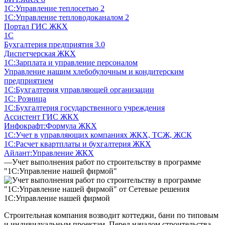
1С:Управление теплосетью 2
1С:Управление тепловодоканалом 2
Портал ГИС ЖКХ
1С
Бухгалтерия предприятия 3.0
Диспетчерская ЖКХ
1С:Зарплата и управление персоналом
Управление нашим хлебобулочным и кондитерским
предприятием
1С:Бухгалтерия управляющей организации
1С: Розница
1С:Бухгалтерия государственного учреждения
Ассистент ГИС ЖКХ
Инфокрафт:Формула ЖКХ
1С:Учет в управляющих компаниях ЖКХ, ТСЖ, ЖСК
1С:Расчет квартплаты и бухгалтерия ЖКХ
Айлант:Управление ЖКХ
—
Учет выполнения работ по строительству в программе
"1С:Управление нашей фирмой"
1С:Управление нашей фирмой
Строительная компания возводит коттеджи, бани по типовым
и индивидуальным проектам. Перед началом строительства