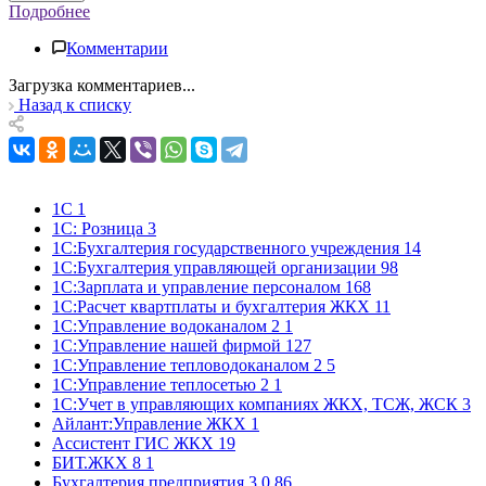
Подробнее
Комментарии
Загрузка комментариев...
Назад к списку
1С
1
1С: Розница
3
1С:Бухгалтерия государственного учреждения
14
1С:Бухгалтерия управляющей организации
98
1С:Зарплата и управление персоналом
168
1С:Расчет квартплаты и бухгалтерия ЖКХ
11
1С:Управление водоканалом 2
1
1С:Управление нашей фирмой
127
1С:Управление тепловодоканалом 2
5
1С:Управление теплосетью 2
1
1С:Учет в управляющих компаниях ЖКХ, ТСЖ, ЖСК
3
Айлант:Управление ЖКХ
1
Ассистент ГИС ЖКХ
19
БИТ.ЖКХ 8
1
Бухгалтерия предприятия 3.0
86