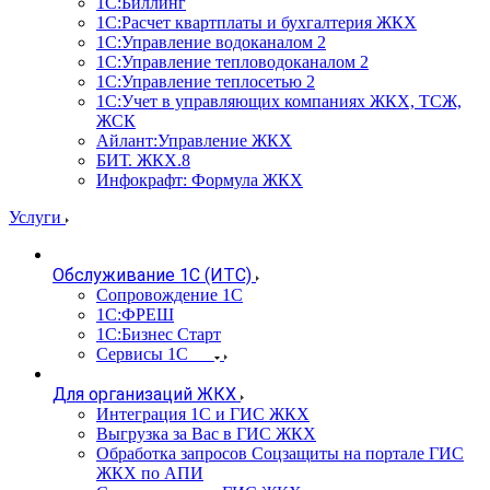
1С:Биллинг
1С:Расчет квартплаты и бухгалтерия ЖКХ
1С:Управление водоканалом 2
1С:Управление тепловодоканалом 2
1С:Управление теплосетью 2
1С:Учет в управляющих компаниях ЖКХ, ТСЖ,
ЖСК
Айлант:Управление ЖКХ
БИТ. ЖКХ.8
Инфокрафт: Формула ЖКХ
Услуги
Обслуживание 1С (ИТС)
Сопровождение 1С
1С:ФРЕШ
1С:Бизнес Старт
Сервисы 1С
Для организаций ЖКХ
Интеграция 1С и ГИС ЖКХ
Выгрузка за Вас в ГИС ЖКХ
Обработка запросов Соцзащиты на портале ГИС
ЖКХ по АПИ