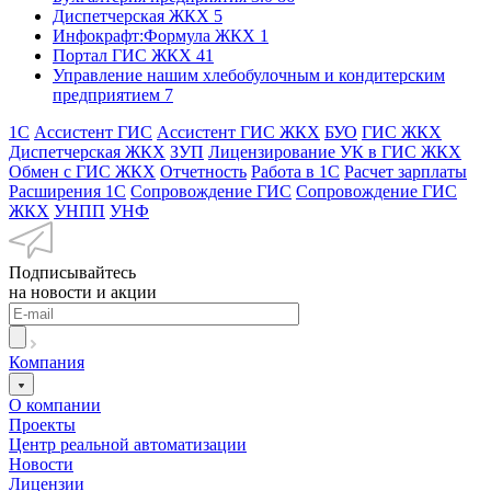
Диспетчерская ЖКХ
5
Инфокрафт:Формула ЖКХ
1
Портал ГИС ЖКХ
41
Управление нашим хлебобулочным и кондитерским
предприятием
7
1С
Ассистент ГИС
Ассистент ГИС ЖКХ
БУО
ГИС ЖКХ
Диспетчерская ЖКХ
ЗУП
Лицензирование УК в ГИС ЖКХ
Обмен с ГИС ЖКХ
Отчетность
Работа в 1С
Расчет зарплаты
Расширения 1С
Сопровождение ГИС
Сопровождение ГИС
ЖКХ
УНПП
УНФ
Подписывайтесь
на новости и акции
Компания
О компании
Проекты
Центр реальной автоматизации
Новости
Лицензии