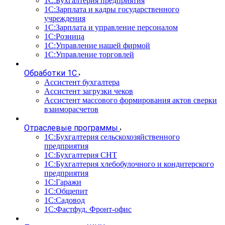
1С:Бухгалтерия предприятия
1С:Зарплата и кадры государственного
учреждения
1С:Зарплата и управление персоналом
1С:Розница
1С:Управление нашей фирмой
1С:Управление торговлей
Обработки 1С
Ассистент бухгалтера
Ассистент загрузки чеков
Ассистент массового формирования актов сверки
взаиморасчетов
Отраслевые программы
1С:Бухгалтерия сельскохозяйственного
предприятия
1С:Бухгалтерия СНТ
1С:Бухгалтерия хлебобулочного и кондитерского
предприятия
1С:Гаражи
1С:Общепит
1С:Садовод
1С:Фастфуд. Фронт-офис