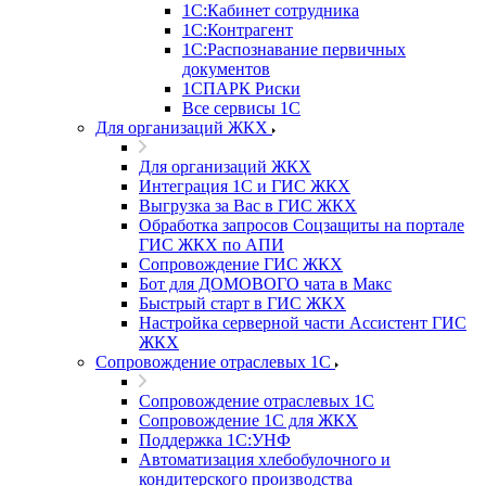
1С:Кабинет сотрудника
1С:Контрагент
1С:Распознавание первичных
документов
1СПАРК Риски
Все сервисы 1С
Для организаций ЖКХ
Для организаций ЖКХ
Интеграция 1С и ГИС ЖКХ
Выгрузка за Вас в ГИС ЖКХ
Обработка запросов Соцзащиты на портале
ГИС ЖКХ по АПИ
Сопровождение ГИС ЖКХ
Бот для ДОМОВОГО чата в Макс
Быстрый старт в ГИС ЖКХ
Настройка серверной части Ассистент ГИС
ЖКХ
Сопровождение отраслевых 1С
Сопровождение отраслевых 1С
Сопровождение 1С для ЖКХ
Поддержка 1С:УНФ
Автоматизация хлебобулочного и
кондитерского производства