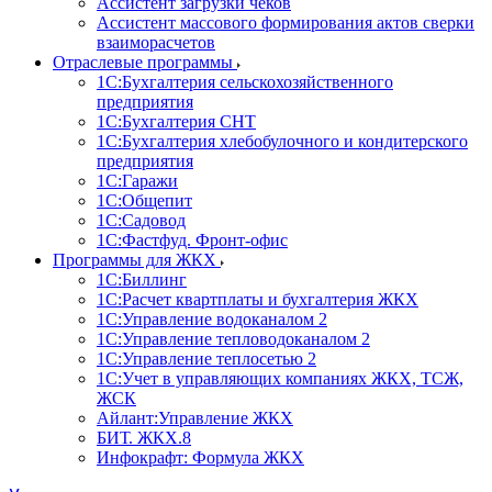
Ассистент загрузки чеков
Ассистент массового формирования актов сверки
взаиморасчетов
Отраслевые программы
1С:Бухгалтерия сельскохозяйственного
предприятия
1С:Бухгалтерия СНТ
1С:Бухгалтерия хлебобулочного и кондитерского
предприятия
1С:Гаражи
1С:Общепит
1С:Садовод
1С:Фастфуд. Фронт-офис
Программы для ЖКХ
1С:Биллинг
1С:Расчет квартплаты и бухгалтерия ЖКХ
1С:Управление водоканалом 2
1С:Управление тепловодоканалом 2
1С:Управление теплосетью 2
1С:Учет в управляющих компаниях ЖКХ, ТСЖ,
ЖСК
Айлант:Управление ЖКХ
БИТ. ЖКХ.8
Инфокрафт: Формула ЖКХ