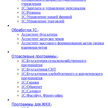
учреждения
1С:Зарплата и управление персоналом
1С:Розница
1С:Управление нашей фирмой
1С:Управление торговлей
Обработки 1С
Ассистент бухгалтера
Ассистент загрузки чеков
Ассистент массового формирования актов сверки
взаиморасчетов
Отраслевые программы
1С:Бухгалтерия сельскохозяйственного
предприятия
1С:Бухгалтерия СНТ
1С:Бухгалтерия хлебобулочного и кондитерского
предприятия
1С:Гаражи
1С:Общепит
1С:Садовод
1С:Фастфуд. Фронт-офис
Программы для ЖКХ