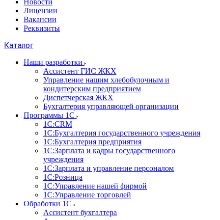
Новости
Лицензии
Вакансии
Реквизиты
Каталог
Наши разработки
Ассистент ГИС ЖКХ
Управление нашим хлебобулочным и
кондитерским предприятием
Диспетчерская ЖКХ
Бухгалтерия управляющей организации
Программы 1С
1С:CRM
1С:Бухгалтерия государственного учреждения
1С:Бухгалтерия предприятия
1С:Зарплата и кадры государственного
учреждения
1С:Зарплата и управление персоналом
1С:Розница
1С:Управление нашей фирмой
1С:Управление торговлей
Обработки 1С
Ассистент бухгалтера