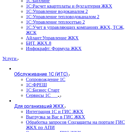
1С:Биллинг
1С:Расчет квартплаты и бухгалтерия ЖКХ
1С:Управление водоканалом 2
1С:Управление тепловодоканалом 2
1С:Управление теплосетью 2
1С:Учет в управляющих компаниях ЖКХ, ТСЖ,
ЖСК
Айлант:Управление ЖКХ
БИТ. ЖКХ.8
Инфокрафт: Формула ЖКХ
Услуги
Обслуживание 1С (ИТС)
Сопровождение 1С
1С:ФРЕШ
1С:Бизнес Старт
Сервисы 1С
Для организаций ЖКХ
Интеграция 1С и ГИС ЖКХ
Выгрузка за Вас в ГИС ЖКХ
Обработка запросов Соцзащиты на портале ГИС
ЖКХ по АПИ