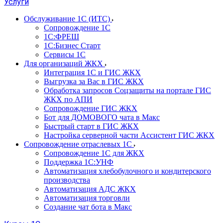
Услуги
Обслуживание 1С (ИТС)
Сопровождение 1С
1С:ФРЕШ
1С:Бизнес Старт
Сервисы 1С
Для организаций ЖКХ
Интеграция 1С и ГИС ЖКХ
Выгрузка за Вас в ГИС ЖКХ
Обработка запросов Соцзащиты на портале ГИС
ЖКХ по АПИ
Сопровождение ГИС ЖКХ
Бот для ДОМОВОГО чата в Макс
Быстрый старт в ГИС ЖКХ
Настройка серверной части Ассистент ГИС ЖКХ
Сопровождение отраслевых 1С
Сопровождение 1С для ЖКХ
Поддержка 1С:УНФ
Автоматизация хлебобулочного и кондитерского
производства
Автоматизация АДС ЖКХ
Автоматизация торговли
Создание чат бота в Макс