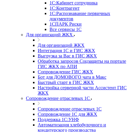
1С:Кабинет сотрудника
1С:Контрагент
1С:Распознавание первичных
документов
1СПАРК Риски
Все сервисы 1С
Для организаций ЖКХ
Для организаций ЖКХ
Интеграция 1С и ГИС ЖКХ
Выгрузка за Вас в ГИС ЖКХ
Обработка запросов Соцзащиты на портале
ГИС ЖКХ по АПИ
Сопровождение ГИС ЖКХ
Бот для ДОМОВОГО чата в Макс
Быстрый старт в ГИС ЖКХ
Настройка серверной части Ассистент ГИС
ЖКХ
Сопровождение отраслевых 1С
Сопровождение отраслевых 1С
Сопровождение 1С для ЖКХ
Поддержка 1С:УНФ
Автоматизация хлебобулочного и
кондитерского производства