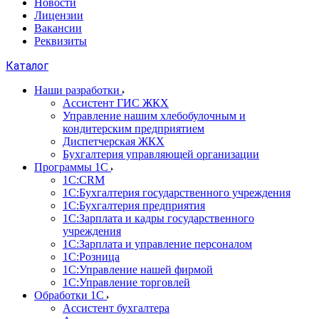
Новости
Лицензии
Вакансии
Реквизиты
Каталог
Наши разработки
Ассистент ГИС ЖКХ
Управление нашим хлебобулочным и
кондитерским предприятием
Диспетчерская ЖКХ
Бухгалтерия управляющей организации
Программы 1С
1С:CRM
1С:Бухгалтерия государственного учреждения
1С:Бухгалтерия предприятия
1С:Зарплата и кадры государственного
учреждения
1С:Зарплата и управление персоналом
1С:Розница
1С:Управление нашей фирмой
1С:Управление торговлей
Обработки 1С
Ассистент бухгалтера