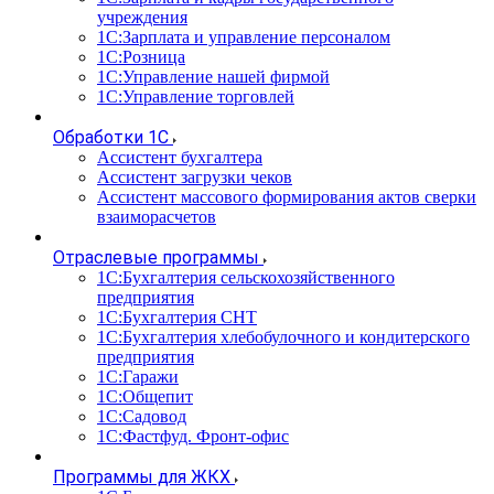
учреждения
1С:Зарплата и управление персоналом
1С:Розница
1С:Управление нашей фирмой
1С:Управление торговлей
Обработки 1С
Ассистент бухгалтера
Ассистент загрузки чеков
Ассистент массового формирования актов сверки
взаиморасчетов
Отраслевые программы
1С:Бухгалтерия сельскохозяйственного
предприятия
1С:Бухгалтерия СНТ
1С:Бухгалтерия хлебобулочного и кондитерского
предприятия
1С:Гаражи
1С:Общепит
1С:Садовод
1С:Фастфуд. Фронт-офис
Программы для ЖКХ