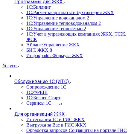
Программы для ЖКХ
1С:Биллинг
1С:Расчет квартплаты и бухгалтерия ЖКХ
1С:Управление водоканалом 2
1С:Управление тепловодоканалом 2
1С:Управление теплосетью 2
1С:Учет в управляющих компаниях ЖКХ, ТСЖ,
ЖСК
Айлант:Управление ЖКХ
БИТ. ЖКХ.8
Инфокрафт: Формула ЖКХ
Услуги
Обслуживание 1С (ИТС)
Сопровождение 1С
1С:ФРЕШ
1С:Бизнес Старт
Сервисы 1С
Для организаций ЖКХ
Интеграция 1С и ГИС ЖКХ
Выгрузка за Вас в ГИС ЖКХ
Обработка запросов Соцзащиты на портале ГИС