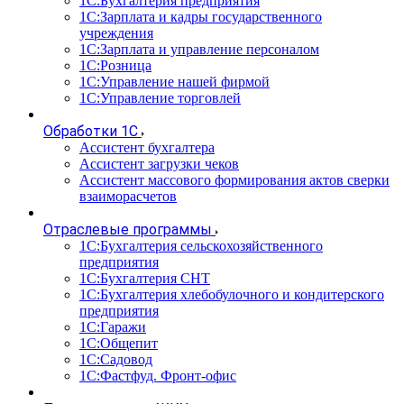
1С:Бухгалтерия предприятия
1С:Зарплата и кадры государственного
учреждения
1С:Зарплата и управление персоналом
1С:Розница
1С:Управление нашей фирмой
1С:Управление торговлей
Обработки 1С
Ассистент бухгалтера
Ассистент загрузки чеков
Ассистент массового формирования актов сверки
взаиморасчетов
Отраслевые программы
1С:Бухгалтерия сельскохозяйственного
предприятия
1С:Бухгалтерия СНТ
1С:Бухгалтерия хлебобулочного и кондитерского
предприятия
1С:Гаражи
1С:Общепит
1С:Садовод
1С:Фастфуд. Фронт-офис