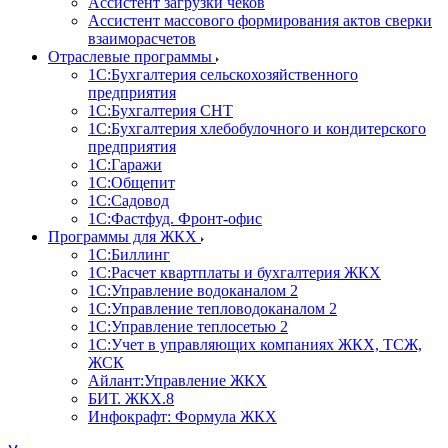
Ассистент загрузки чеков
Ассистент массового формирования актов сверки
взаиморасчетов
Отраслевые программы
1С:Бухгалтерия сельскохозяйственного
предприятия
1С:Бухгалтерия СНТ
1С:Бухгалтерия хлебобулочного и кондитерского
предприятия
1С:Гаражи
1С:Общепит
1С:Садовод
1С:Фастфуд. Фронт-офис
Программы для ЖКХ
1С:Биллинг
1С:Расчет квартплаты и бухгалтерия ЖКХ
1С:Управление водоканалом 2
1С:Управление тепловодоканалом 2
1С:Управление теплосетью 2
1С:Учет в управляющих компаниях ЖКХ, ТСЖ,
ЖСК
Айлант:Управление ЖКХ
БИТ. ЖКХ.8
Инфокрафт: Формула ЖКХ