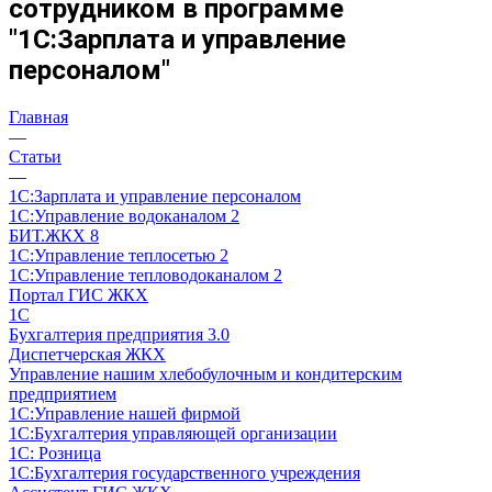
сотрудником в программе
"1С:Зарплата и управление
персоналом"
Главная
—
Статьи
—
1С:Зарплата и управление персоналом
1С:Управление водоканалом 2
БИТ.ЖКХ 8
1С:Управление теплосетью 2
1С:Управление тепловодоканалом 2
Портал ГИС ЖКХ
1С
Бухгалтерия предприятия 3.0
Диспетчерская ЖКХ
Управление нашим хлебобулочным и кондитерским
предприятием
1С:Управление нашей фирмой
1С:Бухгалтерия управляющей организации
1С: Розница
1С:Бухгалтерия государственного учреждения