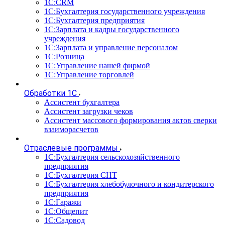
1С:CRM
1С:Бухгалтерия государственного учреждения
1С:Бухгалтерия предприятия
1С:Зарплата и кадры государственного
учреждения
1С:Зарплата и управление персоналом
1С:Розница
1С:Управление нашей фирмой
1С:Управление торговлей
Обработки 1С
Ассистент бухгалтера
Ассистент загрузки чеков
Ассистент массового формирования актов сверки
взаиморасчетов
Отраслевые программы
1С:Бухгалтерия сельскохозяйственного
предприятия
1С:Бухгалтерия СНТ
1С:Бухгалтерия хлебобулочного и кондитерского
предприятия
1С:Гаражи
1С:Общепит
1С:Садовод