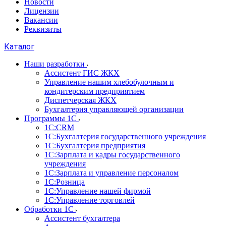
Новости
Лицензии
Вакансии
Реквизиты
Каталог
Наши разработки
Ассистент ГИС ЖКХ
Управление нашим хлебобулочным и
кондитерским предприятием
Диспетчерская ЖКХ
Бухгалтерия управляющей организации
Программы 1С
1С:CRM
1С:Бухгалтерия государственного учреждения
1С:Бухгалтерия предприятия
1С:Зарплата и кадры государственного
учреждения
1С:Зарплата и управление персоналом
1С:Розница
1С:Управление нашей фирмой
1С:Управление торговлей
Обработки 1С
Ассистент бухгалтера