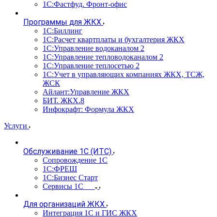
1С:Фастфуд. Фронт-офис
Программы для ЖКХ
1С:Биллинг
1С:Расчет квартплаты и бухгалтерия ЖКХ
1С:Управление водоканалом 2
1С:Управление тепловодоканалом 2
1С:Управление теплосетью 2
1С:Учет в управляющих компаниях ЖКХ, ТСЖ,
ЖСК
Айлант:Управление ЖКХ
БИТ. ЖКХ.8
Инфокрафт: Формула ЖКХ
Услуги
Обслуживание 1С (ИТС)
Сопровождение 1С
1С:ФРЕШ
1С:Бизнес Старт
Сервисы 1С
Для организаций ЖКХ
Интеграция 1С и ГИС ЖКХ