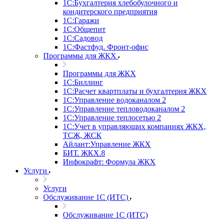
1С:Бухгалтерия хлебобулочного и
кондитерского предприятия
1С:Гаражи
1С:Общепит
1С:Садовод
1С:Фастфуд. Фронт-офис
Программы для ЖКХ
Программы для ЖКХ
1С:Биллинг
1С:Расчет квартплаты и бухгалтерия ЖКХ
1С:Управление водоканалом 2
1С:Управление тепловодоканалом 2
1С:Управление теплосетью 2
1С:Учет в управляющих компаниях ЖКХ,
ТСЖ, ЖСК
Айлант:Управление ЖКХ
БИТ. ЖКХ.8
Инфокрафт: Формула ЖКХ
Услуги
Услуги
Обслуживание 1С (ИТС)
Обслуживание 1С (ИТС)