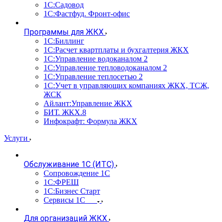
1С:Садовод
1С:Фастфуд. Фронт-офис
Программы для ЖКХ
1С:Биллинг
1С:Расчет квартплаты и бухгалтерия ЖКХ
1С:Управление водоканалом 2
1С:Управление тепловодоканалом 2
1С:Управление теплосетью 2
1С:Учет в управляющих компаниях ЖКХ, ТСЖ,
ЖСК
Айлант:Управление ЖКХ
БИТ. ЖКХ.8
Инфокрафт: Формула ЖКХ
Услуги
Обслуживание 1С (ИТС)
Сопровождение 1С
1С:ФРЕШ
1С:Бизнес Старт
Сервисы 1С
Для организаций ЖКХ