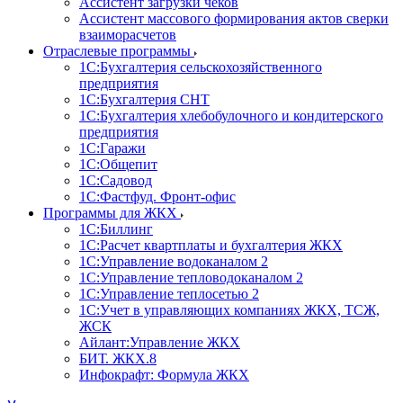
Ассистент загрузки чеков
Ассистент массового формирования актов сверки
взаиморасчетов
Отраслевые программы
1С:Бухгалтерия сельскохозяйственного
предприятия
1С:Бухгалтерия СНТ
1С:Бухгалтерия хлебобулочного и кондитерского
предприятия
1С:Гаражи
1С:Общепит
1С:Садовод
1С:Фастфуд. Фронт-офис
Программы для ЖКХ
1С:Биллинг
1С:Расчет квартплаты и бухгалтерия ЖКХ
1С:Управление водоканалом 2
1С:Управление тепловодоканалом 2
1С:Управление теплосетью 2
1С:Учет в управляющих компаниях ЖКХ, ТСЖ,
ЖСК
Айлант:Управление ЖКХ
БИТ. ЖКХ.8
Инфокрафт: Формула ЖКХ