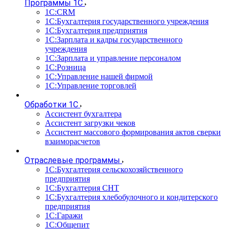
Программы 1С
1С:CRM
1С:Бухгалтерия государственного учреждения
1С:Бухгалтерия предприятия
1С:Зарплата и кадры государственного
учреждения
1С:Зарплата и управление персоналом
1С:Розница
1С:Управление нашей фирмой
1С:Управление торговлей
Обработки 1С
Ассистент бухгалтера
Ассистент загрузки чеков
Ассистент массового формирования актов сверки
взаиморасчетов
Отраслевые программы
1С:Бухгалтерия сельскохозяйственного
предприятия
1С:Бухгалтерия СНТ
1С:Бухгалтерия хлебобулочного и кондитерского
предприятия
1С:Гаражи
1С:Общепит