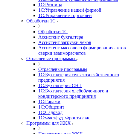
1С:Розница
1С:Управление нашей фирмой
1С:Управление торговлей
Обработки 1С
Обработки 1С
Ассистент бухгалтера
Ассистент загрузки чеков
Ассистент массового формирования актов
сверки взаиморасчетов
Отраслевые программы
Отраслевые программы
1С:Бухгалтерия сельскохозяйственного
предприятия
1С:Бухгалтерия СНТ
1С:Бухгалтерия хлебобулочного и
кондитерского предприятия
1С:Гаражи
1С:Общепит
1С:Садовод
1С:Фастфуд. Фронт-офис
Программы для ЖКХ
Программы для ЖКХ