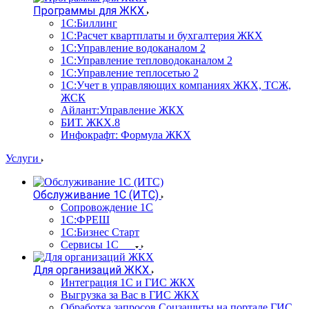
Программы для ЖКХ
1С:Биллинг
1С:Расчет квартплаты и бухгалтерия ЖКХ
1С:Управление водоканалом 2
1С:Управление тепловодоканалом 2
1С:Управление теплосетью 2
1С:Учет в управляющих компаниях ЖКХ, ТСЖ,
ЖСК
Айлант:Управление ЖКХ
БИТ. ЖКХ.8
Инфокрафт: Формула ЖКХ
Услуги
Обслуживание 1С (ИТС)
Сопровождение 1С
1С:ФРЕШ
1С:Бизнес Старт
Сервисы 1С
Для организаций ЖКХ
Интеграция 1С и ГИС ЖКХ
Выгрузка за Вас в ГИС ЖКХ
Обработка запросов Соцзащиты на портале ГИС