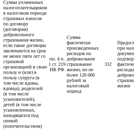
Сумма уплаченных
налогоплательщиком
в налоговом периоде
страховых взносов
по договору
(договорам)
добровольного
Сумма
страхования жизни,
фактически
Предост
если такие договоры
произведенных
при на
заключаются на срок
расходов на
докумен
не менее пяти лет со
пп. 4 п.
добровольное
подтве
страховой
1 ст. 219
страхование
332
фактиче
организацией в свою
НК РФ
жизни, но не
расходы
пользу и (или) в
более 120 000
доброво
пользу супруга (в
рублей за
страхов
том числе вдовы,
налоговый
жизни
вдовца), родителей
период
(в том числе
усыновителей),
детей (в том числе
усыновленных,
находящихся под
опекой
(попечительством)