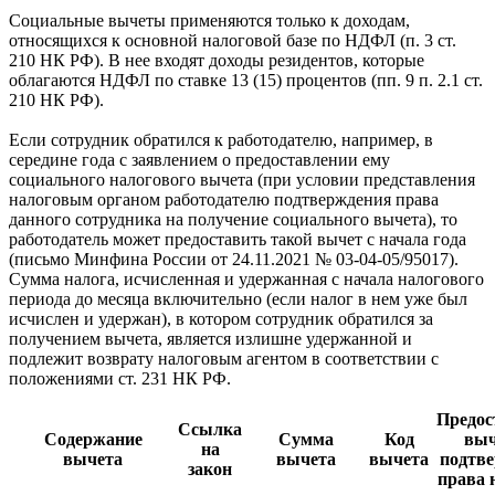
Социальные вычеты применяются только к доходам,
относящихся к основной налоговой базе по НДФЛ (п. 3 ст.
210 НК РФ). В нее входят доходы резидентов, которые
облагаются НДФЛ по ставке 13 (15) процентов (пп. 9 п. 2.1 ст.
210 НК РФ).
Если сотрудник обратился к работодателю, например, в
середине года с заявлением о предоставлении ему
социального налогового вычета (при условии представления
налоговым органом работодателю подтверждения права
данного сотрудника на получение социального вычета), то
работодатель может предоставить такой вычет с начала года
(письмо Минфина России от 24.11.2021 № 03-04-05/95017).
Сумма налога, исчисленная и удержанная с начала налогового
периода до месяца включительно (если налог в нем уже был
исчислен и удержан), в котором сотрудник обратился за
получением вычета, является излишне удержанной и
подлежит возврату налоговым агентом в соответствии с
положениями ст. 231 НК РФ.
Предос
Ссылка
Содержание
Сумма
Код
выч
на
вычета
вычета
вычета
подтв
закон
права 