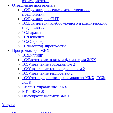
взаиморасчетов
Отраслевые программы
1С:Бухгалтерия сельскохозяйственного
предприятия
1С:Бухгалтерия СНТ
1С:Бухгалтерия хлебобулочного и кондитерского
предприятия
1С:Гаражи
1С:Общепит
1С:Садовод
1С:Фастфуд. Фронт-офис
Программы для ЖКХ
1С:Биллинг
1С:Расчет квартплаты и бухгалтерия ЖКХ
1С:Управление водоканалом 2
1С:Управление тепловодоканалом 2
1С:Управление теплосетью 2
1С:Учет в управляющих компаниях ЖКХ, ТСЖ,
ЖСК
Айлант:Управление ЖКХ
БИТ. ЖКХ.8
Инфокрафт: Формула ЖКХ
Услуги