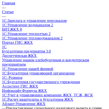
Главная
—
Статьи
—
1С:Зарплата и управление персоналом
1С:Управление водоканалом 2
БИТ.ЖКХ 8
1С:Управление теплосетью 2
1С:Управление тепловодоканалом 2
Портал ГИС ЖКХ
1С
Бухгалтерия предприятия 3.0
Диспетчерская ЖКХ
Управление нашим хлебобулочным и кондитерским
предприятием
1С:Управление нашей фирмой
1С:Бухгалтерия управляющей организации
1С: Розница
1С:Бухгалтерия государственного учреждения
Ассистент ГИС ЖКХ
Инфокрафт:Формула ЖКХ
1С:Учет в управляющих компаниях ЖКХ, ТСЖ, ЖСК
1С:Расчет квартплаты и бухгалтерия ЖКХ
Айлант:Управление ЖКХ
—
Предоставление социального налогового вычета в сумме