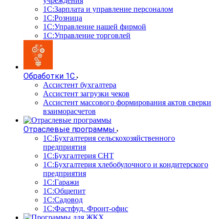
учреждения
1С:Зарплата и управление персоналом
1С:Розница
1С:Управление нашей фирмой
1С:Управление торговлей
Обработки 1С
Ассистент бухгалтера
Ассистент загрузки чеков
Ассистент массового формирования актов сверки
взаиморасчетов
Отраслевые программы
1С:Бухгалтерия сельскохозяйственного
предприятия
1С:Бухгалтерия СНТ
1С:Бухгалтерия хлебобулочного и кондитерского
предприятия
1С:Гаражи
1С:Общепит
1С:Садовод
1С:Фастфуд. Фронт-офис