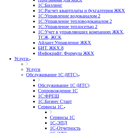
1С:Биллинг
1С:Расчет квартплаты и бухгалтерия ЖКХ
1С:Управление водоканалом 2
1С:Управление тепловодоканалом 2
1С:Управление теплосетью 2
1С:Учет в управляющих компаниях ЖКХ,
ТСЖ, ЖСК
Айлант:Управление ЖКХ
БИТ. ЖКХ.8
Инфокрафт: Формула ЖКХ
Услуги
Услуги
Обслуживание 1С (ИТС)
Обслуживание 1С (ИТС)
Сопровождение 1С
1С:ФРЕШ
1С:Бизнес Старт
Сервисы 1С
Сервисы 1С
1С-ЭПД
1С-Отчетность