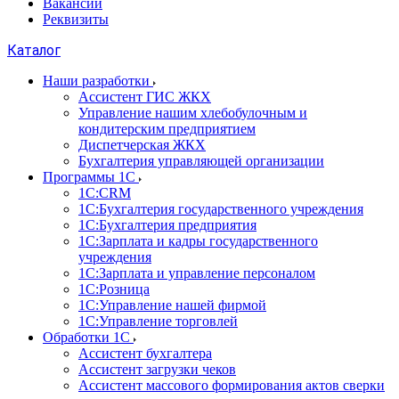
Вакансии
Реквизиты
Каталог
Наши разработки
Ассистент ГИС ЖКХ
Управление нашим хлебобулочным и
кондитерским предприятием
Диспетчерская ЖКХ
Бухгалтерия управляющей организации
Программы 1С
1С:CRM
1С:Бухгалтерия государственного учреждения
1С:Бухгалтерия предприятия
1С:Зарплата и кадры государственного
учреждения
1С:Зарплата и управление персоналом
1С:Розница
1С:Управление нашей фирмой
1С:Управление торговлей
Обработки 1С
Ассистент бухгалтера
Ассистент загрузки чеков
Ассистент массового формирования актов сверки