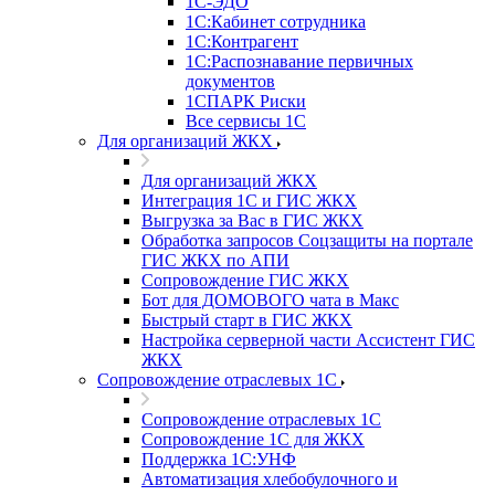
1С-ЭДО
1С:Кабинет сотрудника
1С:Контрагент
1С:Распознавание первичных
документов
1СПАРК Риски
Все сервисы 1С
Для организаций ЖКХ
Для организаций ЖКХ
Интеграция 1С и ГИС ЖКХ
Выгрузка за Вас в ГИС ЖКХ
Обработка запросов Соцзащиты на портале
ГИС ЖКХ по АПИ
Сопровождение ГИС ЖКХ
Бот для ДОМОВОГО чата в Макс
Быстрый старт в ГИС ЖКХ
Настройка серверной части Ассистент ГИС
ЖКХ
Сопровождение отраслевых 1С
Сопровождение отраслевых 1С
Сопровождение 1С для ЖКХ
Поддержка 1С:УНФ
Автоматизация хлебобулочного и