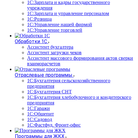
1С:Зарплата и кадры государственного
учреждения
1С:Зарплата и управление персоналом
1С:Розница
1С:Управление нашей фирмой
1С:Управление торговлей
Обработки 1С
Ассистент бухгалтера
Ассистент загрузки чеков
Ассистент массового формирования актов сверки
взаиморасчетов
Отраслевые программы
1С:Бухгалтерия сельскохозяйственного
предприятия
1С:Бухгалтерия СНТ
1С:Бухгалтерия хлебобулочного и кондитерского
предприятия
1С:Гаражи
1С:Общепит
1С:Садовод
1С:Фастфуд. Фронт-офис
Программы для ЖКХ