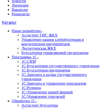
Новости
Лицензии
Вакансии
Реквизиты
Каталог
Наши разработки
Ассистент ГИС ЖКХ
Управление нашим хлебобулочным и
кондитерским предприятием
Диспетчерская ЖКХ
Бухгалтерия управляющей организации
Программы 1С
1С:CRM
1С:Бухгалтерия государственного учреждения
1С:Бухгалтерия предприятия
1С:Зарплата и кадры государственного
учреждения
1С:Зарплата и управление персоналом
1С:Розница
1С:Управление нашей фирмой
1С:Управление торговлей
Обработки 1С
Ассистент бухгалтера