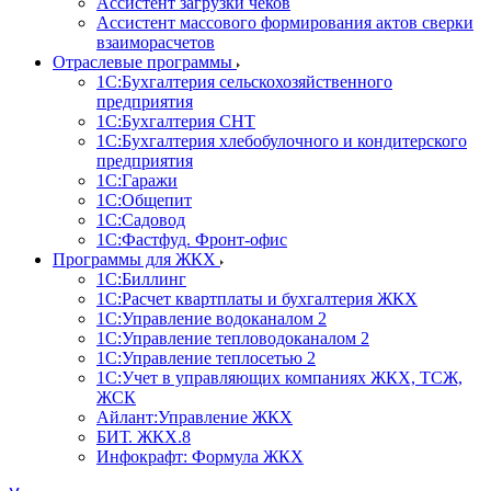
Ассистент загрузки чеков
Ассистент массового формирования актов сверки
взаиморасчетов
Отраслевые программы
1С:Бухгалтерия сельскохозяйственного
предприятия
1С:Бухгалтерия СНТ
1С:Бухгалтерия хлебобулочного и кондитерского
предприятия
1С:Гаражи
1С:Общепит
1С:Садовод
1С:Фастфуд. Фронт-офис
Программы для ЖКХ
1С:Биллинг
1С:Расчет квартплаты и бухгалтерия ЖКХ
1С:Управление водоканалом 2
1С:Управление тепловодоканалом 2
1С:Управление теплосетью 2
1С:Учет в управляющих компаниях ЖКХ, ТСЖ,
ЖСК
Айлант:Управление ЖКХ
БИТ. ЖКХ.8
Инфокрафт: Формула ЖКХ