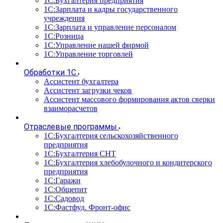
1С:Бухгалтерия предприятия
1С:Зарплата и кадры государственного
учреждения
1С:Зарплата и управление персоналом
1С:Розница
1С:Управление нашей фирмой
1С:Управление торговлей
Обработки 1С
Ассистент бухгалтера
Ассистент загрузки чеков
Ассистент массового формирования актов сверки
взаиморасчетов
Отраслевые программы
1С:Бухгалтерия сельскохозяйственного
предприятия
1С:Бухгалтерия СНТ
1С:Бухгалтерия хлебобулочного и кондитерского
предприятия
1С:Гаражи
1С:Общепит
1С:Садовод
1С:Фастфуд. Фронт-офис