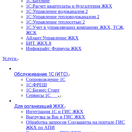
1С:Биллинг
1С:Расчет квартплаты и бухгалтерия ЖКХ
1С:Управление водоканалом 2
1С:Управление тепловодоканалом 2
1С:Управление теплосетью 2
1С:Учет в управляющих компаниях ЖКХ, ТСЖ,
ЖСК
Айлант:Управление ЖКХ
БИТ. ЖКХ.8
Инфокрафт: Формула ЖКХ
Услуги
Обслуживание 1С (ИТС)
Сопровождение 1С
1С:ФРЕШ
1С:Бизнес Старт
Сервисы 1С
Для организаций ЖКХ
Интеграция 1С и ГИС ЖКХ
Выгрузка за Вас в ГИС ЖКХ
Обработка запросов Соцзащиты на портале ГИС
ЖКХ по АПИ