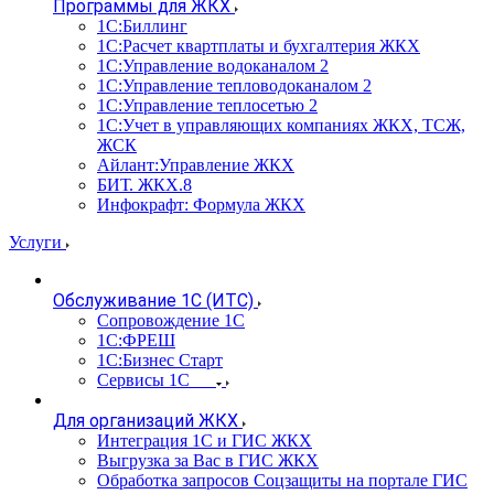
Программы для ЖКХ
1С:Биллинг
1С:Расчет квартплаты и бухгалтерия ЖКХ
1С:Управление водоканалом 2
1С:Управление тепловодоканалом 2
1С:Управление теплосетью 2
1С:Учет в управляющих компаниях ЖКХ, ТСЖ,
ЖСК
Айлант:Управление ЖКХ
БИТ. ЖКХ.8
Инфокрафт: Формула ЖКХ
Услуги
Обслуживание 1С (ИТС)
Сопровождение 1С
1С:ФРЕШ
1С:Бизнес Старт
Сервисы 1С
Для организаций ЖКХ
Интеграция 1С и ГИС ЖКХ
Выгрузка за Вас в ГИС ЖКХ
Обработка запросов Соцзащиты на портале ГИС