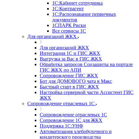
1С:Кабинет сотрудника
1С:Контрагент
1С:Распознавание первичных
документов
1СПАРК Риски
Все сервисы 1С
Для организаций ЖКХ
Для организаций ЖКХ
Интеграция 1С и ГИС ЖКХ
Выгрузка за Вас в ГИС ЖКХ
Обработка запросов Соцзащиты на портале
ГИС ЖКХ по АПИ
Сопровождение ГИС ЖКХ
Бот для ДОМОВОГО чата в Макс
Быстрый старт в ГИС ЖКХ
Настройка серверной части Ассистент ГИС
ЖКХ
Сопровождение отраслевых 1С
Сопровождение отраслевых 1С
Сопровождение 1С для ЖКХ
Поддержка 1С:УНФ
Автоматизация хлебобулочного и
кондитерского производства