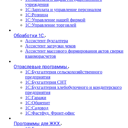
учреждения
1С:Зарплата и управление персоналом
1С:Розница
1С:Управление нашей фирмой
1С:Управление торговлей
Обработки 1С
Ассистент бухгалтера
Ассистент загрузки чеков
Ассистент массового формирования актов сверки
взаиморасчетов
Отраслевые программы
1С:Бухгалтерия сельскохозяйственного
предприятия
1С:Бухгалтерия СНТ
1С:Бухгалтерия хлебобулочного и кондитерского
предприятия
1С:Гаражи
1С:Общепит
1С:Садовод
1С:Фастфуд. Фронт-офис
Программы для ЖКХ