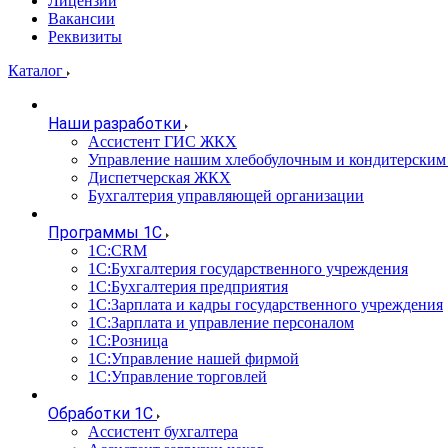
Лицензии
Вакансии
Реквизиты
Каталог
Наши разработки
Ассистент ГИС ЖКХ
Управление нашим хлебобулочным и кондитерским
Диспетчерская ЖКХ
Бухгалтерия управляющей организации
Программы 1С
1С:CRM
1С:Бухгалтерия государственного учреждения
1С:Бухгалтерия предприятия
1С:Зарплата и кадры государственного учреждения
1С:Зарплата и управление персоналом
1С:Розница
1С:Управление нашей фирмой
1С:Управление торговлей
Обработки 1С
Ассистент бухгалтера