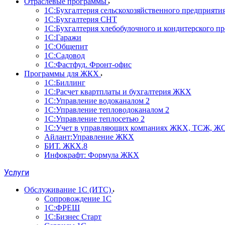
Отраслевые программы
1С:Бухгалтерия сельскохозяйственного предприяти
1С:Бухгалтерия СНТ
1С:Бухгалтерия хлебобулочного и кондитерского п
1С:Гаражи
1С:Общепит
1С:Садовод
1С:Фастфуд. Фронт-офис
Программы для ЖКХ
1С:Биллинг
1С:Расчет квартплаты и бухгалтерия ЖКХ
1С:Управление водоканалом 2
1С:Управление тепловодоканалом 2
1С:Управление теплосетью 2
1С:Учет в управляющих компаниях ЖКХ, ТСЖ, Ж
Айлант:Управление ЖКХ
БИТ. ЖКХ.8
Инфокрафт: Формула ЖКХ
Услуги
Обслуживание 1С (ИТС)
Сопровождение 1С
1С:ФРЕШ
1С:Бизнес Старт