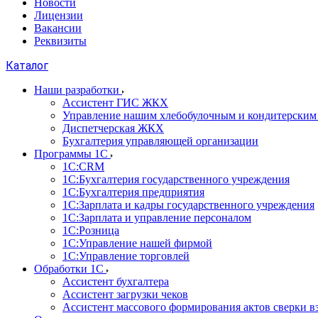
Новости
Лицензии
Вакансии
Реквизиты
Каталог
Наши разработки
Ассистент ГИС ЖКХ
Управление нашим хлебобулочным и кондитерским
Диспетчерская ЖКХ
Бухгалтерия управляющей организации
Программы 1С
1С:CRM
1С:Бухгалтерия государственного учреждения
1С:Бухгалтерия предприятия
1С:Зарплата и кадры государственного учреждения
1С:Зарплата и управление персоналом
1С:Розница
1С:Управление нашей фирмой
1С:Управление торговлей
Обработки 1С
Ассистент бухгалтера
Ассистент загрузки чеков
Ассистент массового формирования актов сверки в