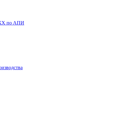
ЖКХ по АПИ
оизводства