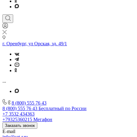
г. Оренбург, ул Орская, зд. 49/1
...
8 (800) 555 76 43
8 (800) 555 76 43
Бесплатный по России
+7 3532 434363
+79325360215
Мегафон
Заказать звонок
E-mail
info@set-r.ru