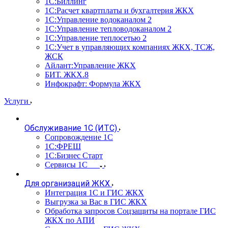
1С:Биллинг
1С:Расчет квартплаты и бухгалтерия ЖКХ
1С:Управление водоканалом 2
1С:Управление тепловодоканалом 2
1С:Управление теплосетью 2
1С:Учет в управляющих компаниях ЖКХ, ТСЖ,
ЖСК
Айлант:Управление ЖКХ
БИТ. ЖКХ.8
Инфокрафт: Формула ЖКХ
Услуги
Обслуживание 1С (ИТС)
Сопровождение 1С
1С:ФРЕШ
1С:Бизнес Старт
Сервисы 1С
Для организаций ЖКХ
Интеграция 1С и ГИС ЖКХ
Выгрузка за Вас в ГИС ЖКХ
Обработка запросов Соцзащиты на портале ГИС
ЖКХ по АПИ