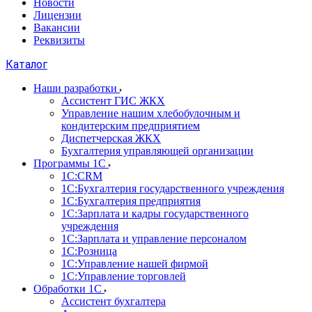
Новости
Лицензии
Вакансии
Реквизиты
Каталог
Наши разработки
Ассистент ГИС ЖКХ
Управление нашим хлебобулочным и
кондитерским предприятием
Диспетчерская ЖКХ
Бухгалтерия управляющей организации
Программы 1С
1С:CRM
1С:Бухгалтерия государственного учреждения
1С:Бухгалтерия предприятия
1С:Зарплата и кадры государственного
учреждения
1С:Зарплата и управление персоналом
1С:Розница
1С:Управление нашей фирмой
1С:Управление торговлей
Обработки 1С
Ассистент бухгалтера