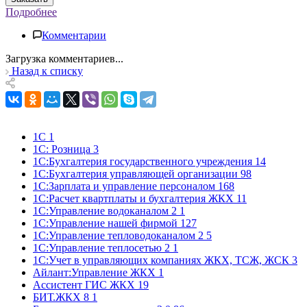
Подробнее
Комментарии
Загрузка комментариев...
Назад к списку
1С
1
1С: Розница
3
1С:Бухгалтерия государственного учреждения
14
1С:Бухгалтерия управляющей организации
98
1С:Зарплата и управление персоналом
168
1С:Расчет квартплаты и бухгалтерия ЖКХ
11
1С:Управление водоканалом 2
1
1С:Управление нашей фирмой
127
1С:Управление тепловодоканалом 2
5
1С:Управление теплосетью 2
1
1С:Учет в управляющих компаниях ЖКХ, ТСЖ, ЖСК
3
Айлант:Управление ЖКХ
1
Ассистент ГИС ЖКХ
19
БИТ.ЖКХ 8
1