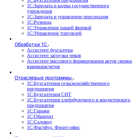
1С:Бухгалтерия предприятия
1С:Зарплата и кадры государственного
учреждения
1С:Зарплата и управление персоналом
1С:Розница
1С:Управление нашей фирмой
1С:Управление торговлей
Обработки 1С
Ассистент бухгалтера
Ассистент загрузки чеков
Ассистент массового формирования актов сверки
взаиморасчетов
Отраслевые программы
1С:Бухгалтерия сельскохозяйственного
предприятия
1С:Бухгалтерия СНТ
1С:Бухгалтерия хлебобулочного и кондитерского
предприятия
1С:Гаражи
1С:Общепит
1С:Садовод
1С:Фастфуд. Фронт-офис