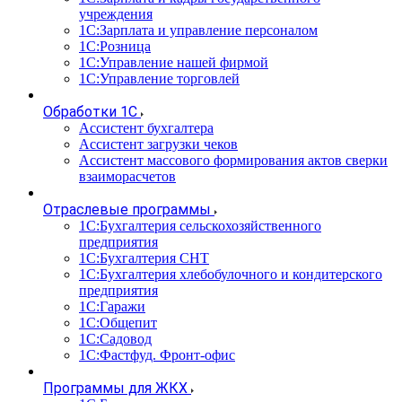
учреждения
1С:Зарплата и управление персоналом
1С:Розница
1С:Управление нашей фирмой
1С:Управление торговлей
Обработки 1С
Ассистент бухгалтера
Ассистент загрузки чеков
Ассистент массового формирования актов сверки
взаиморасчетов
Отраслевые программы
1С:Бухгалтерия сельскохозяйственного
предприятия
1С:Бухгалтерия СНТ
1С:Бухгалтерия хлебобулочного и кондитерского
предприятия
1С:Гаражи
1С:Общепит
1С:Садовод
1С:Фастфуд. Фронт-офис
Программы для ЖКХ