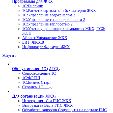
Программы для ЖКХ
1С:Биллинг
1С:Расчет квартплаты и бухгалтерия ЖКХ
1С:Управление водоканалом 2
1С:Управление тепловодоканалом 2
1С:Управление теплосетью 2
1С:Учет в управляющих компаниях ЖКХ, ТСЖ,
ЖСК
Айлант:Управление ЖКХ
БИТ. ЖКХ.8
Инфокрафт: Формула ЖКХ
Услуги
Обслуживание 1С (ИТС)
Сопровождение 1С
1С:ФРЕШ
1С:Бизнес Старт
Сервисы 1С
Для организаций ЖКХ
Интеграция 1С и ГИС ЖКХ
Выгрузка за Вас в ГИС ЖКХ
Обработка запросов Соцзащиты на портале ГИС