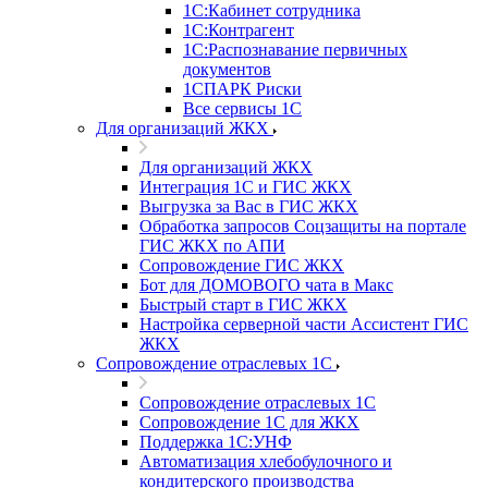
1С:Кабинет сотрудника
1С:Контрагент
1С:Распознавание первичных
документов
1СПАРК Риски
Все сервисы 1С
Для организаций ЖКХ
Для организаций ЖКХ
Интеграция 1С и ГИС ЖКХ
Выгрузка за Вас в ГИС ЖКХ
Обработка запросов Соцзащиты на портале
ГИС ЖКХ по АПИ
Сопровождение ГИС ЖКХ
Бот для ДОМОВОГО чата в Макс
Быстрый старт в ГИС ЖКХ
Настройка серверной части Ассистент ГИС
ЖКХ
Сопровождение отраслевых 1С
Сопровождение отраслевых 1С
Сопровождение 1С для ЖКХ
Поддержка 1С:УНФ
Автоматизация хлебобулочного и
кондитерского производства