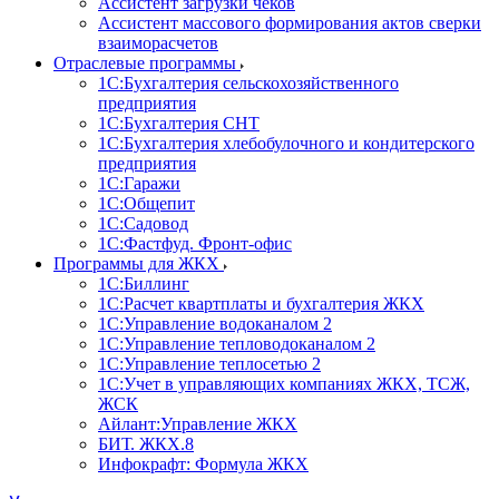
Ассистент загрузки чеков
Ассистент массового формирования актов сверки
взаиморасчетов
Отраслевые программы
1С:Бухгалтерия сельскохозяйственного
предприятия
1С:Бухгалтерия СНТ
1С:Бухгалтерия хлебобулочного и кондитерского
предприятия
1С:Гаражи
1С:Общепит
1С:Садовод
1С:Фастфуд. Фронт-офис
Программы для ЖКХ
1С:Биллинг
1С:Расчет квартплаты и бухгалтерия ЖКХ
1С:Управление водоканалом 2
1С:Управление тепловодоканалом 2
1С:Управление теплосетью 2
1С:Учет в управляющих компаниях ЖКХ, ТСЖ,
ЖСК
Айлант:Управление ЖКХ
БИТ. ЖКХ.8
Инфокрафт: Формула ЖКХ