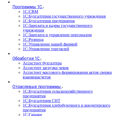
Программы 1С
1С:CRM
1С:Бухгалтерия государственного учреждения
1С:Бухгалтерия предприятия
1С:Зарплата и кадры государственного
учреждения
1С:Зарплата и управление персоналом
1С:Розница
1С:Управление нашей фирмой
1С:Управление торговлей
Обработки 1С
Ассистент бухгалтера
Ассистент загрузки чеков
Ассистент массового формирования актов сверки
взаиморасчетов
Отраслевые программы
1С:Бухгалтерия сельскохозяйственного
предприятия
1С:Бухгалтерия СНТ
1С:Бухгалтерия хлебобулочного и кондитерского
предприятия
1С:Гаражи