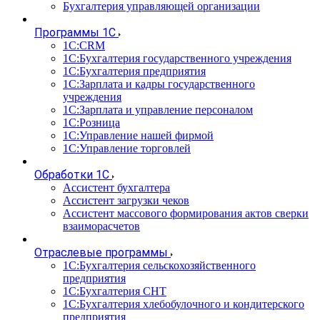
Бухгалтерия управляющей организации
Программы 1С
1С:CRM
1С:Бухгалтерия государственного учреждения
1С:Бухгалтерия предприятия
1С:Зарплата и кадры государственного
учреждения
1С:Зарплата и управление персоналом
1С:Розница
1С:Управление нашей фирмой
1С:Управление торговлей
Обработки 1С
Ассистент бухгалтера
Ассистент загрузки чеков
Ассистент массового формирования актов сверки
взаиморасчетов
Отраслевые программы
1С:Бухгалтерия сельскохозяйственного
предприятия
1С:Бухгалтерия СНТ
1С:Бухгалтерия хлебобулочного и кондитерского
предприятия