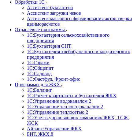
Обработки 1С
Ассистент бухгалтера
Ассистент загрузки чеков
Ассистент массового формирования актов сверки
взаиморасчетов
Отраслевые программы
1С:Бухгалтерия сельскохозяйственного
предприятия
1С:Бухгалтерия СНТ
1С:Бухгалтерия хлебобулочного и кондитерского
предприятия
1С:Гаражи
1С:Общепит
1С:Садовод
1С:Фастфуд. Фронт-офис
Программы для ЖКХ
1С:Биллинг
1С:Расчет квартплаты и бухгалтерия ЖКХ
1С:Управление водоканалом 2
1С:Управление тепловодоканалом 2
1С:Управление теплосетью 2
1С:Учет в управляющих компаниях ЖКХ, ТСЖ,
ЖСК
Айлант:Управление ЖКХ
БИТ. ЖКХ.8