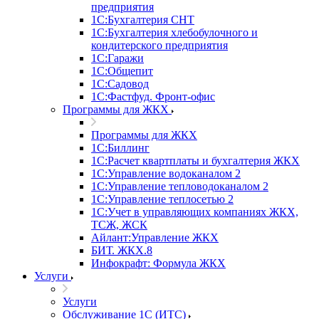
предприятия
1С:Бухгалтерия СНТ
1С:Бухгалтерия хлебобулочного и
кондитерского предприятия
1С:Гаражи
1С:Общепит
1С:Садовод
1С:Фастфуд. Фронт-офис
Программы для ЖКХ
Программы для ЖКХ
1С:Биллинг
1С:Расчет квартплаты и бухгалтерия ЖКХ
1С:Управление водоканалом 2
1С:Управление тепловодоканалом 2
1С:Управление теплосетью 2
1С:Учет в управляющих компаниях ЖКХ,
ТСЖ, ЖСК
Айлант:Управление ЖКХ
БИТ. ЖКХ.8
Инфокрафт: Формула ЖКХ
Услуги
Услуги
Обслуживание 1С (ИТС)