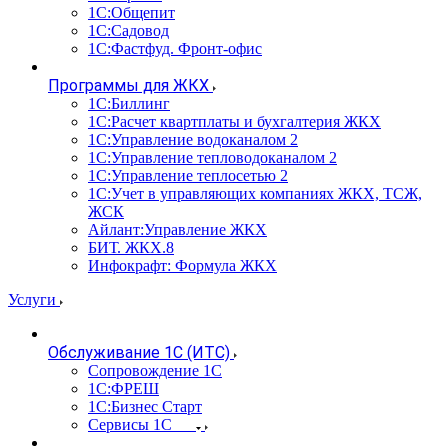
1С:Общепит
1С:Садовод
1С:Фастфуд. Фронт-офис
Программы для ЖКХ
1С:Биллинг
1С:Расчет квартплаты и бухгалтерия ЖКХ
1С:Управление водоканалом 2
1С:Управление тепловодоканалом 2
1С:Управление теплосетью 2
1С:Учет в управляющих компаниях ЖКХ, ТСЖ,
ЖСК
Айлант:Управление ЖКХ
БИТ. ЖКХ.8
Инфокрафт: Формула ЖКХ
Услуги
Обслуживание 1С (ИТС)
Сопровождение 1С
1С:ФРЕШ
1С:Бизнес Старт
Сервисы 1С